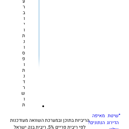
ע
ר
ב
ו
י
ו
ת
נ
ו
ס
פ
ו
ת
נ
ד
ר
ש
ו
ת
שיטת
מאיפה
הריביות בתוכן ובמערכת השוואה מעודכנות
הדירוג
הנתונים?
לפי ריבית פריים 5%, ריבית בנק ישראל