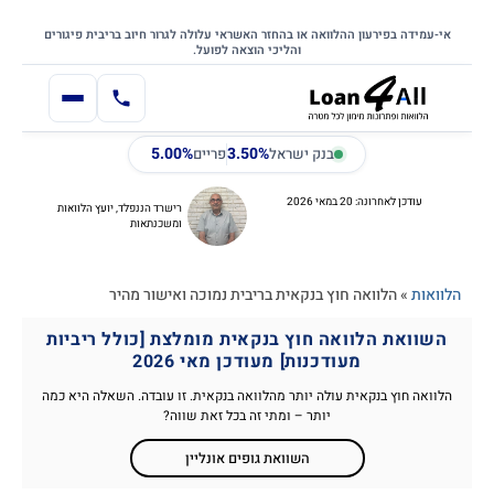
דילוג
דלג לתוכן הראשי
לתוכן
אי-עמידה בפירעון ההלוואה או בהחזר האשראי עלולה לגרור חיוב בריבית פיגורים
והליכי הוצאה לפועל.
5.00%
3.50%
בנק ישראל
פריים
עודכן לאחרונה: 20 במאי 2026
רישרד הננפלד, יועץ הלוואות
ומשכנתאות
הלוואות
»
הלוואה חוץ בנקאית בריבית נמוכה ואישור מהיר
השוואת הלוואה חוץ בנקאית מומלצת [כולל ריביות
מעודכנות] מעודכן מאי 2026
הלוואה חוץ בנקאית עולה יותר מהלוואה בנקאית. זו עובדה. השאלה היא כמה
יותר – ומתי זה בכל זאת שווה?
השוואת גופים אונליין