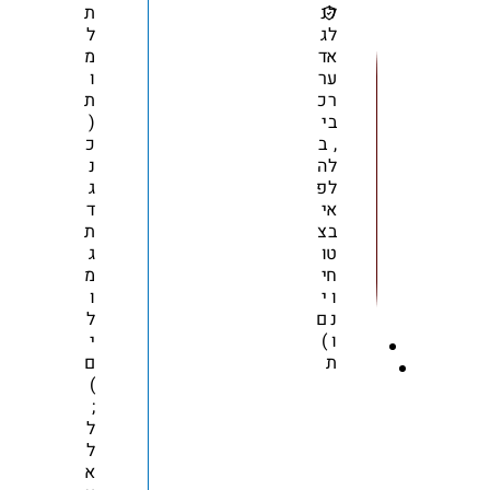
ל
נ
ת
ל
ג
ל
א
ד
מ
ע
ר
ו
ר
כ
ת
ב
י
(
,
ב
כ
ל
ה
נ
ל
פ
ג
א
י
ד
ב
צ
ת
ט
ו
ג
ח
י
מ
ו
י
ו
נ
ם
ל
ו
)
י
ת
ם
)
;
ל
ל
א