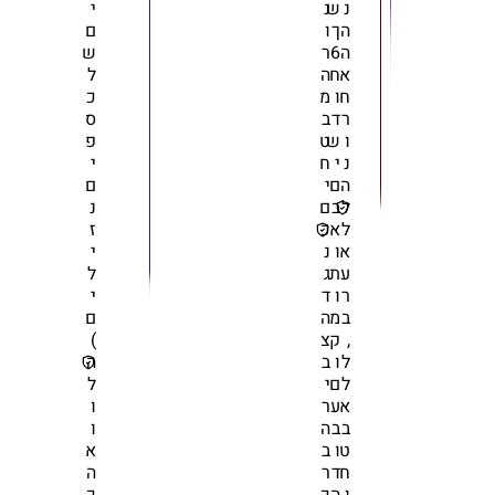
נ
ש
נ
י
ה
ך
ו
ם
ה
6
ר
ש
א
ח
ה
ל
ח
ו
מ
כ
ר
ד
ב
ס
ו
ש
ט
פ
נ
י
ח
י
ה
ם
י
ם
ל
ב
ם
נ
ל
א
כ
ז
א
ו
נ
י
ע
ת
ג
ל
ר
ו
ד
י
ב
מ
ה
ם
,
ק
צ
)
ל
ו
ב
ה
ל
ם
י
ל
א
ע
ר
ו
ב
ב
ה
ו
ט
ו
ב
א
ח
ד
ר
ה