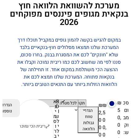
מערכת להשוואת הלוואה חוץ
בנקאית מגופים פיננסים מפוקחים
2026
במקום להגיש בקשה להמון גופים במקביל תוכלו דרך
המערכת שלנו תמצאו מסלולים חוץ-בנקאיים בלבד
שלא "חונקים" לכם את המסגרת בבנק. בחרו סכום,
סננו לפי מה שחשוב לכם כמו ריבית נמוכה וקבלו את
ההצעה הכי משתלמת במקום אחד. זו תחילתה של
בנקאות פתוחה. המערכת שלנו תמצא לכם את
הלוואות הזולות ביותר עם התנאים הטובים ביותר.
B
א
סכ
₪
₪
₪
הגדרות
D
נ
ום
5
הגדר
I
י
נוספות
2,
5
ש
מ
טווח
מב
0,
0
0
ל
ס
גבולות
וק
0
י
ו
ריבית הכי נמוכה
העבר
0
0,
הלוואה
ל
ר
ש:
0
0
0
י
ב