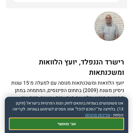
רישרד הננפלד, יועץ הלוואות
ומשכנתאות
יועץ הלוואות ומשכנתאות מנוסה עם למעלה מ־15 שנות
ניסיון משנת (2009) בתחום הפיננסים, המתמחה במתן
פתרונות מימון והלוואות מותאמים אישית. כיום אני
אנו משתמשים בעוגיות בהתאם לחוק הגנת הפרטיות בישראל (תיקון
משמש כמנכ"ל חברת "מיקוד משכנתאות בע"מ" , בה אני
13). בלחיצה על "הסכם להכל" אתה מסכים לשימוש בעוגיות. לקריאה
מוביל תהליכי ייעוץ פיננסי מקצועיים, עם דגש על
נוספת -
מדיניות פרטיות
הלוואות בתנאים אטרקטיביים ללקוחות פרטיים ועסקיים.
אני מאשר
בעל תואר ראשון בהנדסה ותואר שני בכלכלה עם MBA,