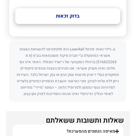
בדוק זכאות
⚠️ גילוי נאות: פורטל Loan4all הוא פלטפורמה להשוואת הצעות
אשראי המופעלת ע"י חברת מיקוד משכנתאות בע"מ (ח.פ
516622263) בניהולו המקצועי של רישרד הננפלד. האתר אינו גוף
מלווה ואינו מעניק אשראי. אנו מציגים הצעות מגופים פיננסיים
מפוקחים בעלי רישיון מרשות שוק ההון או בנק ישראל בלבד. השירות
ניתן ללא עלות לצרכן; זמני האישור והעברת הכספים כפופים בלעדית
למדיניות הגוף המממן ולפרופיל הלווה – המונח "מיידי" מתייחס
לאופי ההליך הדיגיטלי ואינו מהווה התחייבות לפרק זמן קצוב.
שאלות ותשובות ששאלתם
מאיפה הנתונים מהמערכת?