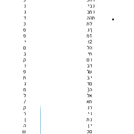
ו
ה
כ
כ
נ
ב
י
נ
ו
מ
ב
ג
ת
ה
ה
ד
ל
ת
כ
ך
ג
ס
1
מ
פ
2
ו
י
ה
ל
ם
ח
י
ב
ו
ם
ק
ד
ב
ו
ש
ל
פ
י
ב
ת
ם
ד
ג
ה
(
מ
א
ל
ל
ח
א
/
ר
נ
ק
ו
י
ר
נ
ת
ן
י
ן
ה
ם
כ
ש