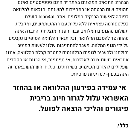
הבהרה: התנאים המוצגים באתר זה הינם סטטיסטיים ואינם
מהווים שום הבטחה או התחייבות להשגתם. הזכאות להלוואה
כפופה לאישור הבנקים המלווים. אתר loan4all פועלת
כפלטפורמה עצמאית ללא עלות עבור המשתמשים, ומקבלת
תשלום מהגופים המלווים עבור הפניה מוצלחת. החברה אינה
מהווה צד להסכם ההלוואה, וכל תנאי ההלוואה הסופיים נקבעים
על ידי הגוף המלווה. מעבר להתחייבות שלנו לעשות כמיטב
יכולתנו ולהעביר לגופים הרלוונטים למטרת קבלת ההלוואה, איננו
אחראים בשום צורה לאכזבות, אי נעימויות, אי הבנות או הפסדים
שעלולים להיגרם משימוש בשירותינו. ט.ל.ח. השימוש באתר זה
הינה בכפוף למדיניות פרטיות.
אי עמידה בפירעון ההלוואה או בהחזר
האשראי עלול לגרור חיוב בריבית
פיגורים והליכי הוצאה לפועל
.
כללי.