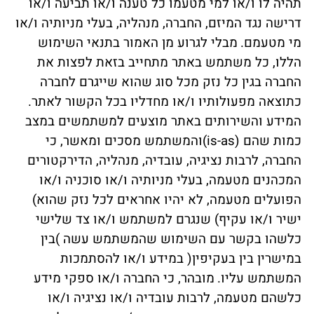
תהיה לו ו/או למי מטעמו כל טענה ו/או תביעה ו/או
דרישה נגד המיזם, החברה, מנהליה, בעלי מניותיה ו/או
מי מטעמם.
מבלי לגרוע מן האמור בתנאי השימוש
הללו, כל משתמש באתר מתחייב בזאת לפצות את
החברה בגין כל נזק מכל סוג שהוא שייגרם לחברה
כתוצאה מפעולותיו ו/או מחדליו בכל הקשור לאתר.
המידע והשירותים באתר מוצעים למשתמשים במצב
כמות שהם (is-as)והמשתמש מסכים ומאשר, כי
החברה, לרבות נציגיה, עובדיה, מנהליה, הדירקטורים
המכהנים מטעמה, בעלי מניותיה ו/או סוכניה ו/או
הפועלים מטעמה, לא יהיו אחראים לכל נזק שהוא)
ישיר ו/או עקיף) שנגרם למשתמש ו/או צד שלישי
כלשהו בקשר עם השימוש שהמשתמש עשה )בין
במישרין בין בעקיפין( במידע ו/או להסתמכות
המשתמש עליו.
מובהר, כי החברה ו/או ספקי מידע
כלשהם מטעמה, לרבות עובדיה ו/או נציגיה ו/או