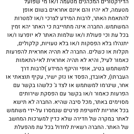
הדירקטורים המכהנים מטעמה ו/או מי שפועל
מטעמה, לא יהיו והם אינם אחראים בשום אופן
להתאמת האתר, לרבות המידע לצרכי ו/או למטרות
המשתמש.
החברה אינה מתחייבת כי האתר יהא זמין
בכל עת וכי פעולת ו/או שלמות האתר לא יופרעו ו/או
יתנהלו בלא הפסקות ו/או בלא טעויות, קלקולים,
תקלות או כשלים. החברה לא תהיה אחראית להפרעות
כאמור לעיל, והיא לא תהיה אחראית לאי-התאמות
למשתמש בטיב, אופי והיקף המידע )לרבות דרך
העברתו), לאובדן, הפסד או נזק ישיר, עקיף תוצאתי או
אחר, שיגרמו למשתמש או לצד ג' כלשהו בקשר עם
הפרעות כאמור ו/או בקשר עם הפסקת שירותים
מסוימים באתר, מכל סיבה שהיא.
החברה לא תישא
בכל אחריות לחשיפת פרטים שנמסרו על-ידי משתמש
לאתר במקרה של חדירה שלא כדין למערכות המחשב
של האתר.
החברה רשאית לחדול בכל עת מהפעלת