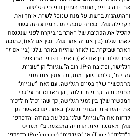
את הדמוגרפיה, תחומי העניין ודפוסי הגלישה
וההתנהגות ברשת, על מנת שנוכל לשרת אותך ואת
הקהילה שלנו בצורה טובה יותר. המידע הזה עשוי
להכיל את הכתובת של האתר בו ביקרת לפני שנכנסת
לאתר שלנו (בין אם זה אתר שלנו ובין אם לאו), כתובת
האתר שביקרת בו לאחר שהיית באתר שלנו (בין אם זה
אתר שלנו ובין אם לאו), באיזה דפדפן מתבצעת
הגלישה, וכתובת ה-IP.
רוב ה”עוגיות” הן “עוגיות
זמניות”, כלומר שהן נמחקות באופן אוטומטי
מהמכשיר שלך בסיום הגלישה. עם זאת, “עוגיות”
מסוימות הן קבועות. כלומר, הן מאוחסנות על גבי
המכשיר שלך בין זמני הגלישה, כך שהן יכולות לזכור
את ההעדפות והבחירות שלך באתר.
יש באפשרותך
לדחות את ה”עוגיות” שלנו בכל עת במידה והדפדפן
שלך מאפשר זאת. הדחייה מתבצעת ע”י תפריט
ה”כלים” (Tools) או “העדפות” (Preference) בדפדפן