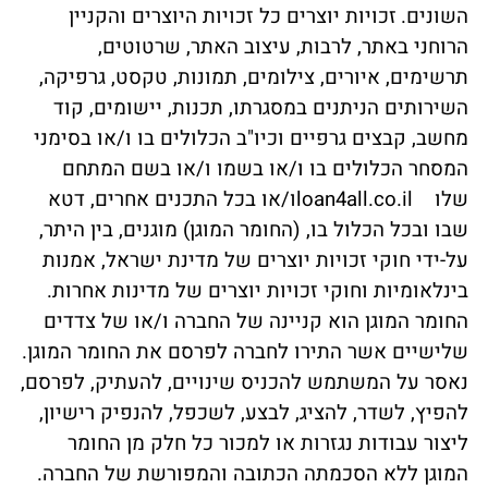
השונים.
זכויות יוצרים כל זכויות היוצרים והקניין
הרוחני באתר, לרבות, עיצוב האתר, שרטוטים,
תרשימים, איורים, צילומים, תמונות, טקסט, גרפיקה,
השירותים הניתנים במסגרתו, תכנות, יישומים, קוד
מחשב, קבצים גרפיים וכיו"ב הכלולים בו ו/או בסימני
המסחר הכלולים בו ו/או בשמו ו/או בשם המתחם
שלו loan4all.co.ilו/או בכל התכנים אחרים, דטא
שבו ובכל הכלול בו, (החומר המוגן) מוגנים, בין היתר,
על-ידי חוקי זכויות יוצרים של מדינת ישראל, אמנות
בינלאומיות וחוקי זכויות יוצרים של מדינות אחרות.
החומר המוגן הוא קניינה של החברה ו/או של צדדים
שלישיים אשר התירו לחברה לפרסם את החומר המוגן.
נאסר על המשתמש להכניס שינויים, להעתיק, לפרסם,
להפיץ, לשדר, להציג, לבצע, לשכפל, להנפיק רישיון,
ליצור עבודות נגזרות או למכור כל חלק מן החומר
המוגן ללא הסכמתה הכתובה והמפורשת של החברה.