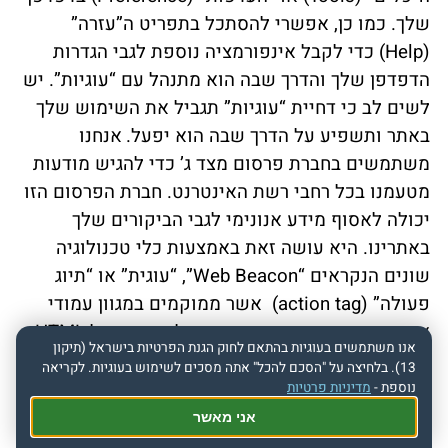
שלך. כמו כן, אפשרי להסתכל בתפריט ה”עזרה”
(Help) כדי לקבל אינפורמציה נוספת לגבי הגדרות
הדפדפן שלך והדרך שבה הוא מתנהל עם “עוגיות”. יש
לשים לב כי דחיית “עוגיות” תגביל את השימוש שלך
באתר ותשפיע על הדרך שבה הוא יפעל.
אנחנו
משתמשים בחברת פרסום מצד ג’ כדי להגיש מודעות
מטעמנו בכל רחבי רשת האינטרנט. חברת הפרסום הזו
יכולה לאסוף מידע אנונימי לגבי הביקורים שלך
באתרינו. היא עושה זאת באמצעות כלי טכנולוגיה
שונים הנקראים “Web Beacon”, “עוגית” או “תיוג
פעולה” (action tag) אשר ממוקמים במגוון עמודי
אינטרנט שונים בתוך האתרים שלנו או במייל HTML.
אנו משתמשים בעוגיות בהתאם לחוק הגנת הפרטיות בישראל (תיקון
ייתכן ויהיו גם שירותים נוספים שיוצעו ע”י ספקים
13). בלחיצה על "הסכם להכל" אתה מסכים לשימוש בעוגיות. לקריאה
חיצוניים שתכליתם לאפשר לך להשתמש באתרים
נוספת -
מדיניות פרטיות
שלנו בצורה טובה יותר. אלו שירותים אופציונאליים
אני מאשר
שבמידה ותבחר/י להשתמש בהם, ייתכן וייחשף מידע