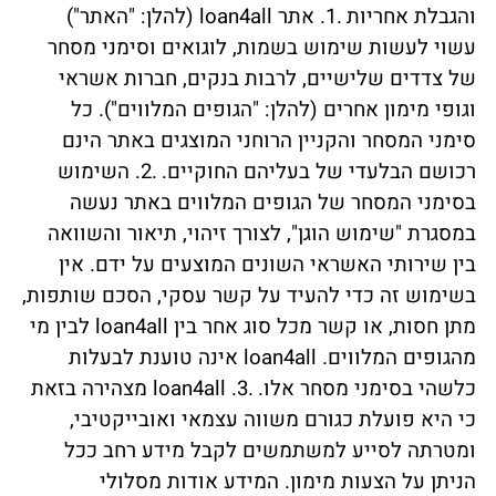
והגבלת אחריות
.1. אתר loan4all (להלן: "האתר")
עשוי לעשות שימוש בשמות, לוגואים וסימני מסחר
של צדדים שלישיים, לרבות בנקים, חברות אשראי
וגופי מימון אחרים (להלן: "הגופים המלווים"). כל
סימני המסחר והקניין הרוחני המוצגים באתר הינם
רכושם הבלעדי של בעליהם החוקיים.
.2. השימוש
בסימני המסחר של הגופים המלווים באתר נעשה
במסגרת "שימוש הוגן", לצורך זיהוי, תיאור והשוואה
בין שירותי האשראי השונים המוצעים על ידם. אין
בשימוש זה כדי להעיד על קשר עסקי, הסכם שותפות,
מתן חסות, או קשר מכל סוג אחר בין loan4all לבין מי
מהגופים המלווים. loan4all אינה טוענת לבעלות
כלשהי בסימני מסחר אלו.
.3. loan4all מצהירה בזאת
כי היא פועלת כגורם משווה עצמאי ואובייקטיבי,
ומטרתה לסייע למשתמשים לקבל מידע רחב ככל
הניתן על הצעות מימון. המידע אודות מסלולי