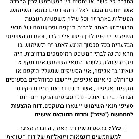
החברה כל קשר, או יחסים בין המשתמש לבין החברה
אשר חורגים מעבר לאלה המפורטים בתנאי השימוש.
הפעילות באתר זה וכל עילה משפטית הנובעת
מהשימוש באתר, לרבות תוקפם ופרשנותם של תנאי
השימוש יוכפפו לדין הישראלי בלבד, וסמכות השיפוט
הבלעדית בכל סכסוך הנוגע לאתר זה ולשימוש בו
תהא נתונה לבתי המשפט המוסמכים ברחובות.
היה
ויקבע שחלק כלשהו מתנאי השימוש אינו תקף או
שאינו בר אכיפה, אזי הסעיפים שנשלל תוקפם או
שהוחלט כי אינם אכיפים, ייחשבו כמוחלפים בסעיפים
תקפים ואכיפים, אשר תוכנם תואם במידת הקירוב
הגדולה ביותר את כוונת הסעיפים המקוריים ויתר
סעיפי תנאי השימוש יישארו בתוקפם.
דוח ההצעות
להמחשה ("טיזר") והדוח המותאם אישית
כללי:
במסגרת שירותי האתר, החברה מציגה
למשתמשים דוגמאות ויזואליות של דוח השוואת