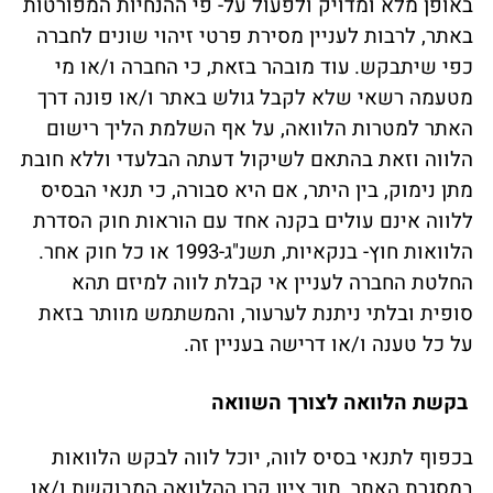
באופן מלא ומדויק ולפעול על- פי ההנחיות המפורטות
באתר, לרבות לעניין מסירת פרטי זיהוי שונים לחברה
כפי שיתבקש.
עוד מובהר בזאת, כי החברה ו/או מי
מטעמה רשאי שלא לקבל גולש באתר ו/או פונה דרך
האתר למטרות הלוואה, על אף השלמת הליך רישום
הלווה וזאת בהתאם לשיקול דעתה הבלעדי וללא חובת
מתן נימוק, בין היתר, אם היא סבורה, כי תנאי הבסיס
ללווה אינם עולים בקנה אחד עם הוראות חוק הסדרת
הלוואות חוץ- בנקאיות, תשנ"ג-1993 או כל חוק אחר.
החלטת החברה לעניין אי קבלת לווה למיזם תהא
סופית ובלתי ניתנת לערעור, והמשתמש מוותר בזאת
על כל טענה ו/או דרישה בעניין זה.
בקשת הלוואה לצורך השוואה
בכפוף לתנאי בסיס לווה, יוכל לווה לבקש הלוואות
במסגרת האתר, תוך ציון קרן ההלוואה המבוקשת ו/או