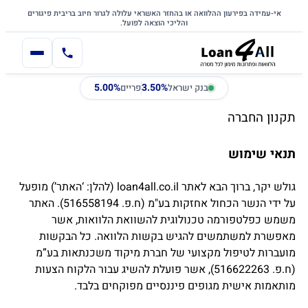
דלג לתוכן הראשי
לתוכן
אי-עמידה בפירעון ההלוואה או בהחזר האשראי עלולה לגרור חיוב בריבית פיגורים
והליכי הוצאה לפועל.
5.00%
3.50%
בנק ישראל
פריים
תקנון החברה
תנאי שימוש
גולש יקר, ברוך הבא לאתר loan4all.co.il (להלן: ‘האתר’) מופעל
על ידי הנשר הכחול אחזקות בע"מ (ח.פ. 516558194). האתר
משמש כפלטפורמה טכנולוגית להשוואת הלוואות, אשר
מאפשרת למשתמשים להגיש בקשות הלוואה. כל הבקשות
מועברות לטיפול מקצועי של חברת מיקוד משכנתאות בע”מ
(ח.פ. 516622263), אשר פועלת להשיג עבור הלקוח הצעות
מותאמות אישית מגופים פיננסיים מפוקחים בלבד.