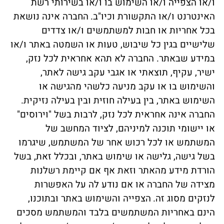
ו/או הצפייה ו/או השימוש בו ו/או בשירותי רשת
האינטרנט ו/או התקשורת וכיו"ב.
החברה אינה נושאת
בכל אחריות או חבות למשתמשים ו/או צדדים
שלישיים בגין כל שיבוש, טעות או השמטה באתר ו/או
במידע שבאתר. החברה לא תהא אחראית לכל נזק,
ישיר, עקיף, תוצאתי או אגבי עקב גישה לאתר,
והשימוש בו או עקב מניעה כלשהי מהגישה או
השימוש באתר, בין בעילה חוזית ובין בעילה נזיקית.
החברה אינה אחראית לכל נזק, לרבות בשל "וירוסים"
או יישומי תוכנה למיניהם, לציוד המחשב של
המשתמש או לכל רכוש אחר של המשתמש, שיגרמו
בשל גישה, גלישה או שימוש באתר, ובכלל זאת, בשל
הורדת מידע מהאתר וזאת אף אם קיימת רשלנות
מצידה של החברה או אם נודע לה על האפשרות
לנזקים מסוג זה.
הצפייה והשימוש באתר ובתוכנו,
הינם באחריות המשתמשים בלבד והמשתמש מסכים