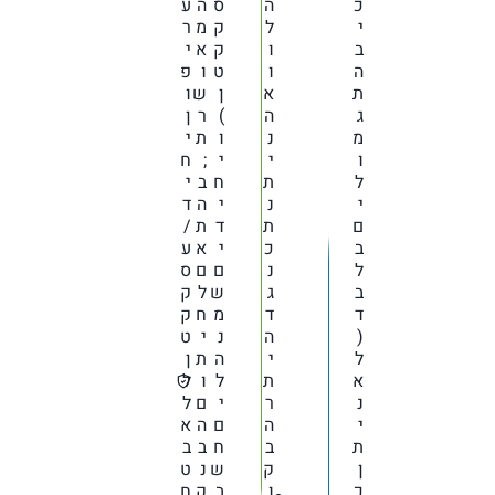
כ
ה
ס
ה
ע
י
ל
ק
מ
ר
ב
ו
ק
א
י
ה
ו
ט
ו
פ
ת
א
ן
ש
ו
ג
ה
)
ר
ן
מ
נ
ו
ת
י
ו
י
י
;
ח
ל
ת
ח
ב
י
י
נ
י
ה
ד
ם
ת
ד
ת
/
ב
כ
י
א
ע
ל
נ
ם
ם
ס
ב
ג
ש
ל
ק
ד
ד
מ
ח
ק
(
ה
נ
י
ט
ל
י
ה
ת
ן
א
ת
ל
ו
ל
נ
ר
י
ם
ל
י
ה
ם
ה
א
ת
ב
ח
ב
ב
ן
ק
ש
נ
ט
כ
ו
ב
ק
ח