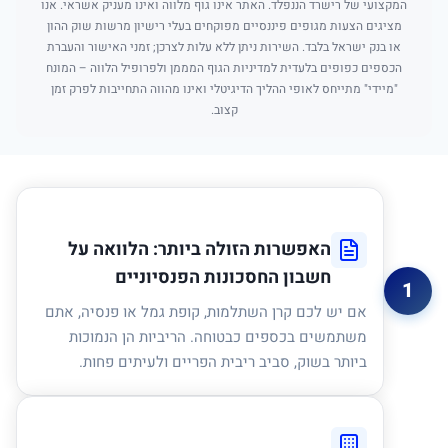
המקצועי של רישרד הננפלד. האתר אינו גוף מלווה ואינו מעניק אשראי. אנו
מציגים הצעות מגופים פיננסיים מפוקחים בעלי רישיון מרשות שוק ההון
או בנק ישראל בלבד. השירות ניתן ללא עלות לצרכן; זמני האישור והעברת
הכספים כפופים בלעדית למדיניות הגוף המממן ולפרופיל הלווה – המונח
"מיידי" מתייחס לאופי ההליך הדיגיטלי ואינו מהווה התחייבות לפרק זמן
קצוב.
האפשרות הזולה ביותר: הלוואה על
חשבון החסכונות הפנסיוניים
1
אם יש לכם קרן השתלמות, קופת גמל או פנסיה, אתם
משתמשים בכספים כבטוחה. הריביות הן הנמוכות
ביותר בשוק, סביב ריבית הפריים ולעיתים פחות.