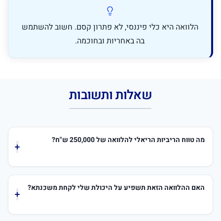
הלוואה היא כלי פיננסי, לא פתרון קסם. חשוב להשתמש
בה באחריות ובחוכמה.
שאלות ותשובות
מה טווח הריביות הריאלי להלוואה של 250,000 ש"ח?
הטווח רחב ותלוי במקור המימון ובפרופיל שלכם. מקרן
השתלמות/גמל הריבית היא סביב 4%-6%, מהבנק (ללקוח עם
האם ההלוואה הזאת תשפיע על היכולת שלי לקחת משכנתא?
דירוג טוב) סביב 7%-12%, ומגופים חוץ-בנקאיים זה יכול
להתחיל מ-10% ולהגיע גם ל-19% ומעלה.
כן, בהחלט. ההחזר החודשי על ההלוואה הזו יקטין את סכום