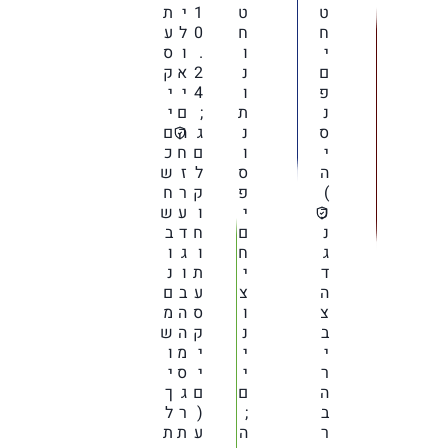
ט
ט
1
י
ת
ח
ח
0
ל
ע
י
ו
.
ו
ס
ם
נ
2
א
ק
פ
ו
4
י
י
נ
ת
;
ם
י
ס
נ
ג
ה
ם
י
ו
ם
ח
כ
ה
ס
ל
ז
ש
)
פ
ק
ר
ח
כ
י
ו
ע
ש
נ
ם
ח
ד
ב
ג
ח
ו
ג
ו
ד
י
ת
ו
נ
ה
צ
ע
ב
ם
צ
ו
ס
ה
מ
ב
נ
ק
ה
ש
י
י
י
מ
ו
ר
י
י
ס
י
ה
ם
ם
ג
ך
ב
;
(
ר
ל
ר
ה
ע
ת
ת