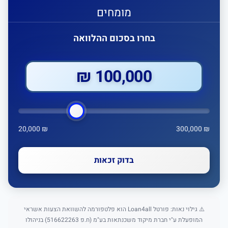
מומחים
בחרו בסכום ההלוואה
100,000 ₪
20,000 ₪
300,000 ₪
בדוק זכאות
⚠️ גילוי נאות: פורטל Loan4all הוא פלטפורמה להשוואת הצעות אשראי
המופעלת ע"י חברת מיקוד משכנתאות בע"מ (ח.פ 516622263) בניהולו