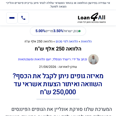
דלג לתוכן הראשי
לתוכן
אי-עמידה בפירעון ההלוואה או בהחזר האשראי עלולה לגרור חיוב בריבית פיגורים והליכי
הוצאה לפועל.
5.00%
3.50%
בנק ישראל
פריים
הלוואות
»
הלוואה לפי סכום
»
הלוואה 250 אלף ש"ח
הלוואה 250 אלף ש"ח
נכתב על ידי:
רישרד הננפלד, יועץ הלוואות ומשכנתאות
21/04/2026
מאיזה גופים ניתן לקבל את הכסף?
השוואה ואיתור הצעות אשראי עד
250,000 ש"ח
המערכת שלנו סורקת אונליין את הגופים הפיננסים