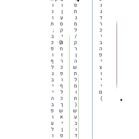
נ
פ
ו
ו
ג
ת
ן
נ
ד
ג
ע
ו
ר
מ
ס
ת
כ
ל
ק
;
י
/
י
ב
ב
ק
ה
כ
ה
ר
ח
פ
פ
ן
ז
ו
י
ה
ר
ף
צ
ש
כ
ל
ו
ת
פ
ג
י
ל
ו
ב
י
מ
ף
י
ם
ו
ל
י
)
ת
כ
ה
(
ך
ב
ש
ש
פ
ע
א
ו
ב
י
ע
ו
ן
ל
ד
פ
ו