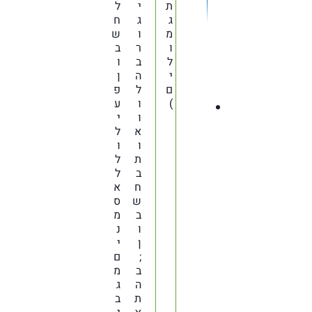
ת
י
ל
ג
ג
ח
מ
ו
ש
ו
ר
ב
ל
ב
ו
י
ה
ן
ם
ל
פ
)
ו
ע
ו
י
א
ל
ו
ו
ת
ל
ב
ל
ח
א
ש
ס
ב
מ
ו
נ
ן
י
;
ם
ב
מ
ה
ג
ת
ב