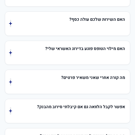
הפיננסי שבחרתם.
לאחר מילוי פרטים בטופס באתר, המערכת שלנו מעבירה את
הבקשה לגופים פיננסיים מתאימים. לעיתים, נציג מקצועי
האם השירות שלכם עולה כסף?
יצור קשר כדי לדייק את הצרכים שלכם. לאחר מכן, תקבלו
הצעות מגופים שונים ותוכלו לבחור את זו שהכי מתאימה
השימוש במערכת Loan4all להגשת בקשה ובדיקת זכאות
לכם.
ראשונית אינו כרוך בתשלום מצד מבקשי ההלוואה. המודל
האם מילוי הטופס פוגע בדירוג האשראי שלי?
העסקי שלנו מבוסס על עמלות שאנו מקבלים מגופי המימון
שאיתם אנחנו עובדים.
מילוי הפרטים באתר כשלעצמו אינו משפיע על הדירוג. רק
לאחר שגוף מימון ספציפי ירצה להעניק הצעה רשמית, הוא
מה קורה אחרי שאני משאיר פרטים?
יבצע בדיקת נתוני אשראי. שלב זה נעשה מולו ובאחריותו.
הפרטים שלכם נבדקים והפנייה מועברת לגופי מימון
רלוונטיים, או שנציג מטעמנו יוצר קשר להשלמת פרטים.
אפשר לקבל הלוואה גם אם קיבלתי סירוב מהבנק?
המטרה היא שתקבלו הצעות קונקרטיות, תבחנו אותן
ותחליטו עם מי ברצונכם להמשיך את התהליך.
זה אפשרי. אנחנו עובדים גם עם גופים חוץ-בנקאיים