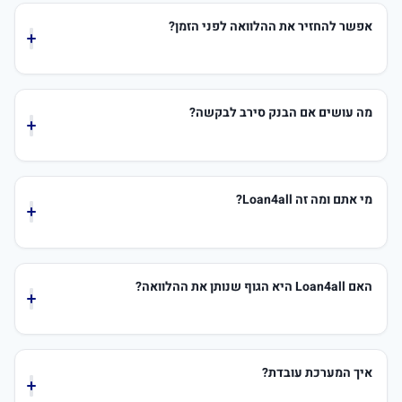
המשכנתא המקסימלי שהבנק יאשר לכם, מכיוון שהוא
אפשר להחזיר את ההלוואה לפני הזמן?
מתחשב בכל ההתחייבויות הקיימות שלכם.
ברוב המקרים כן. כדאי לבדוק אם קיימת "עמלת פירעון
מוקדם", אך החיסכון בריבית כתוצאה מההחזר המוקדם
מה עושים אם הבנק סירב לבקשה?
כמעט תמיד יהיה משתלם יותר מהעמלה.
סירוב מהבנק אינו סוף פסוק. כדאי לבדוק הלוואה מקרנות
הפנסיה וההשתלמות שלכם, לפנות לגופים חוץ-בנקאיים, או
מי אתם ומה זה Loan4all?
לבדוק "משכנתא לכל מטרה" מבנק אחר.
אנחנו פלטפורמה טכנולוגית שמטרתה לפשט את תהליך
חיפוש ההלוואות. במקום שתצטרכו לפנות בנפרד לכל בנק
האם Loan4all היא הגוף שנותן את ההלוואה?
וגוף מימון, אנחנו מרכזים את הפנייה ושולחים אותה לגופים
הרלוונטיים עבורכם.
לא. חשוב להדגיש: אנחנו לא בנק ולא מעניקים את הכסף
בעצמנו. אנחנו פלטפורמת השוואה שמחברת אתכם
איך המערכת עובדת?
למלווים. חוזה ההלוואה נחתם ישירות מול הבנק או הגוף