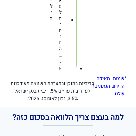
א
י
ם
ל
ל
י
ח
ם
י
ת
ו
ם
ה
ב
נ
ק
שיטת
מאיפה
הריביות בתוכן ובמערכת השוואה מעודכנות
הדירוג
הנתונים?
לפי ריבית פריים 5%, ריבית בנק ישראל
שלנו
3.5%, נכון לאוגוסט 2026.
למה בעצם צריך הלוואה בסכום כזה?