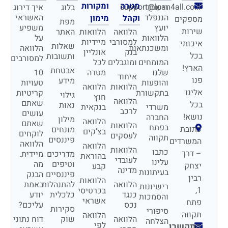
מטרה
ומקורות
support@loan4all.co.il
רישרד
בלוג
איך דירוג
הננפלד
האשראי
וקהל
מימון
מספקים
מפת
יועץ
משפיע
שירות
הלוואה
הלוואות
האתר
הלוואות
על
למסורבי
מיידיות
איכותי
שאלות
ומשכנתאות
הלוואה
בנק
אונליין
בכל
ותשובות
למסורבים
המומחים
ומוגבלים
לכל
הארץ!
אבטחת
שלנו
מטרה
10
איחוד
פנו
מידע
והופעות
טעויות
הלוואות
הלוואה
אלינו
בתקשורת
קריטיות
גילוי
חוץ
הלוואה
שאתם
בכל
נאות
משרדי
בנקאית
לרכב
עושים
נושא!
החברה
מילון
הלוואה
שאתם
הלוואות
בפתח
כתובת
מונחים
בצ’קים
לוקחים
לעסקים
תקווה
פיננסים
המשרדים
הלוואה
הלוואה
הלוואות
כתבו
– דרך
מדריכים
מיידית.
בהוראת
לעובדי
עלינו
וטיפים
מה
יצחק
קבע
מדינה
בעיתונות
פיננסיים
הבנק
רבין
הלוואות
הלוואה
להתנהלות
באמת
רישיונות
1,
בכרטיסי
כנגד
כלכלית
יודע
והסמכות
אשראי
פתח
נכס
עליכם?
סקירות
סיפורי
תקווה
הלוואה
הלוואה
שוק
דוח נתוני
הצלחה
לפי
התקשרו