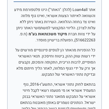
אתר Loan4all (להלן: "האתר") הינו פלטפורמת מידע
והשוואה לאיתור הצעות אשראי, ואינו גוף מלווה
ואינו צד בחוזה ההלוואה. השירות באתר ניתן ללא
עלות לצרכן. הליווי המקצועי למשתמשי האתר ניתן
על ידי צוות חברת
מיקוד משכנתאות בע"מ
(ח.פ.
516622263), הפועלת ברישיון מוסדר.
כל ההפניות מהאתר הן לגופים פיננסיים מורשים על
ידי רשות שוק ההון, ביטוח וחיסכון. תנאי האשראי
הסופיים, לרבות הריבית, התקופה והסכום, נקבעים
אך ורק על ידי הגוף המלווה, לאחר הליך חיתום מלא
ובדיקת נתוני האשראי של המבקש.
בהתאם לחוק נתוני אשראי, התשע"ו-2016, גוף
המעמיד אשראי או מי מטעמו רשאי לקבל חיווי
אשראי על המבקש ממאגר נתוני האשראי בבנק
ישראל. הנתונים נשמרים באופן מאובטח בהתאם
לחוק ומשמשים לבחינת כושר ההחזר של הלווה.