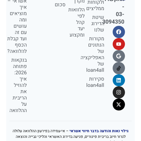
מקרן
אשראי –
ולקוחות
סכום
-
איך
ממליצים
הלוואות
מוציאים
03-
לפי
שיטת
ומה
3094350
קהל
הדירוג
עושים
יעד
שלנו
עם זה
ומקצוע
מקורות
ועד קבלת
הנתונים
הכסף
של
להלוואה?
האפליקציה
בנקאות
של
פתוחה
loan4all
2026:
סקירות
איך
loan4all
להוזיל
את
הריבית
על
ההלוואה
גילוי נאות והודעה בדבר חיווי אשראי
– אי-עמידה בפירעון ההלוואה עלולה
לגרור חיוב בריבית פיגורים, פגיעה בדירוג האשראי והליכי גבייה והוצאה