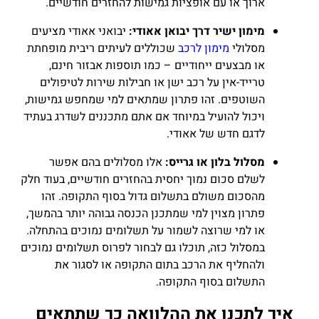
ארוך או עם אופציות גמישות להחזרים חודשיים.
מימון ישיר דרך יבואן אאודי:
יבואני אאודי מציעים
מסלולי
מימון לרכב
שכוללים לעיתים ריבית מופחתת
או מבצעים ייחודיים – כמו תוספות אבזור חינם,
טרייד-אין על רכב ישן או חבילות שירות לטיפולים
השוטפים. זהו פתרון שמתאים למי שמחפש גמישות,
ויכול להועיל במיוחד אם אתם מתכננים לשדרג בעתיד
לדגם חדש של אאודי.
מסלול בלון או גרייס:
אלו מסלולים בהם אפשר
לשלם סכום נמוך יחסית בהחזרים חודשיים, בעוד חלק
מהסכום משולם בתשלום גדול בסוף התקופה. זהו
פתרון מצוין למי שמתכנן הכנסה גבוהה יותר בהמשך,
או למי שרוצה לשמור על תשלומים נמוכים בהתחלה.
במסלול כזה, תוכלו גם לבחור לפרוס תשלומים נמוכים
ולהחליף את הרכב בתום התקופה או לסגור את
התשלום בסוף התקופה.
איך לתכנן את ההלוואה כך שתתאים