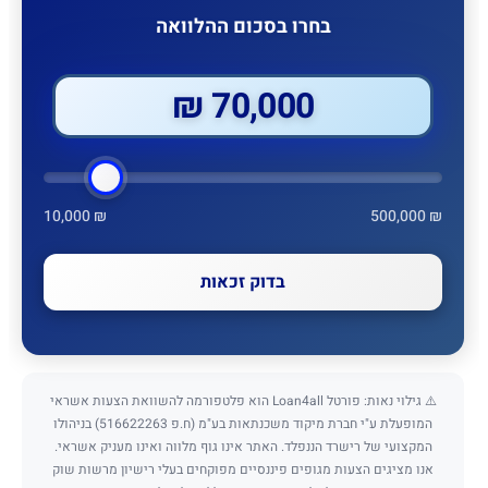
בחרו בסכום ההלוואה
70,000 ₪
10,000 ₪
500,000 ₪
בדוק זכאות
⚠️ גילוי נאות: פורטל Loan4all הוא פלטפורמה להשוואת הצעות אשראי
המופעלת ע"י חברת מיקוד משכנתאות בע"מ (ח.פ 516622263) בניהולו
המקצועי של רישרד הננפלד. האתר אינו גוף מלווה ואינו מעניק אשראי.
אנו מציגים הצעות מגופים פיננסיים מפוקחים בעלי רישיון מרשות שוק