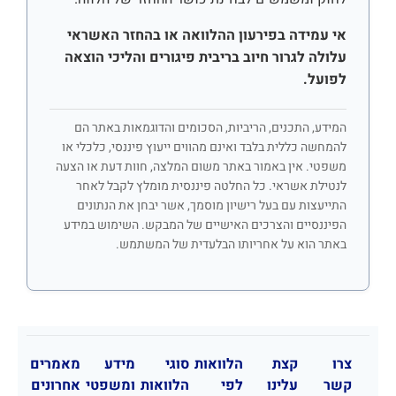
אי עמידה בפירעון ההלוואה או בהחזר האשראי
עלולה לגרור חיוב בריבית פיגורים והליכי הוצאה
לפועל.
המידע, התכנים, הריביות, הסכומים והדוגמאות באתר הם
להמחשה כללית בלבד ואינם מהווים ייעוץ פיננסי, כלכלי או
משפטי. אין באמור באתר משום המלצה, חוות דעת או הצעה
לנטילת אשראי. כל החלטה פיננסית מומלץ לקבל לאחר
התייעצות עם בעל רישיון מוסמך, אשר יבחן את הנתונים
הפיננסיים והצרכים האישיים של המבקש. השימוש במידע
באתר הוא על אחריותו הבלעדית של המשתמש.
צרו
קצת
הלוואות
סוגי
מידע
מאמרים
קשר
עלינו
לפי
הלוואות
ומשפטי
אחרונים