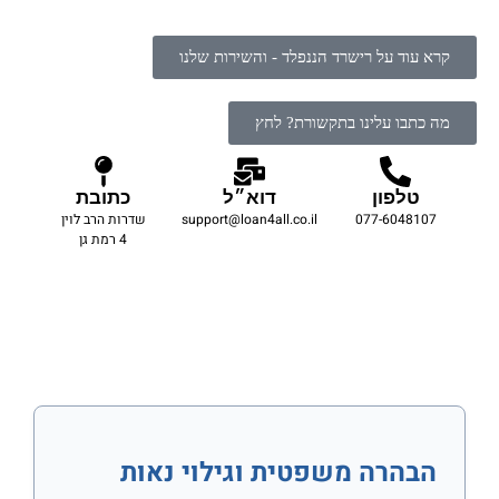
קרא עוד על רישרד הננפלד - והשירות שלנו
מה כתבו עלינו בתקשורת? לחץ
טלפון
דוא״ל
כתובת
077-6048107
support@loan4all.co.il
שדרות הרב לוין
4 רמת גן
הבהרה משפטית וגילוי נאות