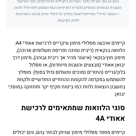
ההון או בנק ישראל בלבד. השירות ניתן ללא עלות לצרכן; זמני האישור
והעברת הכספים כפופים בלעדית למדיניות הגוף המממן ולפרופיל הלווה
– המונח "מיידי" מתייחס לאופי ההליך הדיגיטלי ואינו מהווה התחייבות
לפרק זמן קצוב.
קיימים ארבעה מסלולי מימון עיקריים לרכישת אאודי A4:
הלוואה בנקאית (ריבית נמוכה ופריסת תשלומים ארוכה),
מימון חוץ-בנקאי (אישור מהיר אך ריבית גבוהה), מימון דרך
יבואן אאודי (מבצעים והטבות מיוחדות), או מסלול
בלון/גרייס (החזרים נמוכים ותשלום גדול בסוף). מומלץ
להשתמש במקדמה להקטנת ההחזרים החודשיים ולקחת
בחשבון הוצאות נלוות כמו ביטוח מקיף יקר ותחזוקה במוסכי
יבואן.
סוגי הלוואות שמתאימים לרכישת
אאודי 4A
קיימים מספר מסלולי מימון שניתן לבחור בהם, והם יכולים