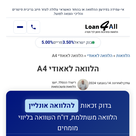
דילוג
דלג לתוכן הראשי
לתוכן
אי-עמידה בפירעון ההלוואה או בהחזר האשראי עלולה לגרור חיוב בריבית פיגורים
והליכי הוצאה לפועל.
5.00%
3.50%
בנק ישראל
פריים
הלוואות
»
הלוואה לאאודי
»
הלוואה לאאודי A4
הלוואה לאאודי A4
רישרד הננפלד, יועץ
עודכן לאחרונה: 14 בנובמבר 2024
הלוואות ומשכנתאות
להלוואה אונליין
בדוק זכאות
הלוואה משתלמת, דו"ח השוואה בליווי
מומחים