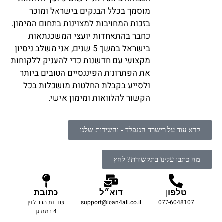
מוסמך בכלל הבנקים בישראל ומוכר
בזכות המחויבות למצוינות בתחום המימון.
כחבר בהתאחדות יועצי המשכנתאות
בישראל במשך 5 שנים, אני משלב ניסיון
מקצועי עם חדשנות כדי להעניק ללקוחות
את הפתרונות הפיננסיים הטובים ביותר
ולסייע בקבלת החלטות מושכלות בכל
הקשור להלוואות ומימון אישי.
קרא עוד על רישרד הננפלד - והשירות שלנו
מה כתבו עלינו בתקשורת? לחץ
טלפון
דוא״ל
כתובת
077-6048107
support@loan4all.co.il
שדרות הרב לוין
4 רמת גן