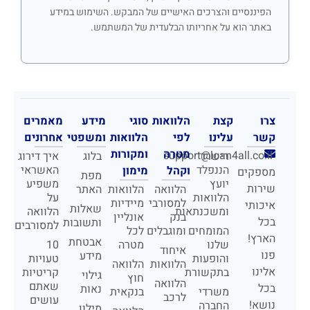
הפיננסיים והצרכים האישיים של המבקש. השימוש במידע
באתר הוא על אחריותו הבלעדית של המשתמש.
צרו
קצת
הלוואות
סוגי
מידע
מאמרים
קשר
עלינו
לפי
הלוואות
ומשפטי
אחרונים
מטרה
ומקורות
support@loan4all.co.il
רישרד
בלוג
איך דירוג
הננפלד
האשראי
וקהל
מימון
מספקים
מפת
יועץ
משפיע
שירות
הלוואה
הלוואות
האתר
הלוואות
על
למסורבי
מיידיות
איכותי
שאלות
ומשכנתאות
הלוואה
בנק
אונליין
בכל
ותשובות
למסורבים
המומחים
ומוגבלים
לכל
הארץ!
אבטחת
שלנו
מטרה
10
איחוד
פנו
מידע
והופעות
טעויות
הלוואות
הלוואה
אלינו
בתקשורת
קריטיות
גילוי
חוץ
הלוואה
שאתם
בכל
נאות
משרדי
בנקאית
לרכב
עושים
נושא!
החברה
מילון