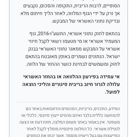
הסופיים, לרבות הריבית, התקופה והסכום, נקבעים
אך ורק על ידי הגוף המלווה, לאחר הליך חיתום מלא
ובדיקת נתוני האשראי של המבקש.
בהתאם לחוק נתוני אשראי, התשע"ו-2016, גוף
המעמיד אשראי או מי מטעמו רשאי לקבל חיווי
אשראי על המבקש ממאגר נתוני האשראי בבנק
ישראל. הנתונים נשמרים באופן מאובטח בהתאם
לחוק ומשמשים לבחינת כושר ההחזר של הלווה.
אי עמידה בפירעון ההלוואה או בהחזר האשראי
עלולה לגרור חיוב בריבית פיגורים והליכי הוצאה
לפועל.
המידע, התכנים, הריביות, הסכומים והדוגמאות באתר הם
להמחשה כללית בלבד ואינם מהווים ייעוץ פיננסי, כלכלי או
משפטי. אין באמור באתר משום המלצה, חוות דעת או הצעה
לנטילת אשראי. כל החלטה פיננסית מומלץ לקבל לאחר
התייעצות עם בעל רישיון מוסמך, אשר יבחן את הנתונים