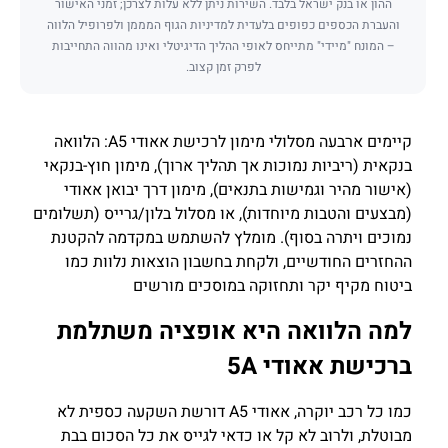
ההון או בנק ישראל בלבד. השירות ניתן ללא עלות לצרכן; זמני האישור
והעברת הכספים כפופים בלעדית למדיניות הגוף המממן ולפרופיל הלווה
– המונח "מיידי" מתייחס לאופי ההליך הדיגיטלי ואינו מהווה התחייבות
לפרק זמן קצוב.
קיימים ארבעה מסלולי מימון לרכישת אאודי A5: הלוואה
בנקאית (ריביות נמוכות אך תהליך ארוך), מימון חוץ-בנקאי
(אישור מהיר וגמישות בתנאים), מימון דרך יבואן אאודי
(מבצעים והטבות מיוחדות), או מסלול בלון/גרייס (תשלומים
נמוכים ויתרה בסוף). מומלץ להשתמש במקדמה להקטנת
ההחזרים החודשיים, ולקחת בחשבון הוצאות נלוות כמו
ביטוח מקיף יקר ותחזוקה במוסכים מורשים
למה הלוואה היא אופציה משתלמת
ברכישת אאודי 5A
כמו כל רכב יוקרה, אאודי A5 דורשת השקעה כספית לא
מבוטלת, ולרוב לא קל או כדאי לגייס את כל הסכום בבת