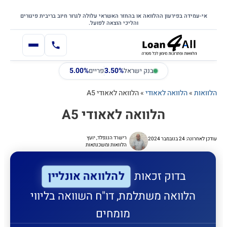
דילוג
דלג לתוכן הראשי
לתוכן
אי-עמידה בפירעון ההלוואה או בהחזר האשראי עלולה לגרור חיוב בריבית פיגורים
והליכי הוצאה לפועל.
5.00%
3.50%
בנק ישראל
פריים
הלוואות
»
הלוואה לאאודי
»
הלוואה לאאודי A5
הלוואה לאאודי A5
רישרד הננפלד, יועץ
עודכן לאחרונה: 24 בנובמבר 2024
הלוואות ומשכנתאות
להלוואה אונליין
בדוק זכאות
הלוואה משתלמת, דו"ח השוואה בליווי
מומחים