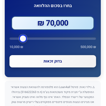
בחרו בסכום ההלוואה
70,000 ₪
10,000 ₪
500,000 ₪
בדוק זכאות
⚠️ גילוי נאות: פורטל Loan4all הוא פלטפורמה להשוואת הצעות אשראי
המופעלת ע"י חברת מיקוד משכנתאות בע"מ (ח.פ 516622263) בניהולו
המקצועי של רישרד הננפלד. האתר אינו גוף מלווה ואינו מעניק אשראי.
אנו מציגים הצעות מגופים פיננסיים מפוקחים בעלי רישיון מרשות שוק