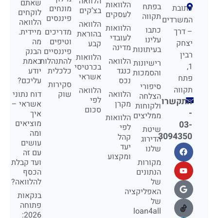
הלוואה
שאתם
הלוואות
בפתח
כתובת
מונחים
בצ’קים
לוקחים
לעסקים
תקווה
פיננסים
המשרדים
הלוואה
הלוואה
הלוואות
כתבו
– דרך
מדריכים
מיידית.
בהוראת
לעובדי
עלינו
וטיפים
מה
יצחק
קבע
מדינה
בעיתונות
פיננסיים
הבנק
רבין
הלוואות
הלוואה
להתנהלות
באמת
רישיונות
1,
בכרטיסי
כנגד
כלכלית
יודע
והסמכות
אשראי
פתח
נכס
עליכם?
סקירות
סיפורי
תקווה
הלוואה
הלוואה
שוק
דוח נתוני
הצלחה
לפי
התקשרו
מקרן
אשראי –
ולקוחות
סכום
-
איך
ממליצים
הלוואות
מוציאים
03-
לפי
שיטת
ומה
3094350
קהל
הדירוג
עושים
יעד
שלנו
עם זה
ומקצוע
מקורות
ועד קבלת
הנתונים
הכסף
של
להלוואה?
האפליקציה
בנקאות
של
פתוחה
loan4all
2026: