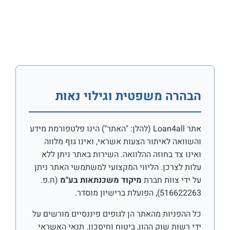
הבהרה משפטית וגילוי נאות
אתר Loan4all (להלן: "האתר") הינו פלטפורמת מידע
והשוואה לאיתור הצעות אשראי, ואינו גוף מלווה
ואינו צד בחוזה ההלוואה. השירות באתר ניתן ללא
עלות לצרכן. הליווי המקצועי למשתמשי האתר ניתן
על ידי צוות חברת
מיקוד משכנתאות בע"מ
(ח.פ.
516622263), הפועלת ברישיון מוסדר.
כל ההפניות מהאתר הן לגופים פיננסיים מורשים על
ידי רשות שוק ההון, ביטוח וחיסכון. תנאי האשראי