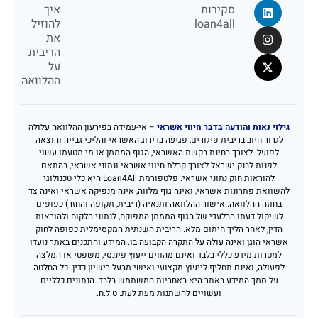
סקירות
איך
loan4all
להוזיל
את
הריבית
על
ההלוואה
גילוי נאות והודעה בדבר חיווי אשראי
– אי-עמידה בפירעון ההלוואה עלולה
לגרור חיוב בריבית פיגורים, פגיעה בדירוג האשראי והליכי גבייה והוצאה
לפועל. לצורך בחינת בקשת האשראי, הגוף המממן או מי מטעמו עשוי
לפנות לבנק ישראל לצורך קבלת חיווי אשראי ונתוני אשראי, בהתאם
להוראות חוק נתוני אשראי. פלטפורמת Loan4All היא כלי טכנולוגי
להשוואת פתרונות אשראי, ואינה גוף מלווה, אינה מנפיקה אשראי ואינה צד
בחוזה ההלוואה. אישור ההלוואה ותנאיה (ריבית, תקופה והחזר) כפופים
לשיקול דעתו הבלעדי של הגוף המממן המפוקח, לנתוני הלקוח ולהוראות
הדין, לאחר הליך חיתום מלא. הריבית השנתית המקסימלית כפופה לחוק
אשראי הוגן ואינה עולה על התקרה הקבועה בו. המידע והתכנים באתר נועדו
למטרות מידע כללי בלבד ואינם מהווים ייעוץ פיננסי, משפטי או המלצה
לפעולה, ואינם תחליף לייעוץ מקצועי ואישי מבעל רישיון כדין. כל החלטה
על סמך המידע באתר היא באחריות המשתמש בלבד. הנתונים כלליים
ועשויים להשתנות מעת לעת. ט.ל.ח.