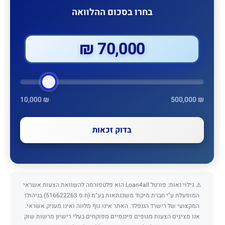
בחרו בסכום ההלוואה
70,000 ₪
10,000 ₪
500,000 ₪
בדוק זכאות
⚠️ גילוי נאות: פורטל Loan4all הוא פלטפורמה להשוואת הצעות אשראי
המופעלת ע"י חברת מיקוד משכנתאות בע"מ (ח.פ 516622263) בניהולו
המקצועי של רישרד הננפלד. האתר אינו גוף מלווה ואינו מעניק אשראי.
אנו מציגים הצעות מגופים פיננסיים מפוקחים בעלי רישיון מרשות שוק