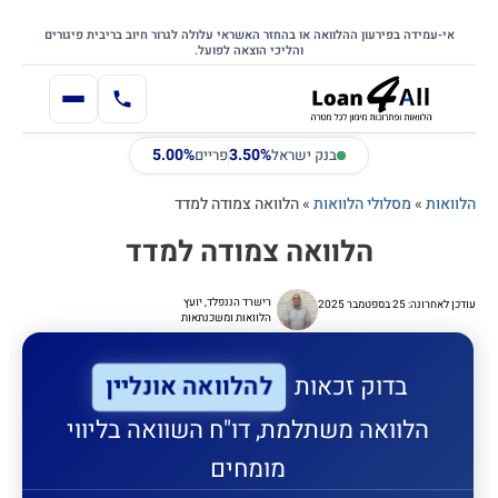
דילוג
דלג לתוכן הראשי
לתוכן
אי-עמידה בפירעון ההלוואה או בהחזר האשראי עלולה לגרור חיוב בריבית פיגורים
והליכי הוצאה לפועל.
5.00%
3.50%
בנק ישראל
פריים
הלוואות
»
מסלולי הלוואות
»
הלוואה צמודה למדד
הלוואה צמודה למדד
רישרד הננפלד, יועץ
עודכן לאחרונה: 25 בספטמבר 2025
הלוואות ומשכנתאות
להלוואה אונליין
בדוק זכאות
הלוואה משתלמת, דו"ח השוואה בליווי
מומחים