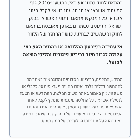
בהתאם לחוק נתוני אשראי, התשע"ו-2016, גוף
המעמיד אשראי או מי מטעמו רשאי לקבל חיווי
אשראי על המבקש ממאגר נתוני האשראי בבנק
ישראל. הנתונים נשמרים באופן מאובטח בהתאם
לחוק ומשמשים לבחינת כושר ההחזר של הלווה.
אי עמידה בפירעון ההלוואה או בהחזר האשראי
עלולה לגרור חיוב בריבית פיגורים והליכי הוצאה
לפועל.
המידע, התכנים, הריביות, הסכומים והדוגמאות באתר הם
להמחשה כללית בלבד ואינם מהווים ייעוץ פיננסי, כלכלי או
משפטי. אין באמור באתר משום המלצה, חוות דעת או הצעה
לנטילת אשראי. כל החלטה פיננסית מומלץ לקבל לאחר
התייעצות עם בעל רישיון מוסמך, אשר יבחן את הנתונים
הפיננסיים והצרכים האישיים של המבקש. השימוש במידע
באתר הוא על אחריותו הבלעדית של המשתמש.