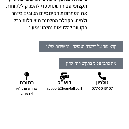
מקצועי עם חדשנות כדי להעניק ללקוחות
את הפתרונות הפיננסיים הטובים ביותר
ולסייע בקבלת החלטות מושכלות בכל
הקשור להלוואות ומימון אישי.
קרא עוד על רישרד הננפלד - והשירות שלנו
מה כתבו עלינו בתקשורת? לחץ
טלפון
דוא״ל
כתובת
077-6048107
support@loan4all.co.il
שדרות הרב לוין
4 רמת גן