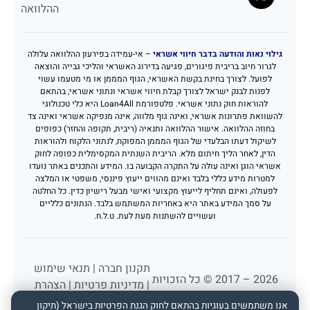
ההלוואה
גילוי נאות והודעה בדבר חיווי אשראי
– אי-עמידה בפירעון ההלוואה עלולה
לגרור חיוב בריבית פיגורים, פגיעה בדירוג האשראי והליכי גבייה והוצאה
לפועל. לצורך בחינת בקשת האשראי, הגוף המממן או מי מטעמו עשוי
לפנות לבנק ישראל לצורך קבלת חיווי אשראי ונתוני אשראי, בהתאם
להוראות חוק נתוני אשראי. פלטפורמת Loan4All היא כלי טכנולוגי
להשוואת פתרונות אשראי, ואינה גוף מלווה, אינה מנפיקה אשראי ואינה צד
בחוזה ההלוואה. אישור ההלוואה ותנאיה (ריבית, תקופה והחזר) כפופים
לשיקול דעתו הבלעדי של הגוף המממן המפוקח, לנתוני הלקוח ולהוראות
הדין, לאחר הליך חיתום מלא. הריבית השנתית המקסימלית כפופה לחוק
אשראי הוגן ואינה עולה על התקרה הקבועה בו. המידע והתכנים באתר נועדו
למטרות מידע כללי בלבד ואינם מהווים ייעוץ פיננסי, משפטי או המלצה
לפעולה, ואינם תחליף לייעוץ מקצועי ואישי מבעל רישיון כדין. כל החלטה
על סמך המידע באתר היא באחריות המשתמש בלבד. הנתונים כלליים
ועשויים להשתנות מעת לעת. ט.ל.ח.
תקנון חברה
|
תנאי שימוש
2026 – 2017 © כל הזכויות
|
מדיניות פרטיות
|
הצהרת
שמורות לפורטל הלוואות
נגישות
אנו משתמשים בעוגיות בהתאם לחוק הגנת הפרטיות בישראל (תיקון