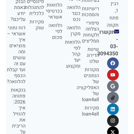
בעיתונות
פיננסיים
הבנק
רבין
הלוואות
הלוואה
להתנהלות
באמת
רישיונות
1,
בכרטיסי
כנגד
כלכלית
יודע
והסמכות
אשראי
פתח
נכס
עליכם?
סקירות
סיפורי
תקווה
הלוואה
הלוואה
שוק
דוח נתוני
הצלחה
לפי
התקשרו
מקרן
אשראי –
ולקוחות
סכום
-
איך
ממליצים
הלוואות
מוציאים
03-
לפי
שיטת
ומה
3094350
קהל
הדירוג
עושים
יעד
שלנו
עם זה
ומקצוע
מקורות
ועד קבלת
הנתונים
הכסף
של
להלוואה?
האפליקציה
בנקאות
של
פתוחה
loan4all
2026:
סקירות
איך
loan4all
להוזיל
את
הריבית
על