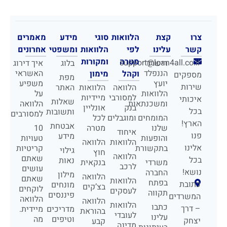
צרו
קצת
הלוואות
סוגי
מידע
מאמרים
קשר
עלינו
לפי
הלוואות
ומשפטי
אחרונים
מטרה
ומקורות
support@loan4all.co.il
רישרד
בלוג
איך דירוג
הננפלד
האשראי
וקהל
מימון
מספקים
מפת
יועץ
משפיע
שירות
הלוואה
הלוואות
האתר
הלוואות
על
למסורבי
מיידיות
איכותי
שאלות
ומשכנתאות
הלוואה
בנק
אונליין
בכל
ותשובות
למסורבים
המומחים
ומוגבלים
לכל
הארץ!
אבטחת
שלנו
מטרה
10
איחוד
פנו
מידע
והופעות
טעויות
הלוואות
הלוואה
אלינו
בתקשורת
קריטיות
גילוי
חוץ
הלוואה
שאתם
בכל
נאות
משרדי
בנקאית
לרכב
עושים
נושא!
החברה
מילון
הלוואה
שאתם
הלוואות
בפתח
כתובת
מונחים
בצ’קים
לוקחים
לעסקים
תקווה
פיננסים
המשרדים
הלוואה
הלוואה
הלוואות
כתבו
– דרך
מדריכים
מיידית.
בהוראת
לעובדי
עלינו
וטיפים
מה
יצחק
קבע
מדינה