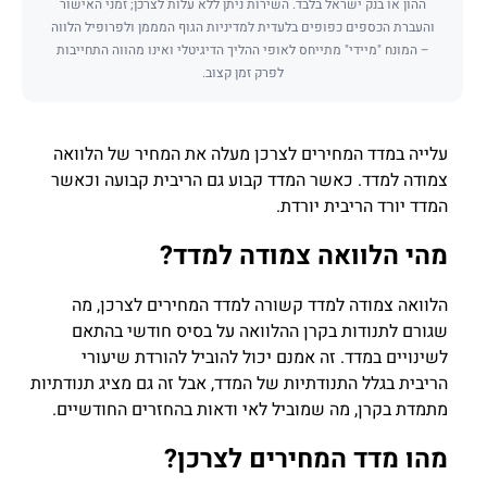
ההון או בנק ישראל בלבד. השירות ניתן ללא עלות לצרכן; זמני האישור
והעברת הכספים כפופים בלעדית למדיניות הגוף המממן ולפרופיל הלווה
– המונח "מיידי" מתייחס לאופי ההליך הדיגיטלי ואינו מהווה התחייבות
לפרק זמן קצוב.
עלייה במדד המחירים לצרכן מעלה את המחיר של הלוואה
צמודה למדד. כאשר המדד קבוע גם הריבית קבועה וכאשר
המדד יורד הריבית יורדת.
מהי הלוואה צמודה למדד?
הלוואה צמודה למדד קשורה למדד המחירים לצרכן, מה
שגורם לתנודות בקרן ההלוואה על בסיס חודשי בהתאם
לשינויים במדד. זה אמנם יכול להוביל להורדת שיעורי
הריבית בגלל התנודתיות של המדד, אבל זה גם מציג תנודתיות
מתמדת בקרן, מה שמוביל לאי ודאות בהחזרים החודשיים.
מהו מדד המחירים לצרכן?