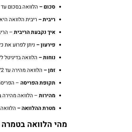
סכום –
הלוואה בסכום עד 200 אלף ש"ח.
ריבית –
ריבית הלוואה היא פריים
איך נקבעת הריבית
– הריב
פירעון
–
ניתן לפרוע את כל
נוחות –
הלוואה בדיגיטל ל
זמן –
הלוואה מהירה עד 72 שעות מרגע הגשת בשאלון דיגיטלי לקבלת הכסף לחשבון בנק (במידה ואתם זכאים להלוואה).
תקופת הפריסה
– הפריסת לה
מהירות
– הלוואה מהירה באופ
מטרת ההלוואה –
הלוואה 
מהי הלוואה בטמרה ו