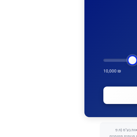
10,000 ₪
כנתאות בע"מ (ח.פ
ת מגופים פיננסיים