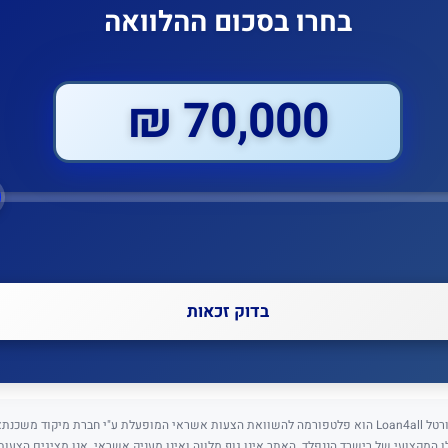
בחרו בסכום ההלוואה
70,000 ₪
בדוק זכאות
⚠️ גילוי נאות: פורטל Loan4all הוא פלטפורמה להשוואת הצעות אשראי המופעלת ע"י חברת מיקוד מש
5) בניהולו המקצועי של רישרד הננפלד. האתר אינו גוף מלווה ואינו מעניק אשראי. אנו מציגים הצעו