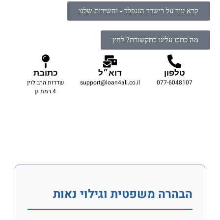
קרא עוד על רישרד הננפלד - והשירות שלנו
מה כתבו עלינו בתקשורת? לחץ
טלפון
דוא״ל
כתובת
077-6048107
support@loan4all.co.il
שדרות הרב לוין
4 רמת גן
הבהרה משפטית וגילוי נאות