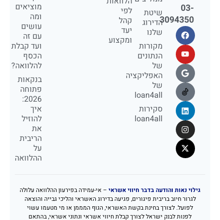
הלוואות
מוציאים
03-
לפי
שיטת
ומה
3094350
קהל
הדירוג
עושים
יעד
שלנו
עם זה
ומקצוע
מקורות
ועד קבלת
הנתונים
הכסף
של
להלוואה?
האפליקציה
בנקאות
של
פתוחה
loan4all
2026:
סקירות
איך
loan4all
להוזיל
את
הריבית
על
ההלוואה
גילוי נאות והודעה בדבר חיווי אשראי
– אי-עמידה בפירעון ההלוואה עלולה
לגרור חיוב בריבית פיגורים, פגיעה בדירוג האשראי והליכי גבייה והוצאה
לפועל. לצורך בחינת בקשת האשראי, הגוף המממן או מי מטעמו עשוי
לפנות לבנק ישראל לצורך קבלת חיווי אשראי ונתוני אשראי, בהתאם