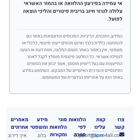
אי עמידה בפירעון ההלוואה או בהחזר האשראי
עלולה לגרור חיוב בריבית פיגורים והליכי הוצאה
לפועל.
המידע, התכנים, הריביות, הסכומים והדוגמאות באתר הם
להמחשה כללית בלבד ואינם מהווים ייעוץ פיננסי, כלכלי או
משפטי. אין באמור באתר משום המלצה, חוות דעת או הצעה
לנטילת אשראי. כל החלטה פיננסית מומלץ לקבל לאחר
התייעצות עם בעל רישיון מוסמך, אשר יבחן את הנתונים
הפיננסיים והצרכים האישיים של המבקש. השימוש במידע
באתר הוא על אחריותו הבלעדית של המשתמש.
צרו
קצת
הלוואות
סוגי
מידע
מאמרים
קשר
עלינו
לפי
הלוואות
ומשפטי
אחרונים
מטרה
ומקורות
support@loan4all.co.il
רישרד
בלוג
איך דירוג