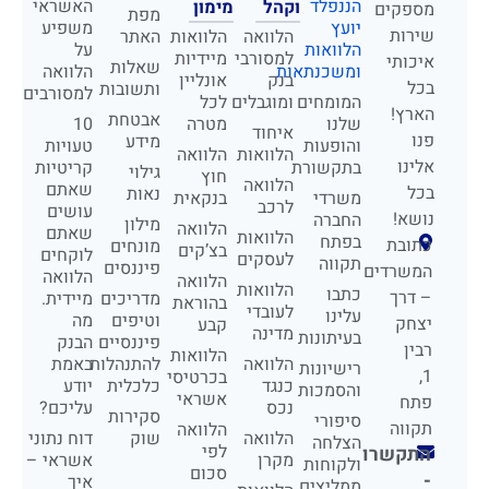
הננפלד
האשראי
וקהל
מימון
מספקים
מפת
יועץ
משפיע
שירות
הלוואה
הלוואות
האתר
הלוואות
על
למסורבי
מיידיות
איכותי
שאלות
ומשכנתאות
הלוואה
בנק
אונליין
בכל
ותשובות
למסורבים
המומחים
ומוגבלים
לכל
הארץ!
אבטחת
שלנו
מטרה
10
איחוד
פנו
מידע
והופעות
טעויות
הלוואות
הלוואה
אלינו
בתקשורת
קריטיות
גילוי
חוץ
הלוואה
שאתם
בכל
נאות
משרדי
בנקאית
לרכב
עושים
נושא!
החברה
מילון
הלוואה
שאתם
הלוואות
בפתח
כתובת
מונחים
בצ’קים
לוקחים
לעסקים
תקווה
פיננסים
המשרדים
הלוואה
הלוואה
הלוואות
כתבו
– דרך
מדריכים
מיידית.
בהוראת
לעובדי
עלינו
וטיפים
מה
יצחק
קבע
מדינה
בעיתונות
פיננסיים
הבנק
רבין
הלוואות
הלוואה
להתנהלות
באמת
רישיונות
1,
בכרטיסי
כנגד
כלכלית
יודע
והסמכות
אשראי
פתח
נכס
עליכם?
סקירות
סיפורי
תקווה
הלוואה
הלוואה
שוק
דוח נתוני
הצלחה
לפי
התקשרו
מקרן
אשראי –
ולקוחות
סכום
-
איך
ממליצים