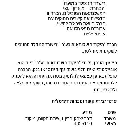
רישרד הננפלד במועדון
'הבחרת' – מועדון יועצי
המשכנתאות המובילים. הכרה זו
מדגישה את קשרינו החזקים עם
הבנקים ואת היכולת להשיג
עבורכם תנאי הלוואה
אופטימליים.
חברת "מיקוד משכנתאות בע"מ" ורישרד הננפלד מחויבים
לשקיפות מוחלטת.
הייעוץ הניתן על ידי "מיקוד משכנתאות בע"מ" כיום הוא
אובייקטיבי ואינו תלוי בשום גוף פיננסי או בנק. החברה
פועלת באופן עצמאי לחלוטין. מטרתנו היחידה היא להעניק
ללקוחותינו את הפתרונות הטובים ביותר, בשקיפות מלאה
וללא פשרות.
פרטי יצירת קשר ונוכחות דיגיטלית
פרט
מידע
משרד
דרך יצחק רבין 1, פתח תקווה, מיקוד:
ראשי
4925110