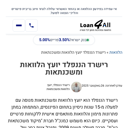
דילוג
דלג לתוכן הראשי
לתוכן
אי-עמידה בפירעון ההלוואה או בהחזר האשראי עלולה לגרור חיוב בריבית פיגורים
והליכי הוצאה לפועל.
5.00%
3.50%
בנק ישראל
פריים
הלוואות
»
רישרד הננפלד יועץ הלוואות ומשכנתאות
רישרד הננפלד יועץ הלוואות
ומשכנתאות
רישרד הננפלד, יועץ
עודכן לאחרונה: 26 באוקטובר 2025
הלוואות ומשכנתאות
רישרד הננפלד הוא יועץ הלוואות ומשכנתאות מנוסה עם
למעלה מ-15 שנות ניסיון בתחום הפיננסים, המתמחה במתן
פתרונות מימון והלוואות מותאמים אישית ללקוחות פרטיים
ועסקיים. כיום הוא משמש כמנכ"ל חברת "מיקוד משכנתאות
בע"מ", חברה פעילה משנת 2009, ומנהל צוות רחב של