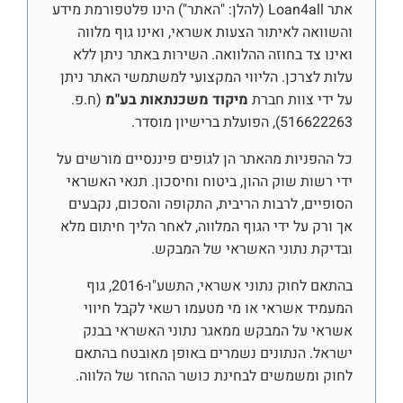
אתר Loan4all (להלן: "האתר") הינו פלטפורמת מידע
והשוואה לאיתור הצעות אשראי, ואינו גוף מלווה
ואינו צד בחוזה ההלוואה. השירות באתר ניתן ללא
עלות לצרכן. הליווי המקצועי למשתמשי האתר ניתן
על ידי צוות חברת
מיקוד משכנתאות בע"מ
(ח.פ.
516622263), הפועלת ברישיון מוסדר.
כל ההפניות מהאתר הן לגופים פיננסיים מורשים על
ידי רשות שוק ההון, ביטוח וחיסכון. תנאי האשראי
הסופיים, לרבות הריבית, התקופה והסכום, נקבעים
אך ורק על ידי הגוף המלווה, לאחר הליך חיתום מלא
ובדיקת נתוני האשראי של המבקש.
בהתאם לחוק נתוני אשראי, התשע"ו-2016, גוף
המעמיד אשראי או מי מטעמו רשאי לקבל חיווי
אשראי על המבקש ממאגר נתוני האשראי בבנק
ישראל. הנתונים נשמרים באופן מאובטח בהתאם
לחוק ומשמשים לבחינת כושר ההחזר של הלווה.