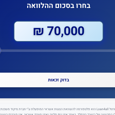
בחרו בסכום ההלוואה
70,000 ₪
בדוק זכאות
⚠️ גילוי נאות: פורטל Loan4all הוא פלטפורמה להשוואת הצעות אשראי המופעלת ע"י חברת מיקוד מש
5) בניהולו המקצועי של רישרד הננפלד. האתר אינו גוף מלווה ואינו מעניק אשראי. אנו מציגים הצעו