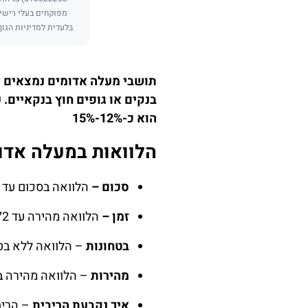
מפוקחים בעלי רישיו
בלעדית למדיניות הגוף
תושבי מעלה אדומים נמצאים לי
הוא כ-12%-15%
הלוואות
במעלה אדו
סכום –
הלוואה בסכום עד 200 אלף ש"ח.
זמן –
הלוואה מהירה עד 72 שעות מרגע הגשת בשאלון דיגיטלי לקבלת הכסף לחשבון בנק (במידה ואתם זכאים להלוואה).
בטחונות
– הלוואה ללא בטח
מהירות
– הלוואה מהירה באופ
איך נקבעת הריבית
– הריב