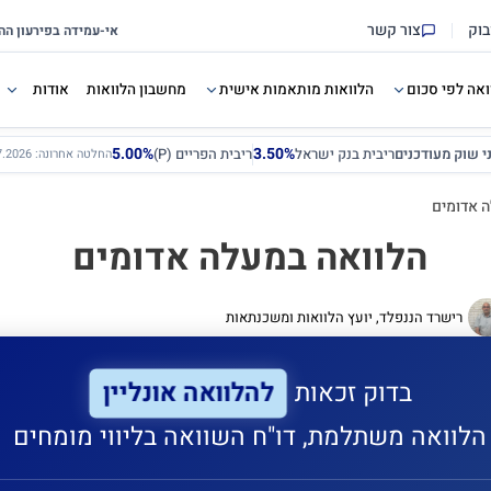
בוק
צור קשר
ואה לפי סכום
הלוואות מותאמות אישית
מחשבון הלוואות
אודות
5.00%
3.50%
ני שוק מעודכנים
ריבית בנק ישראל
ריבית הפריים (P)
החלטה אחרונה: 12.07.2026
ה אדומים
הלוואה במעלה אדומים
רישרד הננפלד, יועץ הלוואות ומשכנתאות
להלוואה אונליין
בדוק זכאות
הלוואה משתלמת, דו"ח השוואה בליווי מומחים