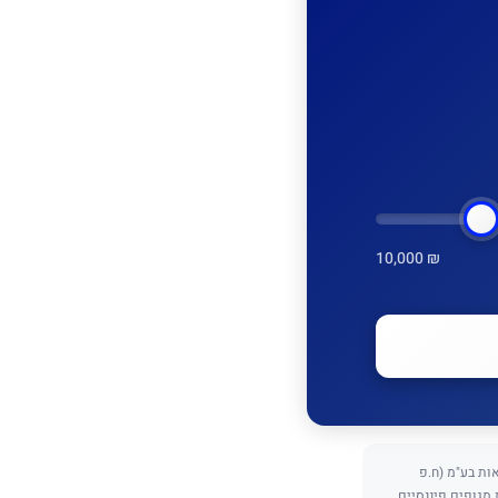
10,000 ₪
כנתאות בע"מ (ח.פ
ת מגופים פיננסיים