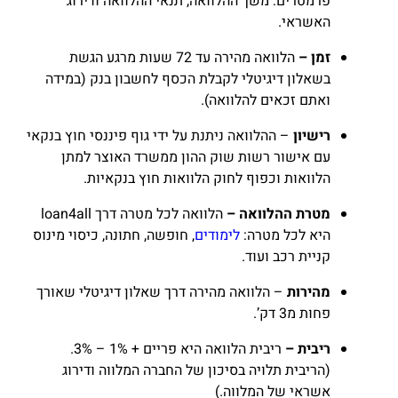
פרמטרים: משך ההלוואה, תנאי ההלוואה ודירוג
האשראי.
זמן –
הלוואה מהירה עד 72 שעות מרגע הגשת
בשאלון דיגיטלי לקבלת הכסף לחשבון בנק (במידה
ואתם זכאים להלוואה).
רישיון
– ההלוואה ניתנת על ידי גוף פיננסי חוץ בנקאי
עם אישור רשות שוק ההון ממשרד האוצר למתן
הלוואות וכפוף לחוק הלוואות חוץ בנקאיות.
מטרת ההלוואה –
הלוואה לכל מטרה דרך loan4all
היא לכל מטרה:
לימודים
, חופשה, חתונה, כיסוי מינוס
קניית רכב ועוד.
מהירות
– הלוואה מהירה דרך שאלון דיגיטלי שאורך
פחות מ3 דק’.
ריבית –
ריבית הלוואה היא פריים + 1% – 3%.
(הריבית תלויה בסיכון של החברה המלווה ודירוג
אשראי של המלווה.)