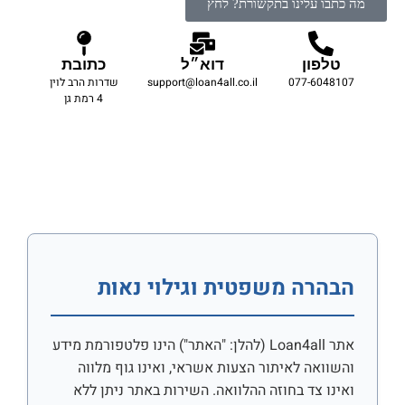
מה כתבו עלינו בתקשורת? לחץ
טלפון
דוא״ל
כתובת
077-6048107
support@loan4all.co.il
שדרות הרב לוין
4 רמת גן
הבהרה משפטית וגילוי נאות
אתר Loan4all (להלן: "האתר") הינו פלטפורמת מידע
והשוואה לאיתור הצעות אשראי, ואינו גוף מלווה
ואינו צד בחוזה ההלוואה. השירות באתר ניתן ללא