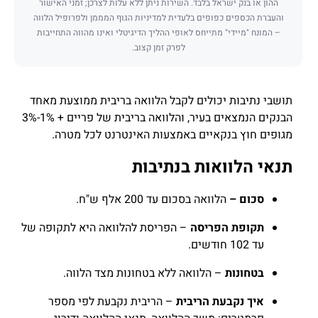
ההון או בנק ישראל בלבד. השירות ניתן ללא עלות לצרכן; זמני האישור
והעברת הכספים כפופים בלעדית למדיניות הגוף המממן ולפרופיל הלווה
– המונח "מיידי" מתייחס לאופי ההליך הדיגיטלי ואינו מהווה התחייבות
לפרק זמן קצוב.
תושבי נתיבות יכולים לקבל הלוואה בריבית ממוצעת מאחד
הבנקים הנמצאים בעיר, והלוואה בריבית של פריים + 1%-3%
מגופים חוץ בנקאיים באמצעות האינטרנט לכל מטרה.
תנאי הלוואות בנתיבות
סכום –
הלוואה בסכום עד 200 אלף ש"ח.
תקופת הפריסה
– הפריסת להלוואה היא לתקופה של
עד 102 חודשים.
בטחונות
– הלוואה ללא בטחונות מצד הלווה.
איך נקבעת הריבית
– הריבית נקבעת לפי מספר