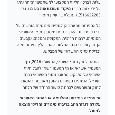
עלות לצרכן. הליווי המקצועי למשתמשי האתר ניתן
על ידי צוות חברת
מיקוד משכנתאות בע"מ
(ח.פ.
516622263), הפועלת ברישיון מוסדר.
כל ההפניות מהאתר הן לגופים פיננסיים מורשים על
ידי רשות שוק ההון, ביטוח וחיסכון. תנאי האשראי
הסופיים, לרבות הריבית, התקופה והסכום, נקבעים
אך ורק על ידי הגוף המלווה, לאחר הליך חיתום מלא
ובדיקת נתוני האשראי של המבקש.
בהתאם לחוק נתוני אשראי, התשע"ו-2016, גוף
המעמיד אשראי או מי מטעמו רשאי לקבל חיווי
אשראי על המבקש ממאגר נתוני האשראי בבנק
ישראל. הנתונים נשמרים באופן מאובטח בהתאם
לחוק ומשמשים לבחינת כושר ההחזר של הלווה.
אי עמידה בפירעון ההלוואה או בהחזר האשראי
עלולה לגרור חיוב בריבית פיגורים והליכי הוצאה
לפועל.