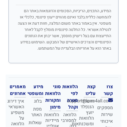
המידע, התכנים, הריביות, הסכומים והדוגמאות באתר הם
להמחשה כללית בלבד ואינם מהווים ייעוץ פיננסי, כלכלי או
משפטי. אין באמור באתר משום המלצה, חוות דעת או הצעה
לנטילת אשראי. כל החלטה פיננסית מומלץ לקבל לאחר
התייעצות עם בעל רישיון מוסמך, אשר יבחן את הנתונים
הפיננסיים והצרכים האישיים של המבקש. השימוש במידע
באתר הוא על אחריותו הבלעדית של המשתמש.
צרו
קצת
הלוואות
סוגי
מידע
מאמרים
קשר
עלינו
לפי
הלוואות
ומשפטי
אחרונים
מטרה
ומקורות
support@loan4all.co.il
רישרד
בלוג
איך דירוג
הננפלד
האשראי
וקהל
מימון
מספקים
מפת
יועץ
משפיע
שירות
הלוואה
הלוואות
האתר
הלוואות
על
למסורבי
מיידיות
איכותי
שאלות
ומשכנתאות
הלוואה
בנק
אונליין