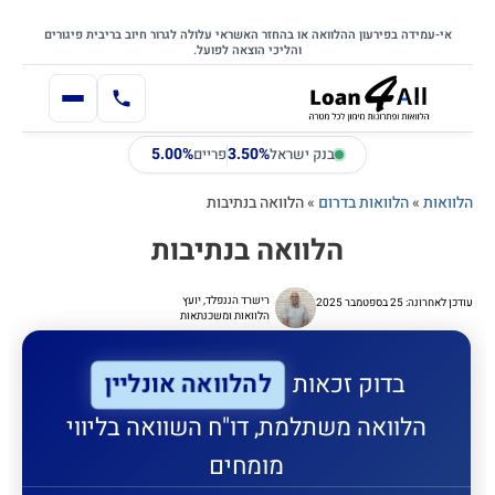
דילוג
דלג לתוכן הראשי
לתוכן
אי-עמידה בפירעון ההלוואה או בהחזר האשראי עלולה לגרור חיוב בריבית פיגורים
והליכי הוצאה לפועל.
5.00%
3.50%
בנק ישראל
פריים
הלוואות
»
הלוואות בדרום
»
הלוואה בנתיבות
הלוואה בנתיבות
רישרד הננפלד, יועץ
עודכן לאחרונה: 25 בספטמבר 2025
הלוואות ומשכנתאות
להלוואה אונליין
בדוק זכאות
הלוואה משתלמת, דו"ח השוואה בליווי
מומחים