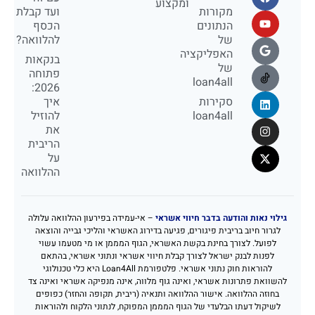
ומקצוע
מקורות
ועד קבלת
הנתונים
הכסף
של
להלוואה?
האפליקציה
בנקאות
של
פתוחה
loan4all
2026:
סקירות
איך
loan4all
להוזיל
את
הריבית
על
ההלוואה
גילוי נאות והודעה בדבר חיווי אשראי
– אי-עמידה בפירעון ההלוואה עלולה
לגרור חיוב בריבית פיגורים, פגיעה בדירוג האשראי והליכי גבייה והוצאה
לפועל. לצורך בחינת בקשת האשראי, הגוף המממן או מי מטעמו עשוי
לפנות לבנק ישראל לצורך קבלת חיווי אשראי ונתוני אשראי, בהתאם
להוראות חוק נתוני אשראי. פלטפורמת Loan4All היא כלי טכנולוגי
להשוואת פתרונות אשראי, ואינה גוף מלווה, אינה מנפיקה אשראי ואינה צד
בחוזה ההלוואה. אישור ההלוואה ותנאיה (ריבית, תקופה והחזר) כפופים
לשיקול דעתו הבלעדי של הגוף המממן המפוקח, לנתוני הלקוח ולהוראות