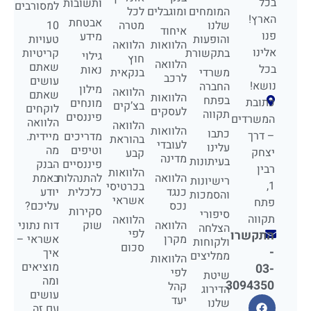
בכל
ותשובות
למסורבים
המומחים
ומוגבלים
לכל
הארץ!
אבטחת
שלנו
מטרה
10
איחוד
פנו
מידע
והופעות
טעויות
הלוואות
הלוואה
אלינו
בתקשורת
קריטיות
גילוי
חוץ
הלוואה
שאתם
בכל
נאות
משרדי
בנקאית
לרכב
עושים
נושא!
החברה
מילון
הלוואה
שאתם
הלוואות
בפתח
כתובת
מונחים
בצ’קים
לוקחים
לעסקים
תקווה
פיננסים
המשרדים
הלוואה
הלוואה
הלוואות
כתבו
– דרך
מדריכים
מיידית.
בהוראת
לעובדי
עלינו
וטיפים
מה
יצחק
קבע
מדינה
בעיתונות
פיננסיים
הבנק
רבין
הלוואות
הלוואה
להתנהלות
באמת
רישיונות
1,
בכרטיסי
כנגד
כלכלית
יודע
והסמכות
אשראי
פתח
נכס
עליכם?
סקירות
סיפורי
תקווה
הלוואה
הלוואה
שוק
דוח נתוני
הצלחה
לפי
התקשרו
מקרן
אשראי –
ולקוחות
סכום
-
איך
ממליצים
הלוואות
מוציאים
03-
לפי
שיטת
ומה
3094350
קהל
הדירוג
עושים
יעד
שלנו
עם זה