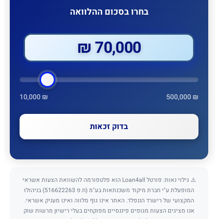
בחרו בסכום ההלוואה
70,000 ₪
10,000 ₪
500,000 ₪
בדוק זכאות
⚠️ גילוי נאות: פורטל Loan4all הוא פלטפורמה להשוואת הצעות אשראי
המופעלת ע"י חברת מיקוד משכנתאות בע"מ (ח.פ 516622263) בניהולו
המקצועי של רישרד הננפלד. האתר אינו גוף מלווה ואינו מעניק אשראי.
אנו מציגים הצעות מגופים פיננסיים מפוקחים בעלי רישיון מרשות שוק