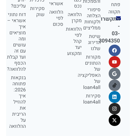
והסמכות
אשראי
פתח
נכס
עליכם?
סקירות
סיפורי
תקווה
הלוואה
הלוואה
שוק
דוח נתוני
הצלחה
לפי
התקשרו
מקרן
אשראי –
ולקוחות
סכום
-
איך
ממליצים
הלוואות
מוציאים
03-
לפי
שיטת
ומה
3094350
קהל
הדירוג
עושים
יעד
שלנו
עם זה
ומקצוע
מקורות
ועד קבלת
הנתונים
הכסף
של
להלוואה?
האפליקציה
בנקאות
של
פתוחה
loan4all
2026:
סקירות
איך
loan4all
להוזיל
את
הריבית
על
ההלוואה