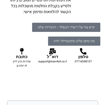
את הפתרונות הפיננסיים הטובים ביותר
ולסייע בקבלת החלטות מושכלות בכל
הקשור להלוואות ומימון אישי.
קרא עוד על רישרד הננפלד - והשירות שלנו
מה כתבו עלינו בתקשורת? לחץ
טלפון
דוא״ל
כתובת
077-6048107
support@loan4all.co.il
שדרות הרב לוין
4 רמת גן