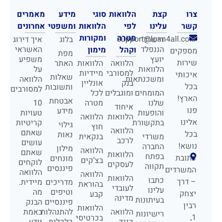
צרו
קצת
הלוואות
סוגי
מידע
מאמרים
קשר
עלינו
לפי
הלוואות
ומשפטי
אחרונים
מטרה
ומקורות
support@loan4all.co.il
רישרד
בלוג
איך דירוג
הננפלד
האשראי
וקהל
מימון
מספקים
מפת
יועץ
משפיע
שירות
הלוואה
הלוואות
האתר
הלוואות
על
למסורבי
מיידיות
איכותי
שאלות
ומשכנתאות
הלוואה
בנק
אונליין
בכל
ותשובות
למסורבים
המומחים
ומוגבלים
לכל
הארץ!
אבטחת
שלנו
מטרה
10
איחוד
פנו
מידע
והופעות
טעויות
הלוואות
הלוואה
אלינו
בתקשורת
קריטיות
גילוי
חוץ
הלוואה
שאתם
בכל
נאות
משרדי
בנקאית
לרכב
עושים
נושא!
החברה
מילון
הלוואה
שאתם
הלוואות
בפתח
כתובת
מונחים
בצ’קים
לוקחים
לעסקים
תקווה
פיננסים
המשרדים
הלוואה
הלוואה
הלוואות
כתבו
– דרך
מדריכים
מיידית.
בהוראת
לעובדי
עלינו
וטיפים
מה
יצחק
קבע
מדינה
בעיתונות
פיננסיים
הבנק
רבין
הלוואות
הלוואה
להתנהלות
באמת
רישיונות
1,
בכרטיסי
כנגד
כלכלית
יודע