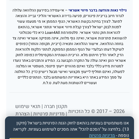
גילוי נאות והודעה בדבר חיווי אשראי
– אי-עמידה בפירעון ההלוואה עלולה
לגרור חיוב בריבית פיגורים, פגיעה בדירוג האשראי והליכי גבייה והוצאה
לפועל. לצורך בחינת בקשת האשראי, הגוף המממן או מי מטעמו עשוי
לפנות לבנק ישראל לצורך קבלת חיווי אשראי ונתוני אשראי, בהתאם
להוראות חוק נתוני אשראי. פלטפורמת Loan4All היא כלי טכנולוגי
להשוואת פתרונות אשראי, ואינה גוף מלווה, אינה מנפיקה אשראי ואינה צד
בחוזה ההלוואה. אישור ההלוואה ותנאיה (ריבית, תקופה והחזר) כפופים
לשיקול דעתו הבלעדי של הגוף המממן המפוקח, לנתוני הלקוח ולהוראות
הדין, לאחר הליך חיתום מלא. הריבית השנתית המקסימלית כפופה לחוק
אשראי הוגן ואינה עולה על התקרה הקבועה בו. המידע והתכנים באתר נועדו
למטרות מידע כללי בלבד ואינם מהווים ייעוץ פיננסי, משפטי או המלצה
לפעולה, ואינם תחליף לייעוץ מקצועי ואישי מבעל רישיון כדין. כל החלטה
על סמך המידע באתר היא באחריות המשתמש בלבד. הנתונים כלליים
ועשויים להשתנות מעת לעת. ט.ל.ח.
תקנון חברה
|
תנאי שימוש
2026 – 2017 © כל הזכויות
|
מדיניות פרטיות
|
הצהרת
שמורות לפורטל הלוואות
נגישות
אנו משתמשים בעוגיות בהתאם לחוק הגנת הפרטיות בישראל (תיקון
loan4all
13). בלחיצה על "הסכם להכל" אתה מסכים לשימוש בעוגיות. לקריאה
נוספת -
מדיניות פרטיות