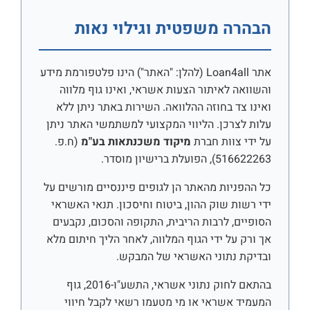
הבהרה משפטית וגילוי נאות
אתר Loan4all (להלן: "האתר") הינו פלטפורמת מידע
והשוואה לאיתור הצעות אשראי, ואינו גוף מלווה
ואינו צד בחוזה ההלוואה. השירות באתר ניתן ללא
עלות לצרכן. הליווי המקצועי למשתמשי האתר ניתן
על ידי צוות חברת
מיקוד משכנתאות בע"מ
(ח.פ.
516622263), הפועלת ברישיון מוסדר.
כל ההפניות מהאתר הן לגופים פיננסיים מורשים על
ידי רשות שוק ההון, ביטוח וחיסכון. תנאי האשראי
הסופיים, לרבות הריבית, התקופה והסכום, נקבעים
אך ורק על ידי הגוף המלווה, לאחר הליך חיתום מלא
ובדיקת נתוני האשראי של המבקש.
בהתאם לחוק נתוני אשראי, התשע"ו-2016, גוף
המעמיד אשראי או מי מטעמו רשאי לקבל חיווי