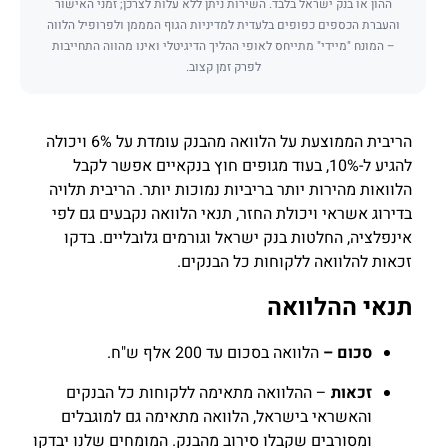
ההון או בנק ישראל בלבד. השירות ניתן ללא עלות לצרכן; זמני האישור
והעברת הכספים כפופים בלעדית למדיניות הגוף המממן ולפרופיל הלווה
– המונח "מיידי" מתייחס לאופי ההליך הדיגיטלי ואינו מהווה התחייבות
לפרק זמן קצוב.
הריבית הממוצעת על הלוואה מהבנק עומדת על 6% ויכולה
להגיע ל-10%, בעוד מגופים חוץ בנקאיים אפשר לקבל
הלוואות מהירות יותר בריביות נמוכות יותר. הריבית תלויה
בדירוג אשראי ויכולת החזר, תנאי הלוואה נקבעים גם לפי
אינפלציה, החלטות בנק ישראל וגורמים גלובליים. בדקו
זכאות להלוואה ללקוחות כל הבנקים.
תנאי ההלוואה
סכום –
הלוואה בסכום עד 200 אלף ש"ח.
זכאות
– ההלוואה מתאימה ללקוחות כל הבנקים
והאשראי בישראל, הלוואה מתאימה גם למוגבלים
ומסורבים שקבלו סירוב מהבנק. המומחים שלנו יבדקו