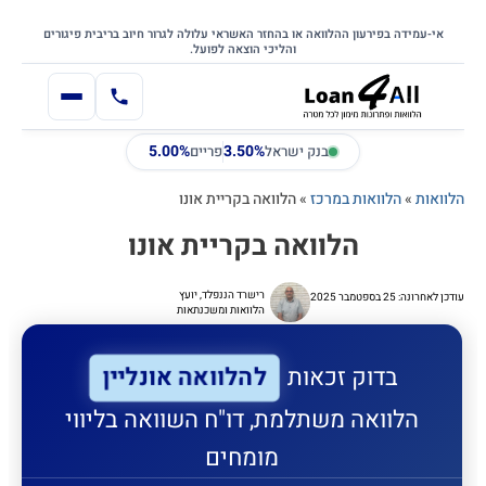
דילוג
דלג לתוכן הראשי
לתוכן
אי-עמידה בפירעון ההלוואה או בהחזר האשראי עלולה לגרור חיוב בריבית פיגורים
והליכי הוצאה לפועל.
5.00%
3.50%
בנק ישראל
פריים
הלוואות
»
הלוואות במרכז
»
הלוואה בקריית אונו
הלוואה בקריית אונו
רישרד הננפלד, יועץ
עודכן לאחרונה: 25 בספטמבר 2025
הלוואות ומשכנתאות
להלוואה אונליין
בדוק זכאות
הלוואה משתלמת, דו"ח השוואה בליווי
מומחים