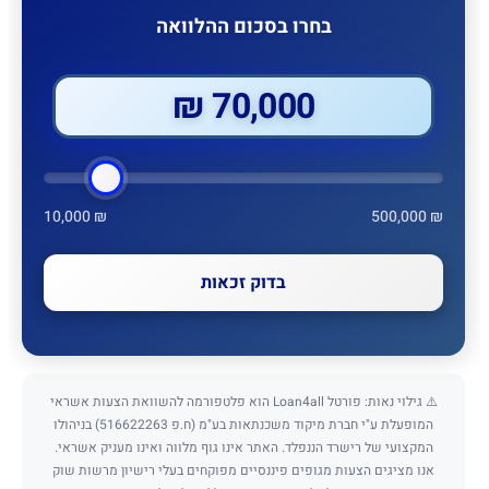
בחרו בסכום ההלוואה
70,000 ₪
10,000 ₪
500,000 ₪
בדוק זכאות
⚠️ גילוי נאות: פורטל Loan4all הוא פלטפורמה להשוואת הצעות אשראי
המופעלת ע"י חברת מיקוד משכנתאות בע"מ (ח.פ 516622263) בניהולו
המקצועי של רישרד הננפלד. האתר אינו גוף מלווה ואינו מעניק אשראי.
אנו מציגים הצעות מגופים פיננסיים מפוקחים בעלי רישיון מרשות שוק