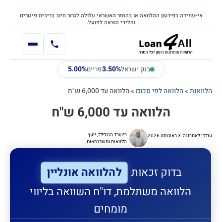
דילוג
דלג לתוכן הראשי
לתוכן
אי-עמידה בפירעון ההלוואה או בהחזר האשראי עלולה לגרור חיוב בריבית פיגורים
והליכי הוצאה לפועל.
5.00%
3.50%
בנק ישראל
פריים
הלוואות
»
הלוואה לפי סכום
»
הלוואה עד 6,000 ש"ח
הלוואה עד 6,000 ש"ח
רישרד הננפלד, יועץ
עודכן לאחרונה: 3 באוגוסט 2026
הלוואות ומשכנתאות
להלוואה אונליין
בדוק זכאות
הלוואה משתלמת, דו"ח השוואה בליווי
מומחים