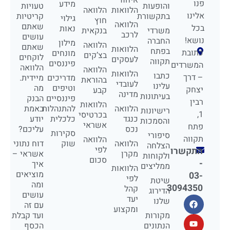
פנו
מידע
והופעות
טעויות
הלוואות
הלוואה
אלינו
בתקשורת
קריטיות
גילוי
חוץ
הלוואה
שאתם
בכל
נאות
משרדי
בנקאית
לרכב
עושים
נושא!
החברה
מילון
הלוואה
שאתם
הלוואות
בפתח
כתובת
מונחים
בצ’קים
לוקחים
לעסקים
תקווה
פיננסים
המשרדים
הלוואה
הלוואה
הלוואות
כתבו
– דרך
מדריכים
מיידית.
בהוראת
לעובדי
עלינו
וטיפים
מה
יצחק
קבע
מדינה
בעיתונות
פיננסיים
הבנק
רבין
הלוואות
הלוואה
להתנהלות
באמת
רישיונות
1,
בכרטיסי
כנגד
כלכלית
יודע
והסמכות
אשראי
פתח
נכס
עליכם?
סקירות
סיפורי
תקווה
הלוואה
הלוואה
שוק
דוח נתוני
הצלחה
לפי
התקשרו
מקרן
אשראי –
ולקוחות
סכום
-
איך
ממליצים
הלוואות
מוציאים
03-
לפי
שיטת
ומה
3094350
קהל
הדירוג
עושים
יעד
שלנו
עם זה
ומקצוע
מקורות
ועד קבלת
הנתונים
הכסף