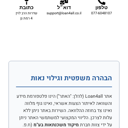
טלפון
דוא״ל
כתובת
077-6048107
support@loan4all.co.il
שדרות הרב לוין
4 רמת גן
הבהרה משפטית וגילוי נאות
אתר Loan4all (להלן: "האתר") הינו פלטפורמת מידע
והשוואה לאיתור הצעות אשראי, ואינו גוף מלווה
ואינו צד בחוזה ההלוואה. השירות באתר ניתן ללא
עלות לצרכן. הליווי המקצועי למשתמשי האתר ניתן
על ידי צוות חברת
מיקוד משכנתאות בע"מ
(ח.פ.