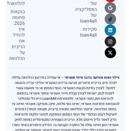
של
להלוואה?
האפליקציה
בנקאות
של
פתוחה
loan4all
2026:
סקירות
איך
loan4all
להוזיל
את
הריבית
על
ההלוואה
גילוי נאות והודעה בדבר חיווי אשראי
– אי-עמידה בפירעון ההלוואה עלולה
לגרור חיוב בריבית פיגורים, פגיעה בדירוג האשראי והליכי גבייה והוצאה
לפועל. לצורך בחינת בקשת האשראי, הגוף המממן או מי מטעמו עשוי
לפנות לבנק ישראל לצורך קבלת חיווי אשראי ונתוני אשראי, בהתאם
להוראות חוק נתוני אשראי. פלטפורמת Loan4All היא כלי טכנולוגי
להשוואת פתרונות אשראי, ואינה גוף מלווה, אינה מנפיקה אשראי ואינה צד
בחוזה ההלוואה. אישור ההלוואה ותנאיה (ריבית, תקופה והחזר) כפופים
לשיקול דעתו הבלעדי של הגוף המממן המפוקח, לנתוני הלקוח ולהוראות
הדין, לאחר הליך חיתום מלא. הריבית השנתית המקסימלית כפופה לחוק
אשראי הוגן ואינה עולה על התקרה הקבועה בו. המידע והתכנים באתר נועדו
למטרות מידע כללי בלבד ואינם מהווים ייעוץ פיננסי, משפטי או המלצה