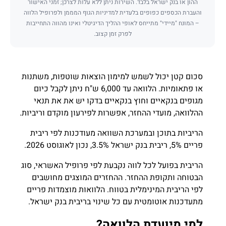
ההון או בנק ישראל בלבד. השירות ניתן ללא עלות לצרכן; זמני האישור
והעברת הכספים כפופים בלעדית למדיניות הגוף המממן ולפרופיל הלווה
– המונח "מיידי" מתייחס לאופי ההליך הדיגיטלי ואינו מהווה התחייבות
לפרק זמן קצוב.
סכום קטן יכול לשמש למימון הוצאות שוטפות, משתנות
או פתאומיות. הלוואה עד 6,000 ש"ח ניתן לקבל כיום
מגופים בנקאיים וחוץ בנקאיים בדקו יש את את תנאי
ההלוואה, מועדי ההחזר, אפשרות לפירעון מוקדם וריביות.
הריביות בתוכן ובמערכת השוואה מעודכנות לפי ריבית
פריים 5%, ריבית בנק ישראל 3.5%, נכון לאוגוסט 2026.
הריבית בפועל לכל לווה נקבעת לפי פרופיל האשראי, סוג
הבטוחה ותקופת ההחזר. ההחזרים המוצגים מחושבים
לפי הריבית המינימלית בטווח. הלוואות מוצמדות פריים
מתעדכנות אוטומטית עם כל שינוי בריבית בנק ישראל.
למי מיועדת הלוואה?