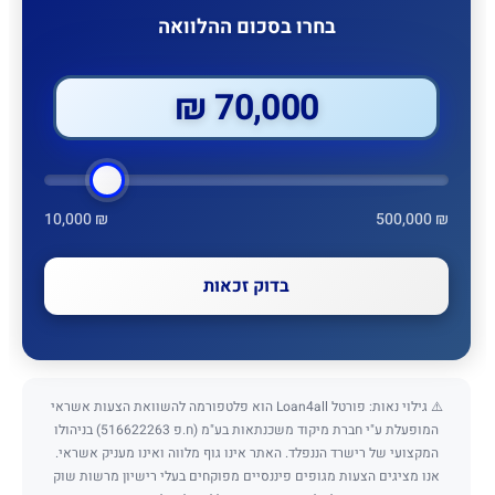
בחרו בסכום ההלוואה
70,000 ₪
10,000 ₪
500,000 ₪
בדוק זכאות
⚠️ גילוי נאות: פורטל Loan4all הוא פלטפורמה להשוואת הצעות אשראי
המופעלת ע"י חברת מיקוד משכנתאות בע"מ (ח.פ 516622263) בניהולו
המקצועי של רישרד הננפלד. האתר אינו גוף מלווה ואינו מעניק אשראי.
אנו מציגים הצעות מגופים פיננסיים מפוקחים בעלי רישיון מרשות שוק