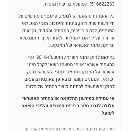
516622263), הפועלת ברישיון מוסדר.
כל ההפניות מהאתר הן לגופים פיננסיים מורשים על
ידי רשות שוק ההון, ביטוח וחיסכון. תנאי האשראי
הסופיים, לרבות הריבית, התקופה והסכום, נקבעים
אך ורק על ידי הגוף המלווה, לאחר הליך חיתום מלא
ובדיקת נתוני האשראי של המבקש.
בהתאם לחוק נתוני אשראי, התשע"ו-2016, גוף
המעמיד אשראי או מי מטעמו רשאי לקבל חיווי
אשראי על המבקש ממאגר נתוני האשראי בבנק
ישראל. הנתונים נשמרים באופן מאובטח בהתאם
לחוק ומשמשים לבחינת כושר ההחזר של הלווה.
אי עמידה בפירעון ההלוואה או בהחזר האשראי
עלולה לגרור חיוב בריבית פיגורים והליכי הוצאה
לפועל.
המידע, התכנים, הריביות, הסכומים והדוגמאות באתר הם