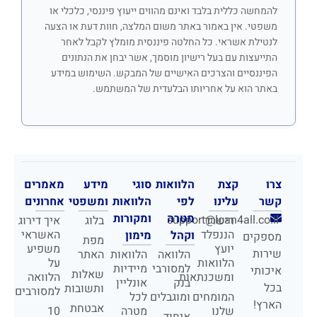
להמחשה כללית בלבד ואינם מהווים ייעוץ פיננסי, כלכלי או
משפטי. אין באמור באתר משום המלצה, חוות דעת או הצעה
לנטילת אשראי. כל החלטה פיננסית מומלץ לקבל לאחר
התייעצות עם בעל רישיון מוסמך, אשר יבחן את הנתונים
הפיננסיים והצרכים האישיים של המבקש. השימוש במידע
באתר הוא על אחריותו הבלעדית של המשתמש.
צרו
קצת
הלוואות
סוגי
מידע
מאמרים
קשר
עלינו
לפי
הלוואות
ומשפטי
אחרונים
מטרה
ומקורות
support@loan4all.co.il
רישרד
בלוג
איך דירוג
הננפלד
האשראי
וקהל
מימון
מספקים
מפת
יועץ
משפיע
שירות
הלוואה
הלוואות
האתר
הלוואות
על
למסורבי
מיידיות
איכותי
שאלות
ומשכנתאות
הלוואה
בנק
אונליין
בכל
ותשובות
למסורבים
המומחים
ומוגבלים
לכל
הארץ!
אבטחת
שלנו
מטרה
10
איחוד