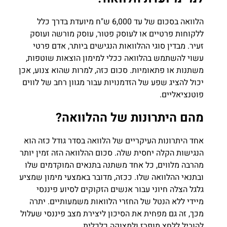
הלוואה בסכום של עד 6,000 ש"ח מיועדת בדרך כלל
ללקוחות פרטיים או לעוסק פטור, עוסק מורשה ועוסק
זעיר. מבדין סוגי ההלוואות הנגישים ביותר, אדם פרטי
עשוי להשתמש בהלוואה ככלי למימון הוצאות שוטפות,
משתנות או פתאומיות. סכום כזה, למרות שהוא צנוע, אכן
יכול להציג שפע של הזדמנויות עבור מגוון רחב של לווים
פוטנציאליים.
מהם היתרונות של ההלוואה?
אחד היתרונות העיקריים של הלוואה בסדר גודל כזה הוא
הנגישות הקלה יחסית שלה. סכום ההלוואה הזה זמין יותר
מהרבה מלווים, כל אחד משתנה בתנאים המוקדמים שלו
ובתנאי ההלוואה שלו. ככזה, מדובר באמצעי מימון שמציע
גלגל הצלה חיוני עבור אנשים הזקוקים לסיוע פיננסי
מיידי ללא הנטל של החזרי הלוואות משמעותיים. יתרה
מכך, זה גם מפחית את הסיכון ליצירת מצב פיננסי שעלול
להוביל ללחץ מופרז ולמצוקה כלכלית.