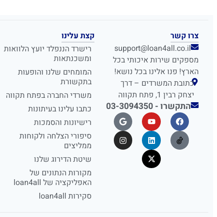
צרו קשר
קצת עלינו
support@loan4all.co.il
רישרד הננפלד יועץ הלוואות
ומשכנתאות
מספקים שירות איכותי בכל
הארץ! פנו אלינו בכל נושא!
המומחים שלנו והופעות
בתקשורת
כתובת המשרדים – דרך
יצחק רבין 1, פתח תקווה
משרדי החברה בפתח תקווה
התקשרו - 03-3094350
כתבו עלינו בעיתונות
רישיונות והסמכות
סיפורי הצלחה ולקוחות
ממליצים
שיטת הדירוג שלנו
מקורות הנתונים של
האפליקציה של loan4all
סקירות loan4all