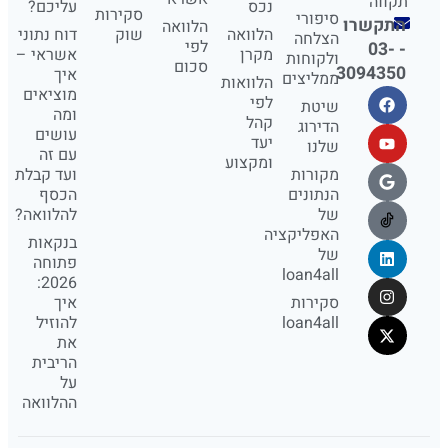
תקווה
נכס
עליכם?
סקירות
סיפורי
התקשרו
הלוואה
הלוואה
שוק
דוח נתוני
הצלחה
לפי
- 03-
מקרן
אשראי –
ולקוחות
סכום
3094350
איך
ממליצים
הלוואות
מוציאים
לפי
שיטת
ומה
קהל
הדירוג
עושים
יעד
שלנו
עם זה
ומקצוע
מקורות
ועד קבלת
הנתונים
הכסף
של
להלוואה?
האפליקציה
בנקאות
של
פתוחה
loan4all
2026:
סקירות
איך
loan4all
להוזיל
את
הריבית
על
ההלוואה