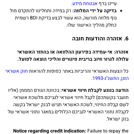
עיינו בדף
אבטחת מידע
.
בדיקה על ידי המלווה:
רק במידה ותחליטו להתקדם מול
גוף מלווה מורשה, הוא עשוי לבצע בדיקת BDI רשמית
כחלק מהליך האישור שלו.
6. אזהרה והודעות חובה
אזהרה: אי-עמידה בפירעון ההלוואה או בהחזר האשראי
עלולה לגרור חיוב בריבית פיגורים והליכי הוצאה לפועל.
כל הצעות האשראי והריביות באתר כפופות להוראות
חוק אשראי
הוגן, התשנ"ג-1993
.
הודעה בנוגע לקבלת חיווי אשראי:
בכוונת הגורם המממן (אליו
תועבר בקשתכם) לקבל חיווי אשראי לגביכם מלשכת אשראי.
לשם קבלת החיווי, לשכת האשראי תגיש לבנק ישראל בקשה
לקבלת נתוני האשראי לגביכם הכלולים במאגר נתוני אשראי של
בנק ישראל.
Notice regarding credit indication:
Failure to repay the