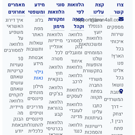
צרו
קצת
הלוואות
סוגי
מידע
מאמרים
קשר
עלינו
לפי
הלוואות
ומשפטי
אחרונים
מטרה
ומקורות
support@loan4all.co.il
רישרד
בלוג
איך דירוג
הננפלד
האשראי
וקהל
מימון
מספקים
מפת
יועץ
משפיע
שירות
הלוואה
הלוואות
האתר
הלוואות
על
למסורבי
מיידיות
איכותי
שאלות
ומשכנתאות
הלוואה
בנק
אונליין
בכל
ותשובות
למסורבים
המומחים
ומוגבלים
לכל
הארץ!
אבטחת
שלנו
מטרה
10
איחוד
פנו
מידע
והופעות
טעויות
הלוואות
הלוואה
אלינו
בתקשורת
קריטיות
גילוי
חוץ
הלוואה
שאתם
בכל
נאות
משרדי
בנקאית
לרכב
עושים
נושא!
החברה
מילון
הלוואה
שאתם
הלוואות
בפתח
כתובת
מונחים
בצ’קים
לוקחים
לעסקים
תקווה
פיננסים
המשרדים
הלוואה
הלוואה
הלוואות
כתבו
– דרך
מדריכים
מיידית.
בהוראת
לעובדי
עלינו
וטיפים
מה
יצחק
קבע
מדינה
בעיתונות
פיננסיים
הבנק
רבין 1,
הלוואות
הלוואה
להתנהלות
באמת
רישיונות
פתח
בכרטיסי
כנגד
כלכלית
יודע
והסמכות
אשראי