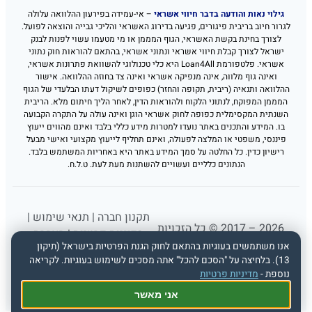
גילוי נאות והודעה בדבר חיווי אשראי
– אי-עמידה בפירעון ההלוואה עלולה
לגרור חיוב בריבית פיגורים, פגיעה בדירוג האשראי והליכי גבייה והוצאה לפועל.
לצורך בחינת בקשת האשראי, הגוף המממן או מי מטעמו עשוי לפנות לבנק
ישראל לצורך קבלת חיווי אשראי ונתוני אשראי, בהתאם להוראות חוק נתוני
אשראי. פלטפורמת Loan4All היא כלי טכנולוגי להשוואת פתרונות אשראי,
ואינה גוף מלווה, אינה מנפיקה אשראי ואינה צד בחוזה ההלוואה. אישור
ההלוואה ותנאיה (ריבית, תקופה והחזר) כפופים לשיקול דעתו הבלעדי של הגוף
המממן המפוקח, לנתוני הלקוח ולהוראות הדין, לאחר הליך חיתום מלא. הריבית
השנתית המקסימלית כפופה לחוק אשראי הוגן ואינה עולה על התקרה הקבועה
בו. המידע והתכנים באתר נועדו למטרות מידע כללי בלבד ואינם מהווים ייעוץ
פיננסי, משפטי או המלצה לפעולה, ואינם תחליף לייעוץ מקצועי ואישי מבעל
רישיון כדין. כל החלטה על סמך המידע באתר היא באחריות המשתמש בלבד.
הנתונים כלליים ועשויים להשתנות מעת לעת. ט.ל.ח.
תקנון חברה
|
תנאי שימוש
|
2026 – 2017 © כל הזכויות
מדיניות פרטיות
|
הצהרת
שמורות לפורטל הלוואות
אנו משתמשים בעוגיות בהתאם לחוק הגנת הפרטיות בישראל (תיקון
נגישות
13). בלחיצה על "הסכם להכל" אתה מסכים לשימוש בעוגיות. לקריאה
loan4all
נוספת -
מדיניות פרטיות
אני מאשר