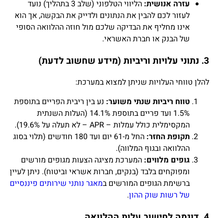
עזרה אנושית:
הליווי הטלפוני (שלב 3 בתהליך) נועד
לעזור לכם להבין את הנתונים ולדייק את הבקשה, אך הוא
אינו מחליף את הבדיקה שלכם מול חוזה ההלוואה הסופי
של הבנק או חברת האשראי.
3. נתוני עלויות וריביות (מידע שחשוב לדעת)
להלן טווחי העלויות שניתן למצוא במערכת:
טווח ריביות שנתי משוער:
נע בין ריבית הפריים בתוספת
1.5% ועד פריים בתוספת 14.1% (העלות השנתית
המקסימלית כולל עמלות – APR – לא תעלה על 19.6%).
תקופת החזר:
החל מ-61 יום ועד 180 חודשים (תלוי בסוג
ההלוואה ובגוף המלווה).
גופים מלווים:
המערכת מציגה הצעות מגופים מורשים
ומפוקחים בלבד (בנקים, חברות אשראי וביטוח). ניתן לעיין
ברשימת הגופים המורשים ב
מאגר נותני שירותים פיננסיים
של רשות שוק ההון
.
4. דוגמה לחישוב עלות ההלוואה