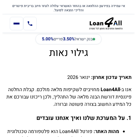
דלג לתוכן הראשי
לתוכן
אי-עמידה בפירעון ההלוואה או בהחזר האשראי עלולה לגרור חיוב בריבית פיגורים
והליכי הוצאה לפועל.
5.00%
3.50%
בנק ישראל
פריים
גילוי נאות
תאריך עדכון אחרון:
ינואר 2026
אנו ב-
Loan4All
מחויבים לשקיפות מלאה מולכם. קבלת החלטה
פיננסית דורשת הבנה מלאה של התהליך, ולכן ריכזנו עבורכם את
כל המידע החשוב בצורה פשוטה וברורה.
1. על המערכת שלנו ואיך אנחנו עובדים
מהות האתר:
פורטל Loan4All הוא פלטפורמה טכנולוגית