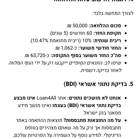
לצורך המחשה בלבד:
סכום ההלוואה:
50,000 ₪.
תקופת החזר:
60 חודשים (5 שנים).
ריבית שנתית:
10% (ריבית מתואמת 10.47%).
החזר חודשי משוער:
כ-1,062 ₪.
סה"כ החזר משוער בסוף התקופה:
כ-63,720 ₪.
שימו לב: התנאים הסופיים ייקבעו רק על ידי הגוף המלווה
לאחר בדיקה רשמית.
5. בדיקת נתוני אשראי (BDI)
אנחנו לא מושכים נתונים:
אתר Loan4All
אינו מבצע
בדיקת נתוני אשראי (BDI) בעצמו
ואינו מושך מידע
ממאגר בנק ישראל.
על מה התוצאות מתבססות?
תוצאות ההתאמה באתר
מתבססות אך ורק על מה שאתם מצהירים בטופס
הדיגיטלי. למידע נוסף על השמירה על הפרטיות שלכם,