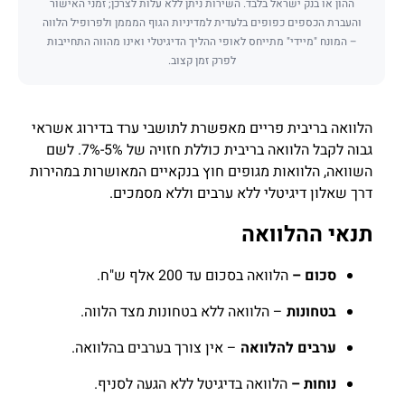
ההון או בנק ישראל בלבד. השירות ניתן ללא עלות לצרכן; זמני האישור
והעברת הכספים כפופים בלעדית למדיניות הגוף המממן ולפרופיל הלווה
– המונח "מיידי" מתייחס לאופי ההליך הדיגיטלי ואינו מהווה התחייבות
לפרק זמן קצוב.
הלוואה בריבית פריים מאפשרת לתושבי ערד בדירוג אשראי
גבוה לקבל הלוואה בריבית כוללת חזויה של 5%-7%. לשם
השוואה, הלוואות מגופים חוץ בנקאיים המאושרות במהירות
דרך שאלון דיגיטלי ללא ערבים וללא מסמכים.
תנאי ההלוואה
סכום –
הלוואה בסכום עד 200 אלף ש"ח.
בטחונות
– הלוואה ללא בטחונות מצד הלווה.
ערבים להלוואה
– אין צורך בערבים בהלוואה.
נוחות –
הלוואה בדיגיטל ללא הגעה לסניף.