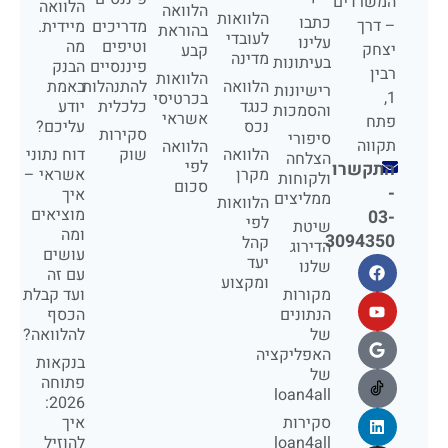
המשרדים
הלוואה
הלוואה
הלוואות
כתבו
– דרך
מדריכים
מיידית.
בהוראת
לעובדי
עלינו
וטיפים
מה
יצחק
קבע
מדינה
בעיתונות
פיננסיים
הבנק
רבין
הלוואות
הלוואה
להתנהלות
באמת
רישיונות
1,
בכרטיסי
כנגד
כלכלית
יודע
והסמכות
אשראי
פתח
נכס
עליכם?
סקירות
סיפורי
תקווה
הלוואה
הלוואה
שוק
דוח נתוני
הצלחה
לפי
התקשרו
מקרן
אשראי –
ולקוחות
סכום
-
איך
ממליצים
הלוואות
מוציאים
03-
לפי
שיטת
ומה
3094350
קהל
הדירוג
עושים
יעד
שלנו
עם זה
ומקצוע
מקורות
ועד קבלת
הנתונים
הכסף
של
להלוואה?
האפליקציה
בנקאות
של
פתוחה
loan4all
2026:
סקירות
איך
loan4all
להוזיל