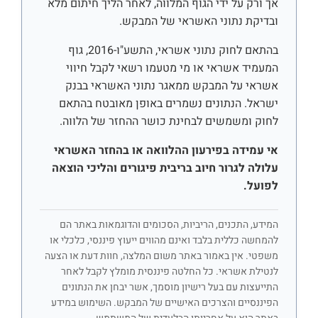
אך ורק על ידי הגוף המלווה, לאחר הליך חיתום מלא
ובדיקת נתוני האשראי של המבקש.
בהתאם לחוק נתוני אשראי, התשע"ו-2016, גוף
המעמיד אשראי או מי מטעמו רשאי לקבל חיווי
אשראי על המבקש ממאגר נתוני האשראי בבנק
ישראל. הנתונים נשמרים באופן מאובטח בהתאם
לחוק ומשמשים לבחינת כושר ההחזר של הלווה.
אי עמידה בפירעון ההלוואה או בהחזר האשראי
עלולה לגרור חיוב בריבית פיגורים והליכי הוצאה
לפועל.
המידע, התכנים, הריביות, הסכומים והדוגמאות באתר הם
להמחשה כללית בלבד ואינם מהווים ייעוץ פיננסי, כלכלי או
משפטי. אין באמור באתר משום המלצה, חוות דעת או הצעה
לנטילת אשראי. כל החלטה פיננסית מומלץ לקבל לאחר
התייעצות עם בעל רישיון מוסמך, אשר יבחן את הנתונים
הפיננסיים והצרכים האישיים של המבקש. השימוש במידע