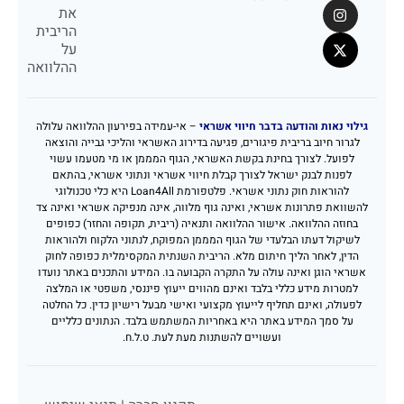
את
הריבית
על
ההלוואה
גילוי נאות והודעה בדבר חיווי אשראי
– אי-עמידה בפירעון ההלוואה עלולה
לגרור חיוב בריבית פיגורים, פגיעה בדירוג האשראי והליכי גבייה והוצאה
לפועל. לצורך בחינת בקשת האשראי, הגוף המממן או מי מטעמו עשוי
לפנות לבנק ישראל לצורך קבלת חיווי אשראי ונתוני אשראי, בהתאם
להוראות חוק נתוני אשראי. פלטפורמת Loan4All היא כלי טכנולוגי
להשוואת פתרונות אשראי, ואינה גוף מלווה, אינה מנפיקה אשראי ואינה צד
בחוזה ההלוואה. אישור ההלוואה ותנאיה (ריבית, תקופה והחזר) כפופים
לשיקול דעתו הבלעדי של הגוף המממן המפוקח, לנתוני הלקוח ולהוראות
הדין, לאחר הליך חיתום מלא. הריבית השנתית המקסימלית כפופה לחוק
אשראי הוגן ואינה עולה על התקרה הקבועה בו. המידע והתכנים באתר נועדו
למטרות מידע כללי בלבד ואינם מהווים ייעוץ פיננסי, משפטי או המלצה
לפעולה, ואינם תחליף לייעוץ מקצועי ואישי מבעל רישיון כדין. כל החלטה
על סמך המידע באתר היא באחריות המשתמש בלבד. הנתונים כלליים
ועשויים להשתנות מעת לעת. ט.ל.ח.