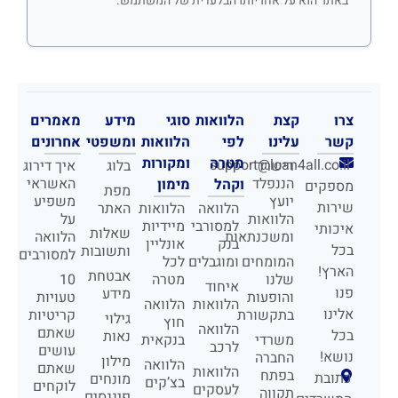
באתר הוא על אחריותו הבלעדית של המשתמש.
צרו
קצת
הלוואות
סוגי
מידע
מאמרים
קשר
עלינו
לפי
הלוואות
ומשפטי
אחרונים
מטרה
ומקורות
support@loan4all.co.il
רישרד
בלוג
איך דירוג
הננפלד
האשראי
וקהל
מימון
מספקים
מפת
יועץ
משפיע
שירות
הלוואה
הלוואות
האתר
הלוואות
על
למסורבי
מיידיות
איכותי
שאלות
ומשכנתאות
הלוואה
בנק
אונליין
בכל
ותשובות
למסורבים
המומחים
ומוגבלים
לכל
הארץ!
אבטחת
שלנו
מטרה
10
איחוד
פנו
מידע
והופעות
טעויות
הלוואות
הלוואה
אלינו
בתקשורת
קריטיות
גילוי
חוץ
הלוואה
שאתם
בכל
נאות
משרדי
בנקאית
לרכב
עושים
נושא!
החברה
מילון
הלוואה
שאתם
הלוואות
בפתח
כתובת
מונחים
בצ’קים
לוקחים
לעסקים
תקווה
פיננסים