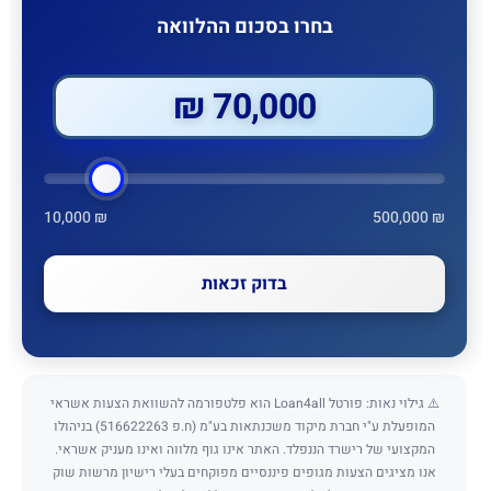
בחרו בסכום ההלוואה
70,000 ₪
10,000 ₪
500,000 ₪
בדוק זכאות
⚠️ גילוי נאות: פורטל Loan4all הוא פלטפורמה להשוואת הצעות אשראי
המופעלת ע"י חברת מיקוד משכנתאות בע"מ (ח.פ 516622263) בניהולו
המקצועי של רישרד הננפלד. האתר אינו גוף מלווה ואינו מעניק אשראי.
אנו מציגים הצעות מגופים פיננסיים מפוקחים בעלי רישיון מרשות שוק