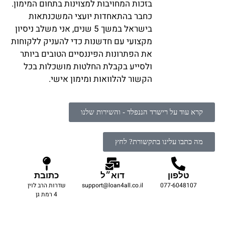
בזכות המחויבות למצוינות בתחום המימון.
כחבר בהתאחדות יועצי המשכנתאות
בישראל במשך 5 שנים, אני משלב ניסיון
מקצועי עם חדשנות כדי להעניק ללקוחות
את הפתרונות הפיננסיים הטובים ביותר
ולסייע בקבלת החלטות מושכלות בכל
הקשור להלוואות ומימון אישי.
קרא עוד על רישרד הננפלד - והשירות שלנו
מה כתבו עלינו בתקשורת? לחץ
טלפון
דוא״ל
כתובת
077-6048107
support@loan4all.co.il
שדרות הרב לוין
4 רמת גן