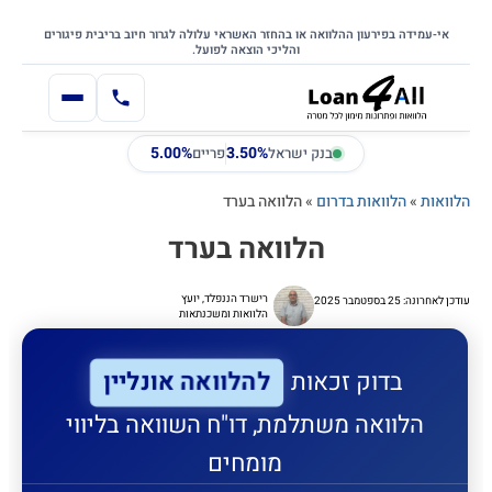
דילוג
דלג לתוכן הראשי
לתוכן
אי-עמידה בפירעון ההלוואה או בהחזר האשראי עלולה לגרור חיוב בריבית פיגורים
והליכי הוצאה לפועל.
5.00%
3.50%
בנק ישראל
פריים
הלוואות
»
הלוואות בדרום
»
הלוואה בערד
הלוואה בערד
רישרד הננפלד, יועץ
עודכן לאחרונה: 25 בספטמבר 2025
הלוואות ומשכנתאות
להלוואה אונליין
בדוק זכאות
הלוואה משתלמת, דו"ח השוואה בליווי
מומחים