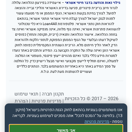
גילוי נאות והודעה בדבר חיווי אשראי
– אי-עמידה בפירעון ההלוואה עלולה
לגרור חיוב בריבית פיגורים, פגיעה בדירוג האשראי והליכי גבייה והוצאה
לפועל. לצורך בחינת בקשת האשראי, הגוף המממן או מי מטעמו עשוי
לפנות לבנק ישראל לצורך קבלת חיווי אשראי ונתוני אשראי, בהתאם
להוראות חוק נתוני אשראי. פלטפורמת Loan4All היא כלי טכנולוגי
להשוואת פתרונות אשראי, ואינה גוף מלווה, אינה מנפיקה אשראי ואינה צד
בחוזה ההלוואה. אישור ההלוואה ותנאיה (ריבית, תקופה והחזר) כפופים
לשיקול דעתו הבלעדי של הגוף המממן המפוקח, לנתוני הלקוח ולהוראות
הדין, לאחר הליך חיתום מלא. הריבית השנתית המקסימלית כפופה לחוק
אשראי הוגן ואינה עולה על התקרה הקבועה בו. המידע והתכנים באתר נועדו
למטרות מידע כללי בלבד ואינם מהווים ייעוץ פיננסי, משפטי או המלצה
לפעולה, ואינם תחליף לייעוץ מקצועי ואישי מבעל רישיון כדין. כל החלטה
על סמך המידע באתר היא באחריות המשתמש בלבד. הנתונים כלליים
ועשויים להשתנות מעת לעת. ט.ל.ח.
תקנון חברה
|
תנאי שימוש
2026 – 2017 © כל הזכויות
|
מדיניות פרטיות
|
הצהרת
שמורות לפורטל הלוואות
נגישות
אנו משתמשים בעוגיות בהתאם לחוק הגנת הפרטיות בישראל (תיקון
loan4all
13). בלחיצה על "הסכם להכל" אתה מסכים לשימוש בעוגיות. לקריאה
נוספת -
מדיניות פרטיות
אני מאשר