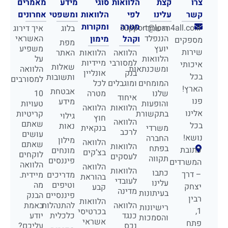
צרו
קצת
הלוואות
סוגי
מידע
מאמרים
קשר
עלינו
לפי
הלוואות
ומשפטי
אחרונים
מטרה
ומקורות
support@loan4all.co.il
רישרד
בלוג
איך דירוג
הננפלד
האשראי
וקהל
מימון
מספקים
מפת
יועץ
משפיע
שירות
הלוואה
הלוואות
האתר
הלוואות
על
למסורבי
מיידיות
איכותי
שאלות
ומשכנתאות
הלוואה
בנק
אונליין
בכל
ותשובות
למסורבים
המומחים
ומוגבלים
לכל
הארץ!
אבטחת
שלנו
מטרה
10
איחוד
פנו
מידע
והופעות
טעויות
הלוואות
הלוואה
אלינו
בתקשורת
קריטיות
גילוי
חוץ
הלוואה
שאתם
בכל
נאות
משרדי
בנקאית
לרכב
עושים
נושא!
החברה
מילון
הלוואה
שאתם
הלוואות
בפתח
כתובת
מונחים
בצ’קים
לוקחים
לעסקים
תקווה
פיננסים
המשרדים
הלוואה
הלוואה
הלוואות
כתבו
– דרך
מדריכים
מיידית.
בהוראת
לעובדי
עלינו
וטיפים
מה
יצחק
קבע
מדינה
בעיתונות
פיננסיים
הבנק
רבין
הלוואות
הלוואה
להתנהלות
באמת
רישיונות
1,
בכרטיסי
כנגד
כלכלית
יודע
והסמכות
אשראי
פתח
נכס
עליכם?