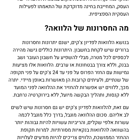
העסק, המחייבת בחינה מדוקדקת של התאמתו לפעילות
העסקית הספציפית.
מה החסרונות של הלוואה?
בנושא הלוואות לפדיון צ'קים, ישנם יתרונות וחסרונות
ברורים שיש לקחת בחשבון. היתרונות כוללים גישה מהירה
לכספים לכל מטרה, מבלי להשפיע על חשבון העובר ושב
בבנק, וללא צורך בבטחונות או ערבים. הלוואות אלו מציעות
גמישות עם החזר הפרוס על פני עד 24 צ'קים על פני תקופה
של שנתיים, ולעיתים קרובות הן מאושרות באופן מיידי. יתרה
מכך, ללווים יש אפשרות להחזיר את ההלוואה לפני המועד
ללא קנסות, ותהליך הבקשה מיועל, ללא בירוקרטיה נרחבת.
עם זאת, להלוואות לפדיון צ'קים יש גם חסרונות שיש לשים
לב אליהם. סכום ההלוואה מוגבל, בדרך כלל מוגבל לכמה
עשרות אלפי שקלים, והריביות עשויות להיות גבוהות יותר
בהשוואה להלוואות בנקאיות מסורתיות. למרות תקופת
ההחזר הממושכת, הלווים צריכים להיות מודעים לעלויות