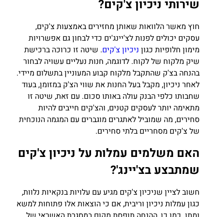
שירותי ניכיון צ'קים?
חוץ מאשר הלוואות שאותן מחזירים באמצעות צ'קים,
עסקים יכולים לפנות לצ'יינג'ים כדי לבחון גם אפשרויות
מימון חלופיות כגון
ניכיון צ'קים
. שיטה זו כרוכה ברכישת
שיק מלקוח של לקוח. לדוגמה, חנות נעליים עשויה לבחור
בהנחה בצ'ק שהתקבל מלקוח קבוע המעוניין בתשלום מיידי.
לאחר ניכיון, מקבל בעל החנות את שווי הצ'ק במזומן, בעוד
שחבותו כלפי הבנק עולה באותו סכום. עם זאת, שיטה זו
מתאימה יותר לעסקים קטנים, והצ'קים חייבים להיות
סחירים, מה שמוביל לאתגרים מוגברים עם המגמה הנוכחית
של צ'קים מסחריים בלתי סחירים.
האם משלמים עמלות על ניכיון צ'קים
שמתבצע בצ'יינג'?
חשוב לציין שניכיון צ'קים מגיע עם עלויות בנקאיות נלוות,
כגון עמלות ניכיון וריבית, אם כי הוצאות אלו פתוחות למשא
ומתן. כמו כן, ההנחה תופסת מקום במסגרת האשראי של