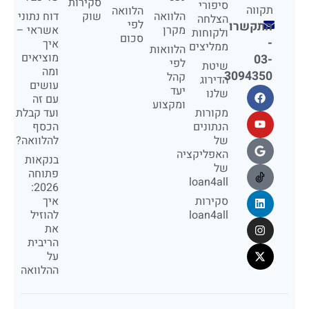
סקירות
סיפורי
תקווה
הלוואה
הלוואה
שוק
דוח נתוני
הצלחה
לפי
התקשרו
מקרן
אשראי –
ולקוחות
סכום
-
איך
ממליצים
הלוואות
מוציאים
03-
לפי
שיטת
ומה
3094350
קהל
הדירוג
עושים
יעד
שלנו
עם זה
ומקצוע
מקורות
ועד קבלת
הנתונים
הכסף
של
להלוואה?
האפליקציה
בנקאות
של
פתוחה
loan4all
2026:
סקירות
איך
loan4all
להוזיל
את
הריבית
על
ההלוואה