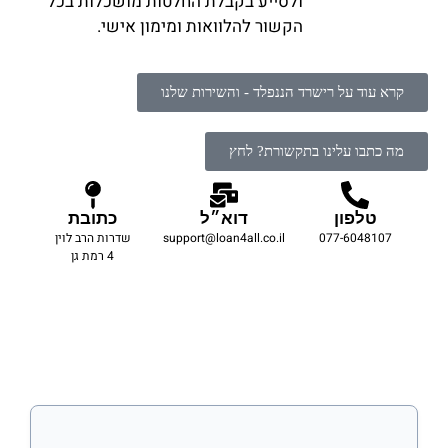
ולסייע בקבלת החלטות מושכלות בכל
הקשור להלוואות ומימון אישי.
קרא עוד על רישרד הננפלד - והשירות שלנו
מה כתבו עלינו בתקשורת? לחץ
טלפון
דוא״ל
כתובת
077-6048107
support@loan4all.co.il
שדרות הרב לוין
4 רמת גן