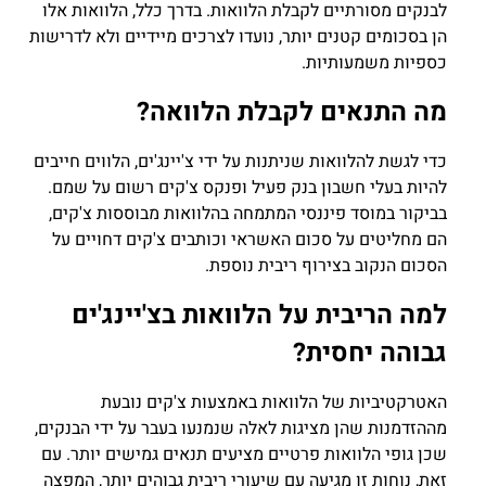
לבנקים מסורתיים לקבלת הלוואות. בדרך כלל, הלוואות אלו
הן בסכומים קטנים יותר, נועדו לצרכים מיידיים ולא לדרישות
כספיות משמעותיות.
מה התנאים לקבלת הלוואה?
כדי לגשת להלוואות שניתנות על ידי צ'יינג'ים, הלווים חייבים
להיות בעלי חשבון בנק פעיל ופנקס צ'קים רשום על שמם.
בביקור במוסד פיננסי המתמחה בהלוואות מבוססות צ'קים,
הם מחליטים על סכום האשראי וכותבים צ'קים דחויים על
הסכום הנקוב בצירוף ריבית נוספת.
למה הריבית על הלוואות בצ'יינג'ים
גבוהה יחסית?
האטרקטיביות של הלוואות באמצעות צ'קים נובעת
מההזדמנות שהן מציגות לאלה שנמנעו בעבר על ידי הבנקים,
שכן גופי הלוואות פרטיים מציעים תנאים גמישים יותר. עם
זאת, נוחות זו מגיעה עם שיעורי ריבית גבוהים יותר, המפצה