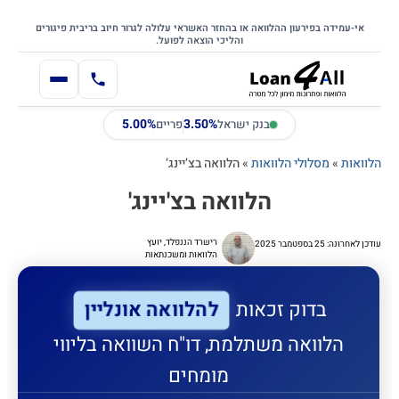
דילוג
דלג לתוכן הראשי
לתוכן
אי-עמידה בפירעון ההלוואה או בהחזר האשראי עלולה לגרור חיוב בריבית פיגורים
והליכי הוצאה לפועל.
5.00%
3.50%
בנק ישראל
פריים
הלוואות
»
מסלולי הלוואות
»
הלוואה בצ’יינג’
הלוואה בצ'יינג'
רישרד הננפלד, יועץ
עודכן לאחרונה: 25 בספטמבר 2025
הלוואות ומשכנתאות
להלוואה אונליין
בדוק זכאות
הלוואה משתלמת, דו"ח השוואה בליווי
מומחים