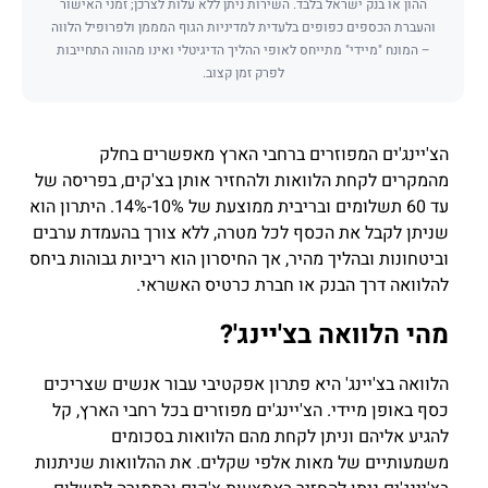
ההון או בנק ישראל בלבד. השירות ניתן ללא עלות לצרכן; זמני האישור
והעברת הכספים כפופים בלעדית למדיניות הגוף המממן ולפרופיל הלווה
– המונח "מיידי" מתייחס לאופי ההליך הדיגיטלי ואינו מהווה התחייבות
לפרק זמן קצוב.
הצ'יינג'ים המפוזרים ברחבי הארץ מאפשרים בחלק
מהמקרים לקחת הלוואות ולהחזיר אותן בצ'קים, בפריסה של
עד 60 תשלומים ובריבית ממוצעת של 10%-14%. היתרון הוא
שניתן לקבל את הכסף לכל מטרה, ללא צורך בהעמדת ערבים
וביטחונות ובהליך מהיר, אך החיסרון הוא ריביות גבוהות ביחס
להלוואה דרך הבנק או חברת כרטיס האשראי.
מהי הלוואה בצ'יינג'?
הלוואה בצ'יינג' היא פתרון אפקטיבי עבור אנשים שצריכים
כסף באופן מיידי. הצ'יינג'ים מפוזרים בכל רחבי הארץ, קל
להגיע אליהם וניתן לקחת מהם הלוואות בסכומים
משמעותיים של מאות אלפי שקלים. את ההלוואות שניתנות