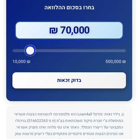
בחרו בסכום ההלוואה
70,000 ₪
10,000 ₪
500,000 ₪
בדוק זכאות
⚠️ גילוי נאות: פורטל Loan4all הוא פלטפורמה להשוואת הצעות אשראי
המופעלת ע"י חברת מיקוד משכנתאות בע"מ (ח.פ 516622263) בניהולו
המקצועי של רישרד הננפלד. האתר אינו גוף מלווה ואינו מעניק אשראי.
אנו מציגים הצעות מגופים פיננסיים מפוקחים בעלי רישיון מרשות שוק