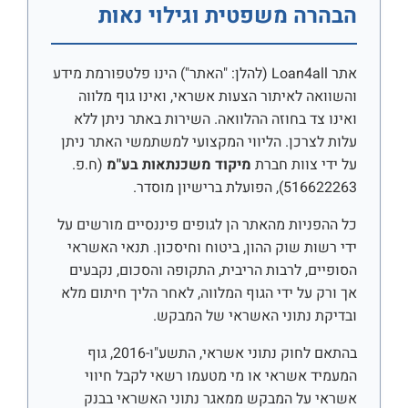
הבהרה משפטית וגילוי נאות
אתר Loan4all (להלן: "האתר") הינו פלטפורמת מידע
והשוואה לאיתור הצעות אשראי, ואינו גוף מלווה
ואינו צד בחוזה ההלוואה. השירות באתר ניתן ללא
עלות לצרכן. הליווי המקצועי למשתמשי האתר ניתן
על ידי צוות חברת
מיקוד משכנתאות בע"מ
(ח.פ.
516622263), הפועלת ברישיון מוסדר.
כל ההפניות מהאתר הן לגופים פיננסיים מורשים על
ידי רשות שוק ההון, ביטוח וחיסכון. תנאי האשראי
הסופיים, לרבות הריבית, התקופה והסכום, נקבעים
אך ורק על ידי הגוף המלווה, לאחר הליך חיתום מלא
ובדיקת נתוני האשראי של המבקש.
בהתאם לחוק נתוני אשראי, התשע"ו-2016, גוף
המעמיד אשראי או מי מטעמו רשאי לקבל חיווי
אשראי על המבקש ממאגר נתוני האשראי בבנק