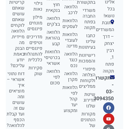
אלינו
בתקשורת
קריטיות
גילוי
חוץ
הלוואה
שאתם
בכל
נאות
משרדי
בנקאית
לרכב
עושים
נושא!
החברה
מילון
הלוואה
שאתם
הלוואות
בפתח
כתובת
מונחים
בצ’קים
לוקחים
לעסקים
תקווה
פיננסים
המשרדים
הלוואה
הלוואה
הלוואות
כתבו
– דרך
מדריכים
מיידית.
בהוראת
לעובדי
עלינו
וטיפים
מה
יצחק
קבע
מדינה
בעיתונות
פיננסיים
הבנק
רבין
הלוואות
הלוואה
להתנהלות
באמת
רישיונות
1,
בכרטיסי
כנגד
כלכלית
יודע
והסמכות
אשראי
פתח
נכס
עליכם?
סקירות
סיפורי
תקווה
הלוואה
הלוואה
שוק
דוח נתוני
הצלחה
לפי
התקשרו
מקרן
אשראי –
ולקוחות
סכום
-
איך
ממליצים
הלוואות
מוציאים
03-
לפי
שיטת
ומה
3094350
קהל
הדירוג
עושים
יעד
שלנו
עם זה
ומקצוע
מקורות
ועד קבלת
הנתונים
הכסף
של
להלוואה?