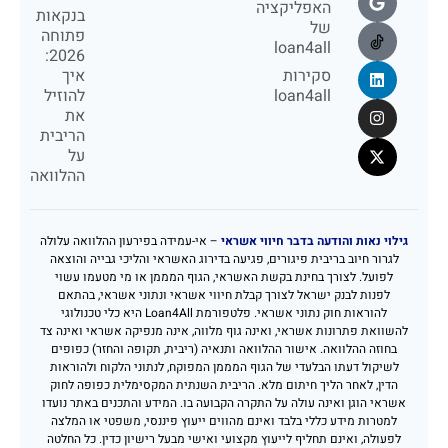
האפליקציה
בנקאות
של
פתוחה
loan4all
2026:
סקירות
איך
loan4all
להוזיל
את
הריבית
על
ההלוואה
גילוי נאות והודעה בדבר חיווי אשראי
– אי-עמידה בפירעון ההלוואה עלולה
לגרור חיוב בריבית פיגורים, פגיעה בדירוג האשראי והליכי גבייה והוצאה
לפועל. לצורך בחינת בקשת האשראי, הגוף המממן או מי מטעמו עשוי
לפנות לבנק ישראל לצורך קבלת חיווי אשראי ונתוני אשראי, בהתאם
להוראות חוק נתוני אשראי. פלטפורמת Loan4All היא כלי טכנולוגי
להשוואת פתרונות אשראי, ואינה גוף מלווה, אינה מנפיקה אשראי ואינה צד
בחוזה ההלוואה. אישור ההלוואה ותנאיה (ריבית, תקופה והחזר) כפופים
לשיקול דעתו הבלעדי של הגוף המממן המפוקח, לנתוני הלקוח ולהוראות
הדין, לאחר הליך חיתום מלא. הריבית השנתית המקסימלית כפופה לחוק
אשראי הוגן ואינה עולה על התקרה הקבועה בו. המידע והתכנים באתר נועדו
למטרות מידע כללי בלבד ואינם מהווים ייעוץ פיננסי, משפטי או המלצה
לפעולה, ואינם תחליף לייעוץ מקצועי ואישי מבעל רישיון כדין. כל החלטה