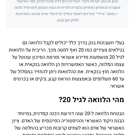
ההון או בנק ישראל בלבד. השירות ניתן ללא עלות לצרכן; זמני האישור
והעברת הכספים כפופים בלעדית למדיניות הגוף המממן ולפרופיל הלווה
– המונח "מיידי" מתייחס לאופי ההליך הדיגיטלי ואינו מהווה התחייבות
לפרק זמן קצוב.
בעלי חשבונות בנק בדרך כלל יכולים לקבל הלוואה גם
בגילאים צעירים כמו 20 ואף למטה מכך. הריבית על הלוואות
לגיל 20 מושפעות מדירוג אשראי ומרמת הסיכון שנוטל על
עצמו המלווה, כאשר האפשרויות הן הלוואה בנקאית או
הלוואה חוץ בנקאית. את ההלוואות ניתן להחזיר במסלול של
עד 60 תשלומים ובאמצעות הוראת קבע, צ'קים או בכרטיס
אשראי.
מהי הלוואה לגיל 20?
הבטחת הלוואה ל-20 שנה דורשת הכנה קפדנית, במיוחד
הבנת ניקוד האשראי וההיסטוריה הפיננסית של האדם. ציון
האשראי של אדם הוא לעתים קרובות מכריע בהחלטה של