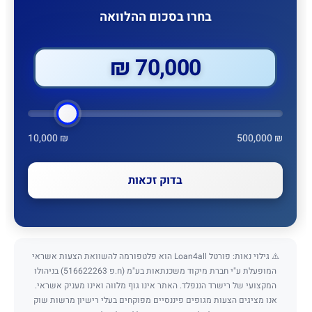
בחרו בסכום ההלוואה
70,000 ₪
10,000 ₪
500,000 ₪
בדוק זכאות
⚠️ גילוי נאות: פורטל Loan4all הוא פלטפורמה להשוואת הצעות אשראי
המופעלת ע"י חברת מיקוד משכנתאות בע"מ (ח.פ 516622263) בניהולו
המקצועי של רישרד הננפלד. האתר אינו גוף מלווה ואינו מעניק אשראי.
אנו מציגים הצעות מגופים פיננסיים מפוקחים בעלי רישיון מרשות שוק