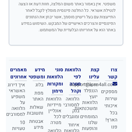
משפטי. אין באמור באתר משום המלצה, חוות דעת או הצעה
לנטילת אשראי. כל החלטה פיננסית מומלץ לקבל לאחר
התייעצות עם בעל רישיון מוסמך, אשר יבחן את הנתונים
הפיננסיים והצרכים האישיים של המבקש. השימוש במידע
באתר הוא על אחריותו הבלעדית של המשתמש.
צרו
קצת
הלוואות
סוגי
מידע
מאמרים
קשר
עלינו
לפי
הלוואות
ומשפטי
אחרונים
מטרה
ומקורות
support@loan4all.co.il
רישרד
בלוג
איך דירוג
הננפלד
האשראי
וקהל
מימון
מספקים
מפת
יועץ
משפיע
שירות
הלוואה
הלוואות
האתר
הלוואות
על
למסורבי
מיידיות
איכותי
שאלות
ומשכנתאות
הלוואה
בנק
אונליין
בכל
ותשובות
למסורבים
המומחים
ומוגבלים
לכל
הארץ!
אבטחת
שלנו
מטרה
10
איחוד
פנו
מידע
והופעות
טעויות
הלוואות
הלוואה