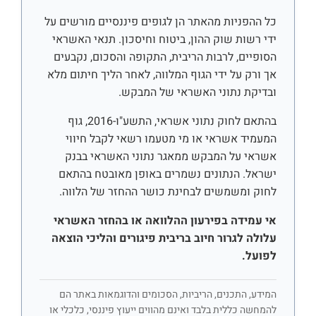
כל ההפניות מהאתר הן לגופים פיננסיים מורשים על
ידי רשות שוק ההון, ביטוח וחיסכון. תנאי האשראי
הסופיים, לרבות הריבית, התקופה והסכום, נקבעים
אך ורק על ידי הגוף המלווה, לאחר הליך חיתום מלא
ובדיקת נתוני האשראי של המבקש.
בהתאם לחוק נתוני אשראי, התשע"ו-2016, גוף
המעמיד אשראי או מי מטעמו רשאי לקבל חיווי
אשראי על המבקש ממאגר נתוני האשראי בבנק
ישראל. הנתונים נשמרים באופן מאובטח בהתאם
לחוק ומשמשים לבחינת כושר ההחזר של הלווה.
אי עמידה בפירעון ההלוואה או בהחזר האשראי
עלולה לגרור חיוב בריבית פיגורים והליכי הוצאה
לפועל.
המידע, התכנים, הריביות, הסכומים והדוגמאות באתר הם
להמחשה כללית בלבד ואינם מהווים ייעוץ פיננסי, כלכלי או