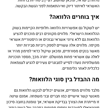
מלווה בישראל, ומכאן שחשוב לעיין ביסודיות בדוחות
האשראי לאיתור דיוק ואי-התאמות לפני הגשת הבקשה.
איך בוחרים הלוואה?
יש לשקול גם אפשרויות הלוואה חלופיות הקיימות בשוק
ההלוואות הישראלי. מלווים מקוונים רבים מוכנים להציע
הלוואות גם ללא ציוני אשראי גבוהים או היסטוריית אשראי
מקיפה. מלווים אלה עשויים לספק ריביות סבירות יותר
מאשר בנקים מסורתיים, ומכאן שיקול כדאי למימון מהיר או
לאלה עם אשראי פחות ממושלם. יתרה מכך, מספר תוכניות
ממשלתיות נועדו לסייע למבוגרים צעירים להגיע לעצמאות
כלכלית לאחר הלימודים.
מה ההבדל בין סוגי הלוואות?
מלבד מלווים מוסדיים, אנשים יכולים לבקש הלוואות גם
מאנשי קשר אישיים כמו חברים ובני משפחה. אמנם שיטה
זו מייתרת את הצורך בבדיקת אשראי, אך טומנת בחובה סיכון
פוטנציאלי למערכות יחסים מתוחות במקרה של קשיי החזר.