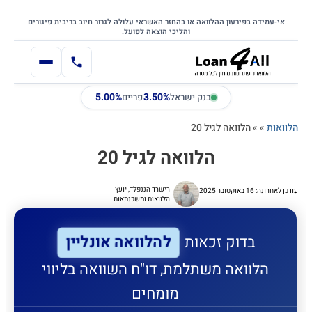
דילוג
דלג לתוכן הראשי
לתוכן
אי-עמידה בפירעון ההלוואה או בהחזר האשראי עלולה לגרור חיוב בריבית פיגורים
והליכי הוצאה לפועל.
5.00%
3.50%
בנק ישראל
פריים
הלוואות
»
»
הלוואה לגיל 20
הלוואה לגיל 20
רישרד הננפלד, יועץ
עודכן לאחרונה: 16 באוקטובר 2025
הלוואות ומשכנתאות
להלוואה אונליין
בדוק זכאות
הלוואה משתלמת, דו"ח השוואה בליווי
מומחים