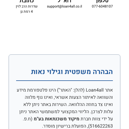
טלפון
דוא״ל
כתובת
077-6048107
support@loan4all.co.il
שדרות הרב לוין
4 רמת גן
הבהרה משפטית וגילוי נאות
אתר Loan4all (להלן: "האתר") הינו פלטפורמת מידע
והשוואה לאיתור הצעות אשראי, ואינו גוף מלווה
ואינו צד בחוזה ההלוואה. השירות באתר ניתן ללא
עלות לצרכן. הליווי המקצועי למשתמשי האתר ניתן
על ידי צוות חברת
מיקוד משכנתאות בע"מ
(ח.פ.
516622263), הפועלת ברישיון מוסדר.