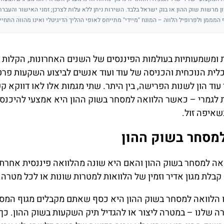
ן מרשות שוק ההון או בנק ישראל בלבד. השירות ניתן ללא עלות לצרכן; זמני האישור והעבר
 המממן ולפרופיל הלווה – המונח "מיידי" מתייחס לאופי ההליך הדיגיטלי ואינו מהווה התחיי
ות ומשמעותיות בעולמות הפיננסים של השנים האחרונות, הקלות
לית הנוכחית והכניסה של עוד ועוד אנשים לביצוע השקעות פרטי
וד הון לשנות הפרישה, בין היתר. שתי מגמות אלו לאו דווקא ק
ת לגמרי – כאשר הלוואה למסחר בשוק ההון היא אמצעי להיכנס 
שאיפה זול.
מסחר בשוק ההון
ואה למסחר בשוק ההון והאם היא שונה מהלוואה פיננסית אחרת
בלת מגון אדיר וזמין של הלוואות למטרות שונות או לכל מטרה.
 הלוואה למסחר בשוק ההון היא כסף שאתם מקבלים מגוף המספ
ה שלנו – במטרה ליצור או להגדיל תיק השקעות בשוק ההון. כך