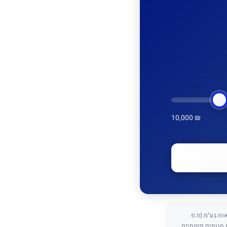
10,000 ₪
כנתאות בע"מ (ח.פ
ת מגופים פיננסיים