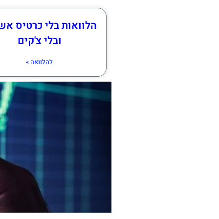
הלוואות בלי כרטיס אש
ובלי צ'קים
להלוואה »