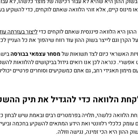
שוק ההון היא שהיא לא עבור רכישה של מוצר כלשהו, לא עבור 
או מינוס קיים, אלא זוהי הלוואה שאתם לוקחים, כדי להשקיע ב
 ההון היא הלוואה פיננסית שאתם לוקחים כדי
ליצור בעזרתה עוד
ל הקרן וגם לייצר בשוק ההון עוד רווח שיהפוך את כל העניין ל
יות האשראי כיום לצד תשואות של
מסחר עצמאי בבורסה
בישר
אפשרי. כנראה לכן אנו רואים גידול בביקושים להלוואות להשקע
עם מימון תאגידי רחב, גם אתם כמשקיעים וסוחרים פרטיים יכולי
קחת הלוואה כדי להגדיל את תיק ההשק
 הלוואה כלשהי, תלויה בפרמטרים רבים ובאמת שיש לבחון כל
 עומק כלכלי רלוונטי ואת הידע המתאים להשקיע בחכמה וביעילו
ההון היא הכי זמינה, נגישה וזולה.