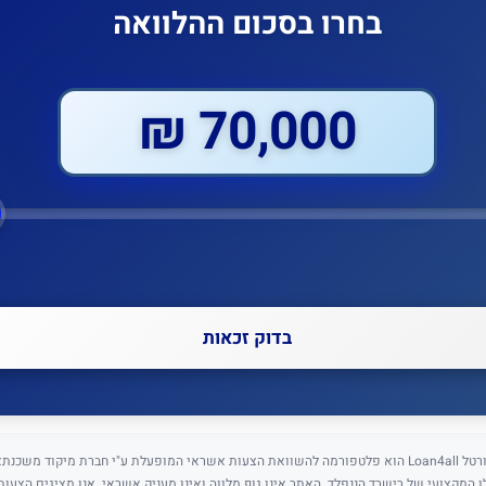
בחרו בסכום ההלוואה
70,000 ₪
בדוק זכאות
⚠️ גילוי נאות: פורטל Loan4all הוא פלטפורמה להשוואת הצעות אשראי המופעלת ע"י חברת מיקוד מש
5) בניהולו המקצועי של רישרד הננפלד. האתר אינו גוף מלווה ואינו מעניק אשראי. אנו מציגים הצעו