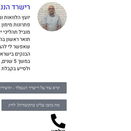
רישרד הננפ
פתרונות מימון 
מוביל תהליכי י
שאפשר לי להבטי
הבנקים בישראל
במשך 5 
ולסייע בקבלת 
קרא עוד על רישרד הננפלד - והשירו
מה כתבו עלינו בתקשורת? לחץ