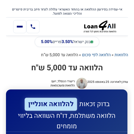
דילוג
דלג לתוכן הראשי
לתוכן
אי-עמידה בפירעון ההלוואה או בהחזר האשראי עלולה לגרור חיוב בריבית פיגורים
והליכי הוצאה לפועל.
5.00%
3.50%
בנק ישראל
פריים
הלוואות
»
הלוואה לפי סכום
»
הלוואה עד 5,000 ש”ח
הלוואה עד 5,000 ש"ח
רישרד הננפלד, יועץ
עודכן לאחרונה: 25 באוגוסט 2025
הלוואות ומשכנתאות
להלוואה אונליין
בדוק זכאות
הלוואה משתלמת, דו"ח השוואה בליווי
מומחים