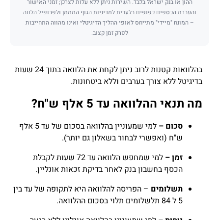
ההון או בנק ישראל בלבד. השירות ניתן ללא עלות לצרכן; זמני האישור
והעברת הכספים כפופים בלעדית למדיניות הגוף המממן ולפרופיל הלווה
– המונח "מיידי" מתייחס לאופי ההליך הדיגיטלי ואינו מהווה התחייבות
לפרק זמן קצוב.
בהלוואות קטנות לרוב ניתן לקחת את הלוואה בתוך 24 שעות
בדיגיטל ללא צורך בערבים וללא ביטחונות.
מה תנאי ההלוואה עד 5 אלף ש"ח?
סכום –
למי שמעוניין בהלוואה בסכום של עד 5 אלף
ש"ח (ואפשרי לבחור בשאלון גם יותר).
זמן –
למי שמחפש הלוואה עד 72 שעות לקבלת
הכסף בחשבון בנק לאחר בדיקת זכאות אונליין.
תשלומים
– הפריסה להלוואה היא לתקופה של עד בין
5 ל 84 תלשלומים תלוי בסכום ההלוואה.