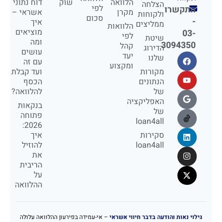
הלוואה
שוק
דוח נתוני
הצלחה
לפי
התקשרו
מקרן
אשראי –
ולקוחות
סכום
-
איך
ממליצים
הלוואות
מוציאים
03-
לפי
שיטת
ומה
3094350
קהל
הדירוג
עושים
יעד
שלנו
עם זה
ומקצוע
מקורות
ועד קבלת
הנתונים
הכסף
של
להלוואה?
האפליקציה
בנקאות
של
פתוחה
loan4all
2026:
סקירות
איך
loan4all
להוזיל
את
הריבית
על
ההלוואה
גילוי נאות והודעה בדבר חיווי אשראי
– אי-עמידה בפירעון ההלוואה עלולה