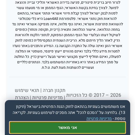
לגרור חיוב בריבית פיגורים, פגיעה בדירוג האשראי והליכי גבייה והוצאה
לפועל. לצורך בחינת בקשת האשראי, הגוף המממן או מי מטעמו עשוי
לפנות לבנק ישראל לצורך קבלת חיווי אשראי ונתוני אשראי, בהתאם
להוראות חוק נתוני אשראי. פלטפורמת Loan4All היא כלי טכנולוגי
להשוואת פתרונות אשראי, ואינה גוף מלווה, אינה מנפיקה אשראי ואינה צד
בחוזה ההלוואה. אישור ההלוואה ותנאיה (ריבית, תקופה והחזר) כפופים
לשיקול דעתו הבלעדי של הגוף המממן המפוקח, לנתוני הלקוח ולהוראות
הדין, לאחר הליך חיתום מלא. הריבית השנתית המקסימלית כפופה לחוק
אשראי הוגן ואינה עולה על התקרה הקבועה בו. המידע והתכנים באתר נועדו
למטרות מידע כללי בלבד ואינם מהווים ייעוץ פיננסי, משפטי או המלצה
לפעולה, ואינם תחליף לייעוץ מקצועי ואישי מבעל רישיון כדין. כל החלטה
על סמך המידע באתר היא באחריות המשתמש בלבד. הנתונים כלליים
ועשויים להשתנות מעת לעת. ט.ל.ח.
תקנון חברה
|
תנאי שימוש
2026 – 2017 © כל הזכויות
|
מדיניות פרטיות
|
הצהרת
שמורות לפורטל הלוואות
נגישות
אנו משתמשים בעוגיות בהתאם לחוק הגנת הפרטיות בישראל (תיקון
loan4all
13). בלחיצה על "הסכם להכל" אתה מסכים לשימוש בעוגיות. לקריאה
נוספת -
מדיניות פרטיות
אני מאשר