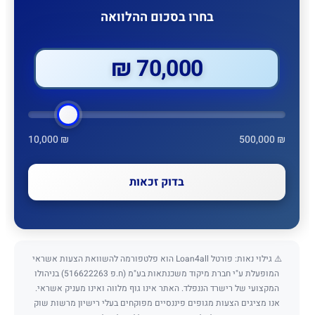
בחרו בסכום ההלוואה
70,000 ₪
10,000 ₪
500,000 ₪
בדוק זכאות
⚠️ גילוי נאות: פורטל Loan4all הוא פלטפורמה להשוואת הצעות אשראי
המופעלת ע"י חברת מיקוד משכנתאות בע"מ (ח.פ 516622263) בניהולו
המקצועי של רישרד הננפלד. האתר אינו גוף מלווה ואינו מעניק אשראי.
אנו מציגים הצעות מגופים פיננסיים מפוקחים בעלי רישיון מרשות שוק