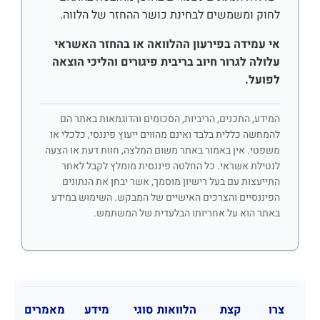
לחוק ומשמשים לבחינת כושר ההחזר של הלווה.
אי עמידה בפירעון ההלוואה או בהחזר האשראי
עלולה לגרור חיוב בריבית פיגורים והליכי הוצאה
לפועל.
המידע, התכנים, הריביות, הסכומים והדוגמאות באתר הם
להמחשה כללית בלבד ואינם מהווים ייעוץ פיננסי, כלכלי או
משפטי. אין באמור באתר משום המלצה, חוות דעת או הצעה
לנטילת אשראי. כל החלטה פיננסית מומלץ לקבל לאחר
התייעצות עם בעל רישיון מוסמך, אשר יבחן את הנתונים
הפיננסיים והצרכים האישיים של המבקש. השימוש במידע
באתר הוא על אחריותו הבלעדית של המשתמש.
צרו
קצת
הלוואות
סוגי
מידע
מאמרים