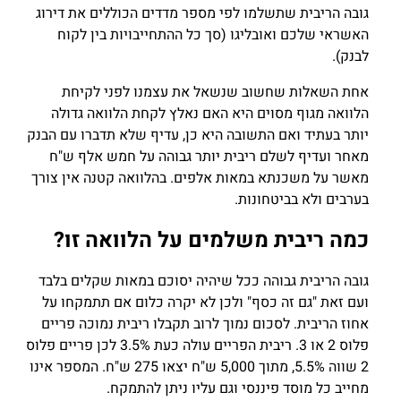
גובה הריבית שתשלמו לפי מספר מדדים הכוללים את דירוג
האשראי שלכם ואובליגו (סך כל ההתחייבויות בין לקוח
לבנק).
אחת השאלות שחשוב שנשאל את עצמנו לפני לקיחת
הלוואה מגוף מסוים היא האם נאלץ לקחת הלוואה גדולה
יותר בעתיד ואם התשובה היא כן, עדיף שלא תדברו עם הבנק
מאחר ועדיף לשלם ריבית יותר גבוהה על חמש אלף ש"ח
מאשר על משכנתא במאות אלפים. בהלוואה קטנה אין צורך
בערבים ולא בביטחונות.
כמה ריבית משלמים על הלוואה זו?
גובה הריבית גבוהה ככל שיהיה יסוכם במאות שקלים בלבד
ועם זאת "גם זה כסף" ולכן לא יקרה כלום אם תתמקחו על
אחוז הריבית. לסכום נמוך לרוב תקבלו ריבית נמוכה פריים
פלוס 2 או 3. ריבית הפריים עולה כעת 3.5% לכן פריים פלוס
2 שווה 5.5%, מתוך 5,000 ש"ח יצאו 275 ש"ח. המספר אינו
מחייב כל מוסד פיננסי וגם עליו ניתן להתמקח.