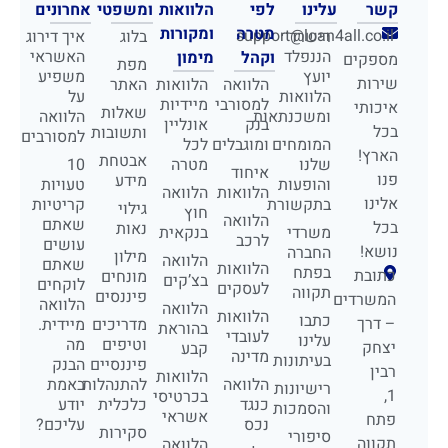
קשר
עלינו
לפי
הלוואות
ומשפטי
אחרונים
מטרה
ומקורות
support@loan4all.co.il
רישרד
בלוג
איך דירוג
הננפלד
האשראי
וקהל
מימון
מספקים
מפת
יועץ
משפיע
שירות
הלוואה
הלוואות
האתר
הלוואות
על
למסורבי
מיידיות
איכותי
שאלות
ומשכנתאות
הלוואה
בנק
אונליין
בכל
ותשובות
למסורבים
המומחים
ומוגבלים
לכל
הארץ!
אבטחת
שלנו
מטרה
10
איחוד
פנו
מידע
והופעות
טעויות
הלוואות
הלוואה
אלינו
בתקשורת
קריטיות
גילוי
חוץ
הלוואה
שאתם
בכל
נאות
משרדי
בנקאית
לרכב
עושים
נושא!
החברה
מילון
הלוואה
שאתם
הלוואות
בפתח
כתובת
מונחים
בצ’קים
לוקחים
לעסקים
תקווה
פיננסים
המשרדים
הלוואה
הלוואה
הלוואות
כתבו
– דרך
מדריכים
מיידית.
בהוראת
לעובדי
עלינו
וטיפים
מה
יצחק
קבע
מדינה
בעיתונות
פיננסיים
הבנק
רבין
הלוואות
הלוואה
להתנהלות
באמת
רישיונות
1,
בכרטיסי
כנגד
כלכלית
יודע
והסמכות
אשראי
פתח
נכס
עליכם?
סקירות
סיפורי
תקווה
הלוואה