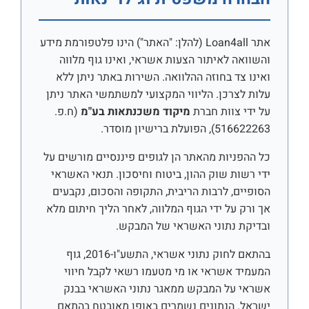
אתר Loan4all (להלן: "האתר") הינו פלטפורמת מידע
והשוואה לאיתור הצעות אשראי, ואינו גוף מלווה
ואינו צד בחוזה ההלוואה. השירות באתר ניתן ללא
עלות לצרכן. הליווי המקצועי למשתמשי האתר ניתן
על ידי צוות חברת
מיקוד משכנתאות בע"מ
(ח.פ.
516622263), הפועלת ברישיון מוסדר.
כל ההפניות מהאתר הן לגופים פיננסיים מורשים על
ידי רשות שוק ההון, ביטוח וחיסכון. תנאי האשראי
הסופיים, לרבות הריבית, התקופה והסכום, נקבעים
אך ורק על ידי הגוף המלווה, לאחר הליך חיתום מלא
ובדיקת נתוני האשראי של המבקש.
בהתאם לחוק נתוני אשראי, התשע"ו-2016, גוף
המעמיד אשראי או מי מטעמו רשאי לקבל חיווי
אשראי על המבקש ממאגר נתוני האשראי בבנק
ישראל. הנתונים נשמרים באופן מאובטח בהתאם