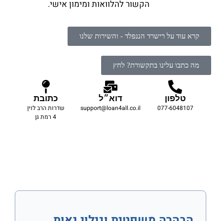
הקשור להלוואות ומימון אישי.
קרא עוד על רישרד הננפלד - והשירות שלנו
מה כתבו עלינו בתקשורת? לחץ
טלפון
דוא״ל
כתובת
077-6048107
support@loan4all.co.il
שדרות הרב לוין
4 רמת גן
הבהרה משפטית וגילוי נאות