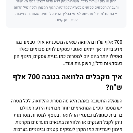
ההון או בנק ישראל בלבד. השירות ניתן ללא עלות לצרכן; זמני האישור
והעברת הכספים כפופים בלעדית למדיניות הגוף המממן ולפרופיל הלווה
– המונח "מיידי" מתייחס לאופי ההליך הדיגיטלי ואינו מהווה התחייבות
לפרק זמן קצוב.
700 אלף ש"ח בהלוואה שאינה משכנתא אולי נשמע כמו
מדע בדיוני אך יזמים ואנשי עסקים לווים סכומים כאלו
ואפילו יותר ביום יום למטרות כמו בניית עסקים, מינוף הון
בעסקאות נדל"ן, השקעות ועוד..
איך מקבלים הלוואה בגובה 700 אלף
ש"ח?
השאלה החשובה באמת היא מה מטרת ההלוואה. לכל מטרה
יש מספר גופים המתאימים יותר מבחינת הידע המגולם
בריבית שנשלם ובתנאי ההלוואה. בנוסף למטרות מסוימות
ניתן לקבל מענקים או הלוואות בתנאים מועדפים מקרנות
מימון ייעודיות כמו הקרן לעסקים קטנים ובינוניים בערבות