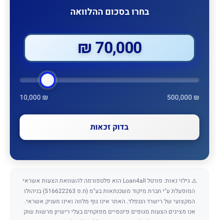
בחרו בסכום ההלוואה
70,000 ₪
10,000 ₪
500,000 ₪
בדוק זכאות
⚠️ גילוי נאות: פורטל Loan4all הוא פלטפורמה להשוואת הצעות אשראי
המופעלת ע"י חברת מיקוד משכנתאות בע"מ (ח.פ 516622263) בניהולו
המקצועי של רישרד הננפלד. האתר אינו גוף מלווה ואינו מעניק אשראי.
אנו מציגים הצעות מגופים פיננסיים מפוקחים בעלי רישיון מרשות שוק