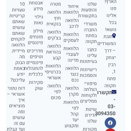
הארץ!
אבטחת
שלנו
מטרה
10
איחוד
פנו
מידע
והופעות
טעויות
הלוואות
הלוואה
אלינו
בתקשורת
קריטיות
גילוי
חוץ
הלוואה
שאתם
בכל
נאות
משרדי
בנקאית
לרכב
עושים
נושא!
החברה
מילון
הלוואה
שאתם
הלוואות
בפתח
כתובת
מונחים
בצ’קים
לוקחים
לעסקים
תקווה
פיננסים
המשרדים
הלוואה
הלוואה
הלוואות
כתבו
– דרך
מדריכים
מיידית.
בהוראת
לעובדי
עלינו
וטיפים
מה
יצחק
קבע
מדינה
בעיתונות
פיננסיים
הבנק
רבין
הלוואות
הלוואה
להתנהלות
באמת
רישיונות
1,
בכרטיסי
כנגד
כלכלית
יודע
והסמכות
אשראי
פתח
נכס
עליכם?
סקירות
סיפורי
תקווה
הלוואה
הלוואה
שוק
דוח נתוני
הצלחה
לפי
התקשרו
מקרן
אשראי –
ולקוחות
סכום
-
איך
ממליצים
הלוואות
מוציאים
03-
לפי
שיטת
ומה
3094350
קהל
הדירוג
עושים
יעד
שלנו
עם זה
ומקצוע
מקורות
ועד קבלת