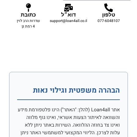
טלפון
דוא״ל
כתובת
077-6048107
support@loan4all.co.il
שדרות הרב לוין
4 רמת גן
הבהרה משפטית וגילוי נאות
אתר Loan4all (להלן: "האתר") הינו פלטפורמת מידע
והשוואה לאיתור הצעות אשראי, ואינו גוף מלווה
ואינו צד בחוזה ההלוואה. השירות באתר ניתן ללא
עלות לצרכן. הליווי המקצועי למשתמשי האתר ניתן