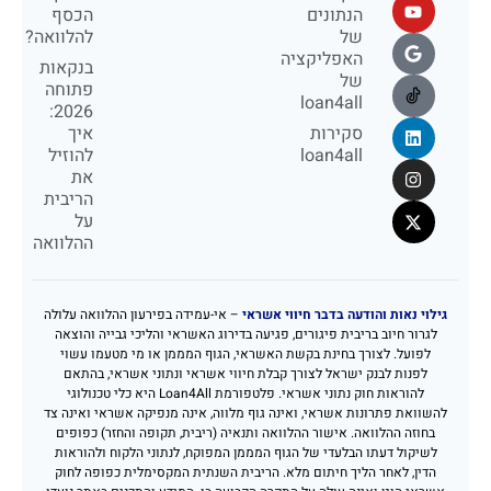
הנתונים
הכסף
של
להלוואה?
האפליקציה
בנקאות
של
פתוחה
loan4all
2026:
סקירות
איך
loan4all
להוזיל
את
הריבית
על
ההלוואה
גילוי נאות והודעה בדבר חיווי אשראי
– אי-עמידה בפירעון ההלוואה עלולה
לגרור חיוב בריבית פיגורים, פגיעה בדירוג האשראי והליכי גבייה והוצאה
לפועל. לצורך בחינת בקשת האשראי, הגוף המממן או מי מטעמו עשוי
לפנות לבנק ישראל לצורך קבלת חיווי אשראי ונתוני אשראי, בהתאם
להוראות חוק נתוני אשראי. פלטפורמת Loan4All היא כלי טכנולוגי
להשוואת פתרונות אשראי, ואינה גוף מלווה, אינה מנפיקה אשראי ואינה צד
בחוזה ההלוואה. אישור ההלוואה ותנאיה (ריבית, תקופה והחזר) כפופים
לשיקול דעתו הבלעדי של הגוף המממן המפוקח, לנתוני הלקוח ולהוראות
הדין, לאחר הליך חיתום מלא. הריבית השנתית המקסימלית כפופה לחוק