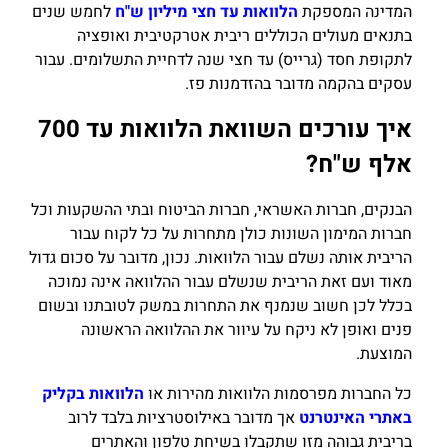
המדינה המספקת
הלוואות עד חצי מיליון ש"ח
לחמש שנים
בתנאים מעולים הכוללים ריבית אטרקטיבית ואופציה
לתקופת חסד (גרייס) עד חצי שנה לדחיית התשלומים. עבור
עסקים בהקמה מדובר בהזדמנות פז.
איך עורכים השוואת הלוואות עד 700
אלף ש"ח?
הבנקים, חברות האשראי, חברות הביטוח ובתי ההשקעות וכל
חברות המימון השונות כולן מתחרות על כל לקוח עבור
הריבית אותה נשלם עבור הלוואות. נכון, מדובר על סכום גדול
מאוד ועם זאת הריבית שנשלם עבור ההלוואה אינה נמוכה
בכלל לכן חשוב שנמנף את התחרות במשק לטובתנו ובשום
פנים ואופן לא ניקח על עיוור את ההלוואה הראשונה
המוצעת.
כל החברות מפרסמות הלוואות מהירות או
הלוואות בקליק
באתרי האינטרנט
אך מדובר באילוסטרציות בלבד לרוב
בריבית גבוהה מזו שתקבלו בשיחת טלפון והאתרים