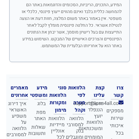
המידע, התכנים, הריביות, הסכומים והדוגמאות באתר הם
להמחשה כללית בלבד ואינם מהווים ייעוץ פיננסי, כלכלי או
משפטי. אין באמור באתר משום המלצה, חוות דעת או הצעה
לנטילת אשראי. כל החלטה פיננסית מומלץ לקבל לאחר
התייעצות עם בעל רישיון מוסמך, אשר יבחן את הנתונים
הפיננסיים והצרכים האישיים של המבקש. השימוש במידע
באתר הוא על אחריותו הבלעדית של המשתמש.
צרו
קצת
הלוואות
סוגי
מידע
מאמרים
קשר
עלינו
לפי
הלוואות
ומשפטי
אחרונים
מטרה
ומקורות
support@loan4all.co.il
רישרד
בלוג
איך דירוג
הננפלד
האשראי
וקהל
מימון
מספקים
מפת
יועץ
משפיע
שירות
הלוואה
הלוואות
האתר
הלוואות
על
למסורבי
מיידיות
איכותי
שאלות
ומשכנתאות
הלוואה
בנק
אונליין
בכל
ותשובות
למסורבים
המומחים
ומוגבלים
לכל