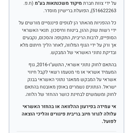
על ידי צוות חברת
מיקוד משכנתאות בע"מ
(ח.פ.
516622263), הפועלת ברישיון מוסדר.
כל ההפניות מהאתר הן לגופים פיננסיים מורשים על
ידי רשות שוק ההון, ביטוח וחיסכון. תנאי האשראי
הסופיים, לרבות הריבית, התקופה והסכום, נקבעים
אך ורק על ידי הגוף המלווה, לאחר הליך חיתום מלא
ובדיקת נתוני האשראי של המבקש.
בהתאם לחוק נתוני אשראי, התשע"ו-2016, גוף
המעמיד אשראי או מי מטעמו רשאי לקבל חיווי
אשראי על המבקש ממאגר נתוני האשראי בבנק
ישראל. הנתונים נשמרים באופן מאובטח בהתאם
לחוק ומשמשים לבחינת כושר ההחזר של הלווה.
אי עמידה בפירעון ההלוואה או בהחזר האשראי
עלולה לגרור חיוב בריבית פיגורים והליכי הוצאה
לפועל.