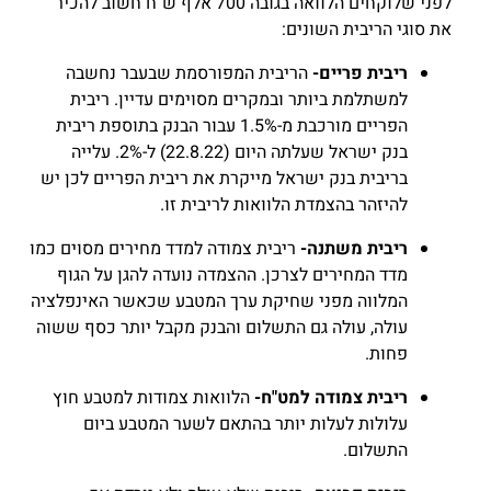
לפני שלוקחים הלוואה בגובה 700 אלף ש"ח חשוב להכיר
את סוגי הריבית השונים:
ריבית פריים-
הריבית המפורסמת שבעבר נחשבה
למשתלמת ביותר ובמקרים מסוימים עדיין.
ריבית
הפריים מורכבת מ-1.5% עבור הבנק בתוספת ריבית
בנק ישראל שעלתה היום (22.8.22) ל-2%.
עלייה
בריבית בנק ישראל מייקרת את ריבית הפריים לכן יש
להיזהר בהצמדת הלוואות לריבית זו.
ריבית משתנה-
ריבית צמודה למדד מחירים מסוים כמו
מדד המחירים לצרכן. ההצמדה נועדה להגן על הגוף
המלווה מפני שחיקת ערך המטבע שכאשר האינפלציה
עולה, עולה גם התשלום והבנק מקבל יותר כסף ששוה
פחות.
ריבית צמודה למט"ח-
הלוואות צמודות למטבע חוץ
עלולות לעלות יותר בהתאם לשער המטבע ביום
התשלום.