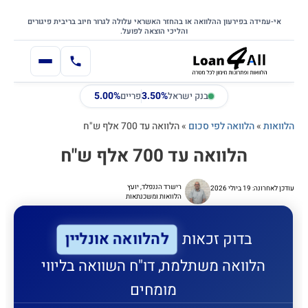
דילוג
דלג לתוכן הראשי
לתוכן
אי-עמידה בפירעון ההלוואה או בהחזר האשראי עלולה לגרור חיוב בריבית פיגורים
והליכי הוצאה לפועל.
5.00%
3.50%
בנק ישראל
פריים
הלוואות
»
הלוואה לפי סכום
»
הלוואה עד 700 אלף ש"ח
הלוואה עד 700 אלף ש"ח
רישרד הננפלד, יועץ
עודכן לאחרונה: 19 ביולי 2026
הלוואות ומשכנתאות
להלוואה אונליין
בדוק זכאות
הלוואה משתלמת, דו"ח השוואה בליווי
מומחים