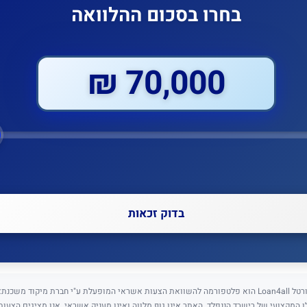
בחרו בסכום ההלוואה
70,000 ₪
בדוק זכאות
⚠️ גילוי נאות: פורטל Loan4all הוא פלטפורמה להשוואת הצעות אשראי המופעלת ע"י חברת מיקוד מש
5) בניהולו המקצועי של רישרד הננפלד. האתר אינו גוף מלווה ואינו מעניק אשראי. אנו מציגים הצעו