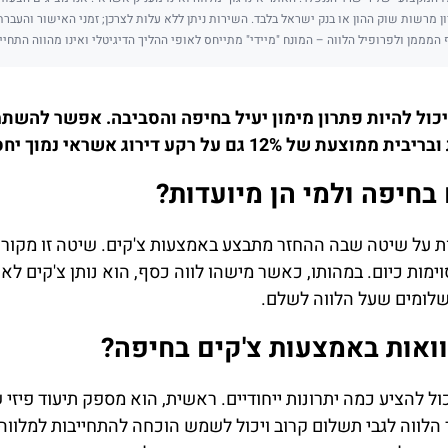
ן מרשות שוק ההון או בנק ישראל בלבד. השירות ניתן ללא עלות לצרכן; זמני האישור והעבר
 המממן ולפרופיל הלווה – המונח "מיידי" מתייחס לאופי ההליך הדיגיטלי ואינו מהווה התחיי
כול להיות פתרון מימון יעיל בחיפה והסביבה. אפשר להשת
1 גם על רקע דירוג אשראי נמוך יחסית
 בחיפה ולמי הן מיועדות?
 על שיטה שבה ההחזר מתבצע באמצעות צ'קים. שיטה זו מקורה 
סוימות כיום. במהותו, כאשר מישהו לווה כסף, הוא נותן צ'קים 
תשלומים שעל הלווה לשלם.
ואות באמצעות צ'קים בחיפה?
ל להציע כמה יתרונות ייחודיים. ראשית, הוא מספק תיעוד פיזי 
הלווה לגבי תשלום קרוב ויכול לשמש הוכחה להתחייבות למלווה.