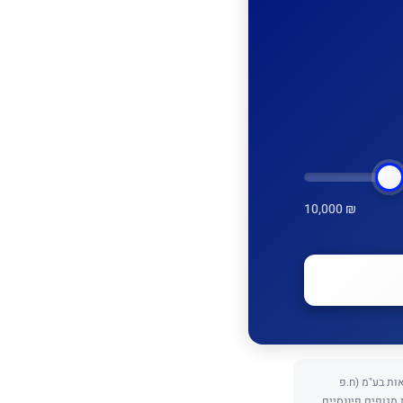
10,000 ₪
כנתאות בע"מ (ח.פ
ת מגופים פיננסיים