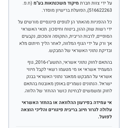
על ידי צוות חברת
מיקוד משכנתאות בע"מ
(ח.פ.
516622263), הפועלת ברישיון מוסדר.
כל ההפניות מהאתר הן לגופים פיננסיים מורשים על
ידי רשות שוק ההון, ביטוח וחיסכון. תנאי האשראי
הסופיים, לרבות הריבית, התקופה והסכום, נקבעים
אך ורק על ידי הגוף המלווה, לאחר הליך חיתום מלא
ובדיקת נתוני האשראי של המבקש.
בהתאם לחוק נתוני אשראי, התשע"ו-2016, גוף
המעמיד אשראי או מי מטעמו רשאי לקבל חיווי
אשראי על המבקש ממאגר נתוני האשראי בבנק
ישראל. הנתונים נשמרים באופן מאובטח בהתאם
לחוק ומשמשים לבחינת כושר ההחזר של הלווה.
אי עמידה בפירעון ההלוואה או בהחזר האשראי
עלולה לגרור חיוב בריבית פיגורים והליכי הוצאה
לפועל.