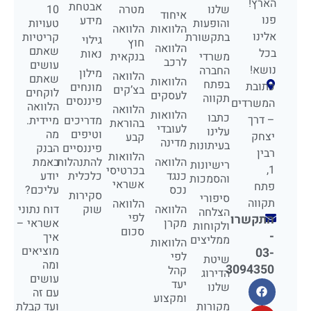
הארץ!
אבטחת
שלנו
מטרה
10
איחוד
פנו
מידע
והופעות
טעויות
הלוואות
הלוואה
אלינו
בתקשורת
קריטיות
גילוי
חוץ
הלוואה
שאתם
בכל
נאות
משרדי
בנקאית
לרכב
עושים
נושא!
החברה
מילון
הלוואה
שאתם
הלוואות
בפתח
כתובת
מונחים
בצ’קים
לוקחים
לעסקים
תקווה
פיננסים
המשרדים
הלוואה
הלוואה
הלוואות
כתבו
– דרך
מדריכים
מיידית.
בהוראת
לעובדי
עלינו
וטיפים
מה
יצחק
קבע
מדינה
בעיתונות
פיננסיים
הבנק
רבין
הלוואות
הלוואה
להתנהלות
באמת
רישיונות
1,
בכרטיסי
כנגד
כלכלית
יודע
והסמכות
אשראי
פתח
נכס
עליכם?
סקירות
סיפורי
תקווה
הלוואה
הלוואה
שוק
דוח נתוני
הצלחה
לפי
התקשרו
מקרן
אשראי –
ולקוחות
סכום
-
איך
ממליצים
הלוואות
מוציאים
03-
לפי
שיטת
ומה
3094350
קהל
הדירוג
עושים
יעד
שלנו
עם זה
ומקצוע
מקורות
ועד קבלת