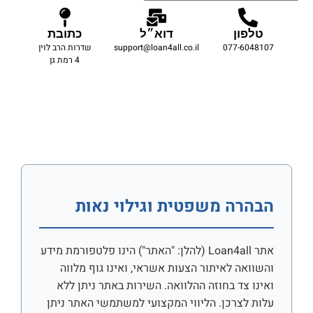
טלפון
דוא״ל
כתובת
077-6048107
support@loan4all.co.il
שדרות הרב לוין
4 רמת גן
הבהרה משפטית וגילוי נאות
אתר Loan4all (להלן: "האתר") הינו פלטפורמת מידע
והשוואה לאיתור הצעות אשראי, ואינו גוף מלווה
ואינו צד בחוזה ההלוואה. השירות באתר ניתן ללא
עלות לצרכן. הליווי המקצועי למשתמשי האתר ניתן