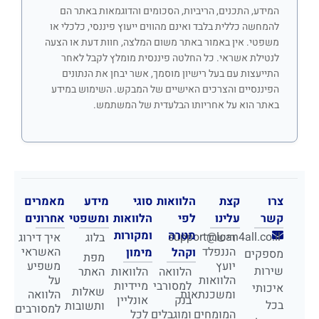
המידע, התכנים, הריביות, הסכומים והדוגמאות באתר הם
להמחשה כללית בלבד ואינם מהווים ייעוץ פיננסי, כלכלי או
משפטי. אין באמור באתר משום המלצה, חוות דעת או הצעה
לנטילת אשראי. כל החלטה פיננסית מומלץ לקבל לאחר
התייעצות עם בעל רישיון מוסמך, אשר יבחן את הנתונים
הפיננסיים והצרכים האישיים של המבקש. השימוש במידע
באתר הוא על אחריותו הבלעדית של המשתמש.
צרו
קצת
הלוואות
סוגי
מידע
מאמרים
קשר
עלינו
לפי
הלוואות
ומשפטי
אחרונים
מטרה
ומקורות
support@loan4all.co.il
רישרד
בלוג
איך דירוג
הננפלד
האשראי
וקהל
מימון
מספקים
מפת
יועץ
משפיע
שירות
הלוואה
הלוואות
האתר
הלוואות
על
למסורבי
מיידיות
איכותי
שאלות
ומשכנתאות
הלוואה
בנק
אונליין
בכל
ותשובות
למסורבים
המומחים
ומוגבלים
לכל