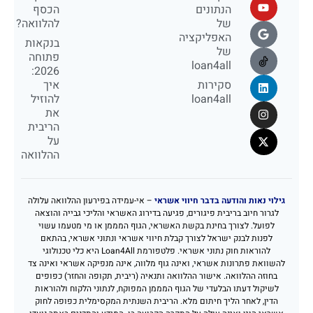
הנתונים
הכסף
של
להלוואה?
האפליקציה
בנקאות
של
פתוחה
loan4all
2026:
סקירות
איך
loan4all
להוזיל
את
הריבית
על
ההלוואה
גילוי נאות והודעה בדבר חיווי אשראי
– אי-עמידה בפירעון ההלוואה עלולה
לגרור חיוב בריבית פיגורים, פגיעה בדירוג האשראי והליכי גבייה והוצאה
לפועל. לצורך בחינת בקשת האשראי, הגוף המממן או מי מטעמו עשוי
לפנות לבנק ישראל לצורך קבלת חיווי אשראי ונתוני אשראי, בהתאם
להוראות חוק נתוני אשראי. פלטפורמת Loan4All היא כלי טכנולוגי
להשוואת פתרונות אשראי, ואינה גוף מלווה, אינה מנפיקה אשראי ואינה צד
בחוזה ההלוואה. אישור ההלוואה ותנאיה (ריבית, תקופה והחזר) כפופים
לשיקול דעתו הבלעדי של הגוף המממן המפוקח, לנתוני הלקוח ולהוראות
הדין, לאחר הליך חיתום מלא. הריבית השנתית המקסימלית כפופה לחוק