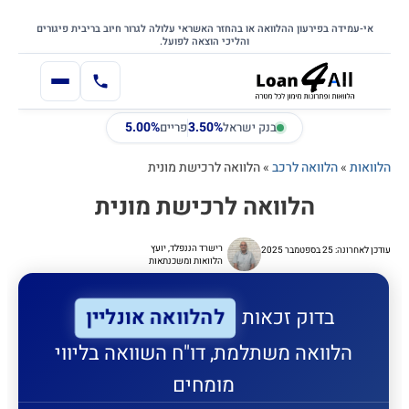
דילוג
דלג לתוכן הראשי
לתוכן
אי-עמידה בפירעון ההלוואה או בהחזר האשראי עלולה לגרור חיוב בריבית פיגורים
והליכי הוצאה לפועל.
5.00%
3.50%
בנק ישראל
פריים
הלוואות
»
הלוואה לרכב
»
הלוואה לרכישת מונית
הלוואה לרכישת מונית
רישרד הננפלד, יועץ
עודכן לאחרונה: 25 בספטמבר 2025
הלוואות ומשכנתאות
להלוואה אונליין
בדוק זכאות
הלוואה משתלמת, דו"ח השוואה בליווי
מומחים