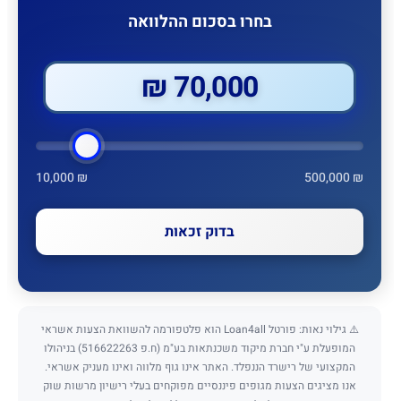
בחרו בסכום ההלוואה
70,000 ₪
10,000 ₪
500,000 ₪
בדוק זכאות
⚠️ גילוי נאות: פורטל Loan4all הוא פלטפורמה להשוואת הצעות אשראי
המופעלת ע"י חברת מיקוד משכנתאות בע"מ (ח.פ 516622263) בניהולו
המקצועי של רישרד הננפלד. האתר אינו גוף מלווה ואינו מעניק אשראי.
אנו מציגים הצעות מגופים פיננסיים מפוקחים בעלי רישיון מרשות שוק