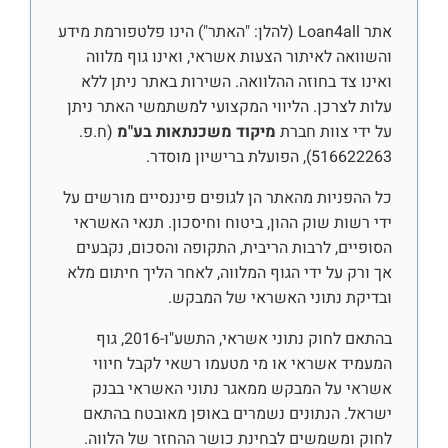
אתר Loan4all (להלן: "האתר") הינו פלטפורמת מידע
והשוואה לאיתור הצעות אשראי, ואינו גוף מלווה
ואינו צד בחוזה ההלוואה. השירות באתר ניתן ללא
עלות לצרכן. הליווי המקצועי למשתמשי האתר ניתן
על ידי צוות חברת
מיקוד משכנתאות בע"מ
(ח.פ.
516622263), הפועלת ברישיון מוסדר.
כל ההפניות מהאתר הן לגופים פיננסיים מורשים על
ידי רשות שוק ההון, ביטוח וחיסכון. תנאי האשראי
הסופיים, לרבות הריבית, התקופה והסכום, נקבעים
אך ורק על ידי הגוף המלווה, לאחר הליך חיתום מלא
ובדיקת נתוני האשראי של המבקש.
בהתאם לחוק נתוני אשראי, התשע"ו-2016, גוף
המעמיד אשראי או מי מטעמו רשאי לקבל חיווי
אשראי על המבקש ממאגר נתוני האשראי בבנק
ישראל. הנתונים נשמרים באופן מאובטח בהתאם
לחוק ומשמשים לבחינת כושר ההחזר של הלווה.