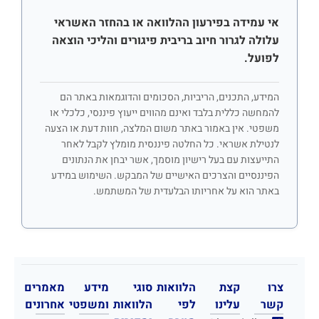
אי עמידה בפירעון ההלוואה או בהחזר האשראי
עלולה לגרור חיוב בריבית פיגורים והליכי הוצאה
לפועל.
המידע, התכנים, הריביות, הסכומים והדוגמאות באתר הם
להמחשה כללית בלבד ואינם מהווים ייעוץ פיננסי, כלכלי או
משפטי. אין באמור באתר משום המלצה, חוות דעת או הצעה
לנטילת אשראי. כל החלטה פיננסית מומלץ לקבל לאחר
התייעצות עם בעל רישיון מוסמך, אשר יבחן את הנתונים
הפיננסיים והצרכים האישיים של המבקש. השימוש במידע
באתר הוא על אחריותו הבלעדית של המשתמש.
צרו
קצת
הלוואות
סוגי
מידע
מאמרים
קשר
עלינו
לפי
הלוואות
ומשפטי
אחרונים