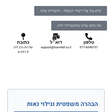
קרא עוד על רישרד הננפלד - והשירות שלנו
מה כתבו עלינו בתקשורת? לחץ
טלפון
דוא״ל
כתובת
077-6048107
support@loan4all.co.il
שדרות הרב לוין
4 רמת גן
הבהרה משפטית וגילוי נאות