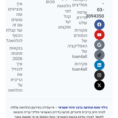
סכום
-
איך
ממליצים
הלוואות
מוציאים
03-
לפי
שיטת
ומה
3094350
קהל
הדירוג
עושים
יעד
שלנו
עם זה
ומקצוע
מקורות
ועד קבלת
הנתונים
הכסף
של
להלוואה?
האפליקציה
בנקאות
של
פתוחה
loan4all
2026:
סקירות
איך
loan4all
להוזיל
את
הריבית
על
ההלוואה
גילוי נאות והודעה בדבר חיווי אשראי
– אי-עמידה בפירעון ההלוואה עלולה
לגרור חיוב בריבית פיגורים, פגיעה בדירוג האשראי והליכי גבייה והוצאה
לפועל. לצורך בחינת בקשת האשראי, הגוף המממן או מי מטעמו עשוי