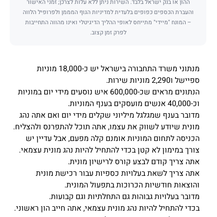
ההון או בנק ישראל בלבד. השירות ניתן ללא עלות לצרכן; זמני האישור
והעברת הכספים כפופים בלעדית למדיניות הגוף המממן ולפרופיל הלווה
– המונח "מיידי" מתייחס לאופי ההליך הדיגיטלי ואינו מהווה התחייבות
לפרק זמן קצוב.
מנתוני משרד התחבורה בישראל יש כ-18,000 מוניות
ספיישל ו2,290 מוניות שירות.
הנתונים מראים שכ-600,000 איש נוסעים מידי יום במוניות
וכ-40,000 אנשים מועסקים בענף המוניות.
מדובר בענף שמגלגל מיליוני שקלים מידי יום ואם אתה נהג
מונית שיודע לשווק את עצמו, אתה תוכל להתפרנס ולהצליח.
הכניסה לתחום המוניות אומנם קלה מפעם, אבל עדיין יש
צורך במימון לא קטן בכדי להתחיל להיות נהג מונית עצמאי.
אתה צריך קודם לבצע קורס לרישיון מונית.
אתה צריך לשאת בעלויות כספיות עבור רכישת מונית
והוצאות חודשיות הכרוכות בתפעול המונית.
מדובר בעלויות גבוהות גם התחלתיות וגם קבועות.
בכדי להתחיל להיות נהג מונית עצמאי, אתה חייב הון ראשוני.