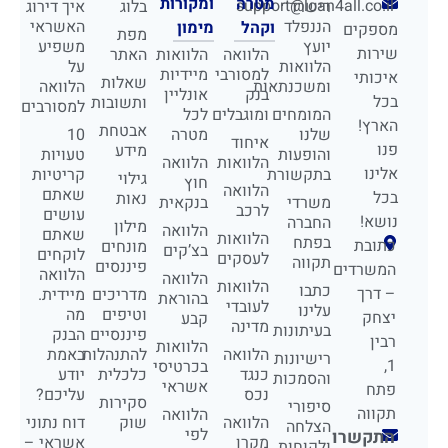
מטרה
ומקורות
support@loan4all.co.il
רישרד
בלוג
איך דירוג
הננפלד
האשראי
וקהל
מימון
מספקים
מפת
יועץ
משפיע
שירות
הלוואה
הלוואות
האתר
הלוואות
על
למסורבי
מיידיות
איכותי
שאלות
ומשכנתאות
הלוואה
בנק
אונליין
בכל
ותשובות
למסורבים
המומחים
ומוגבלים
לכל
הארץ!
אבטחת
שלנו
מטרה
10
איחוד
פנו
מידע
והופעות
טעויות
הלוואות
הלוואה
אלינו
בתקשורת
קריטיות
גילוי
חוץ
הלוואה
שאתם
בכל
נאות
משרדי
בנקאית
לרכב
עושים
נושא!
החברה
מילון
הלוואה
שאתם
הלוואות
בפתח
כתובת
מונחים
בצ’קים
לוקחים
לעסקים
תקווה
פיננסים
המשרדים
הלוואה
הלוואה
הלוואות
כתבו
– דרך
מדריכים
מיידית.
בהוראת
לעובדי
עלינו
וטיפים
מה
יצחק
קבע
מדינה
בעיתונות
פיננסיים
הבנק
רבין
הלוואות
הלוואה
להתנהלות
באמת
רישיונות
1,
בכרטיסי
כנגד
כלכלית
יודע
והסמכות
אשראי
פתח
נכס
עליכם?
סקירות
סיפורי
תקווה
הלוואה
הלוואה
שוק
דוח נתוני
הצלחה
לפי
התקשרו
מקרן
אשראי –
ולקוחות