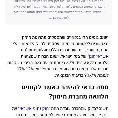
ההון או בנק ישראל בלבד. השירות ניתן ללא עלות לצרכן; זמני האישור
והעברת הכספים כפופים בלעדית למדיניות הגוף המממן ולפרופיל הלווה
– המונח "מיידי" מתייחס לאופי ההליך הדיגיטלי ואינו מהווה התחייבות
לפרק זמן קצוב.
ישנם גופים חוץ בנקאיים שמספקים פתרונות מימון
מאפשרים ללקוחות פרטיים ועסקיים לקבל הלוואות בהליך
מהיר, חשוב לבדוק שהחברות הללו פועלות תחת "
חוק
אשראי הוגן
" של בנק ישראל. ישנם חברות שמציעות
הלוואות ללא ערבים וללא ביטחונות. עם זאת, הריבית שגובות
חברות אלו יחסית גבוהה ועומדת בממוצע על 12%-17%
לעומת 7%-9% בריבית הבנקאית.
ממה כדאי להיזהר כאשר לקוחים
הלוואה מחברת מימון?
חשוב לבדוק שהחברה עובדת תחת
"חוק נתוני אשראי"
של
בנק ישראל. יש לה מספר רישיון למתן אשראי, ביקורות