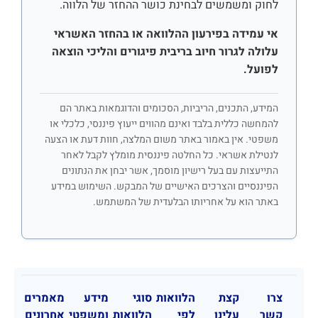
לחוק ומשמשים לבחינת כושר ההחזר של הלווה.
אי עמידה בפירעון ההלוואה או בהחזר האשראי
עלולה לגרור חיוב בריבית פיגורים והליכי הוצאה
לפועל.
המידע, התכנים, הריביות, הסכומים והדוגמאות באתר הם
להמחשה כללית בלבד ואינם מהווים ייעוץ פיננסי, כלכלי או
משפטי. אין באמור באתר משום המלצה, חוות דעת או הצעה
לנטילת אשראי. כל החלטה פיננסית מומלץ לקבל לאחר
התייעצות עם בעל רישיון מוסמך, אשר יבחן את הנתונים
הפיננסיים והצרכים האישיים של המבקש. השימוש במידע
באתר הוא על אחריותו הבלעדית של המשתמש.
צרו
קצת
הלוואות
סוגי
מידע
מאמרים
קשר
עלינו
לפי
הלוואות
ומשפטי
אחרונים