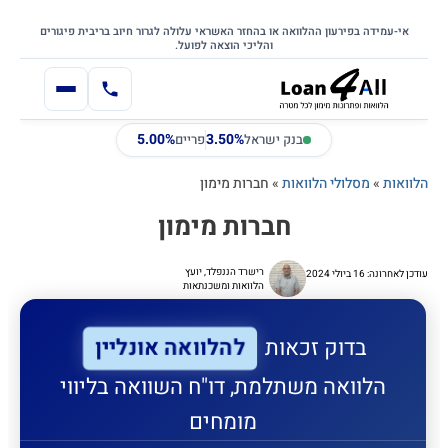
דילוג
דלג לתוכן הראשי
לתוכן
אי-עמידה בפירעון ההלוואה או בהחזר האשראי עלולה לגרור חיוב בריבית פיגורים
והליכי הוצאה לפועל.
5.00%
3.50%
בנק ישראל
פריים
הלוואות
»
מסלולי הלוואות
»
חברות מימון
חברות מימון
רישרד הננפלד, יועץ
עודכן לאחרונה: 16 ביולי 2024
הלוואות ומשכנתאות
להלוואה אונליין
בדוק זכאות
הלוואה משתלמת, דו"ח השוואה בליווי
מומחים