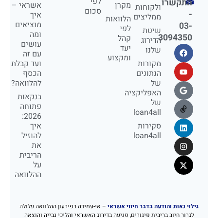
לפי
התקשרו
מקרן
אשראי –
ולקוחות
סכום
-
איך
ממליצים
הלוואות
מוציאים
03-
לפי
שיטת
ומה
3094350
קהל
הדירוג
עושים
יעד
שלנו
עם זה
ומקצוע
מקורות
ועד קבלת
הנתונים
הכסף
של
להלוואה?
האפליקציה
בנקאות
של
פתוחה
loan4all
2026:
סקירות
איך
loan4all
להוזיל
את
הריבית
על
ההלוואה
גילוי נאות והודעה בדבר חיווי אשראי
– אי-עמידה בפירעון ההלוואה עלולה
לגרור חיוב בריבית פיגורים, פגיעה בדירוג האשראי והליכי גבייה והוצאה