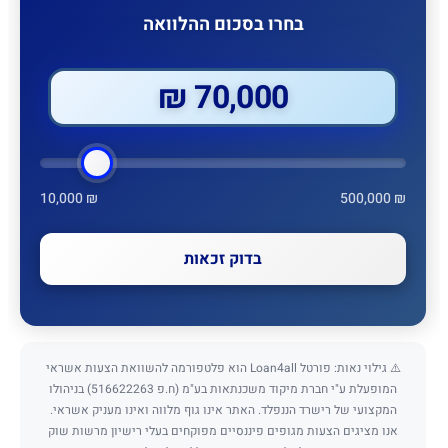
בחרו בסכום ההלוואה
70,000 ₪
10,000 ₪
500,000 ₪
בדוק זכאות
⚠️ גילוי נאות: פורטל Loan4all הוא פלטפורמה להשוואת הצעות אשראי
המופעלת ע"י חברת מיקוד משכנתאות בע"מ (ח.פ 516622263) בניהולו
המקצועי של רישרד הננפלד. האתר אינו גוף מלווה ואינו מעניק אשראי.
אנו מציגים הצעות מגופים פיננסיים מפוקחים בעלי רישיון מרשות שוק