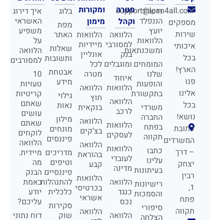
מטרה
ומקורות
support@loan4all.co.il
רישרד
בלוג
איך דירוג
הננפלד
האשראי
וקהל
מימון
מספקים
מפת
יועץ
משפיע
שירות
הלוואה
הלוואות
האתר
הלוואות
על
למסורבי
מיידיות
איכותי
שאלות
ומשכנתאות
הלוואה
בנק
אונליין
בכל
ותשובות
למסורבים
המומחים
ומוגבלים
לכל
הארץ!
אבטחת
שלנו
מטרה
10
איחוד
פנו
מידע
והופעות
טעויות
הלוואות
הלוואה
אלינו
בתקשורת
קריטיות
גילוי
חוץ
הלוואה
שאתם
בכל
נאות
משרדי
בנקאית
לרכב
עושים
נושא!
החברה
מילון
הלוואה
שאתם
הלוואות
בפתח
כתובת
מונחים
בצ’קים
לוקחים
לעסקים
תקווה
פיננסים
המשרדים
הלוואה
הלוואה
הלוואות
כתבו
– דרך
מדריכים
מיידית.
בהוראת
לעובדי
עלינו
וטיפים
מה
יצחק
קבע
מדינה
בעיתונות
פיננסיים
הבנק
רבין
הלוואות
הלוואה
להתנהלות
באמת
רישיונות
1,
בכרטיסי
כנגד
כלכלית
יודע
והסמכות
אשראי
פתח
נכס
עליכם?
סקירות
סיפורי
תקווה
הלוואה
הלוואה
שוק
דוח נתוני
הצלחה