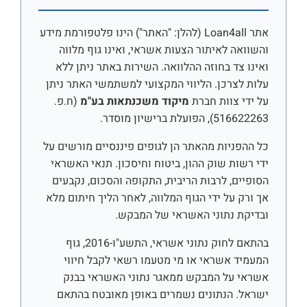
אתר Loan4all (להלן: "האתר") הינו פלטפורמת מידע
והשוואה לאיתור הצעות אשראי, ואינו גוף מלווה
ואינו צד בחוזה ההלוואה. השירות באתר ניתן ללא
עלות לצרכן. הליווי המקצועי למשתמשי האתר ניתן
על ידי צוות חברת
מיקוד משכנתאות בע"מ
(ח.פ.
516622263), הפועלת ברישיון מוסדר.
כל ההפניות מהאתר הן לגופים פיננסיים מורשים על
ידי רשות שוק ההון, ביטוח וחיסכון. תנאי האשראי
הסופיים, לרבות הריבית, התקופה והסכום, נקבעים
אך ורק על ידי הגוף המלווה, לאחר הליך חיתום מלא
ובדיקת נתוני האשראי של המבקש.
בהתאם לחוק נתוני אשראי, התשע"ו-2016, גוף
המעמיד אשראי או מי מטעמו רשאי לקבל חיווי
אשראי על המבקש ממאגר נתוני האשראי בבנק
ישראל. הנתונים נשמרים באופן מאובטח בהתאם