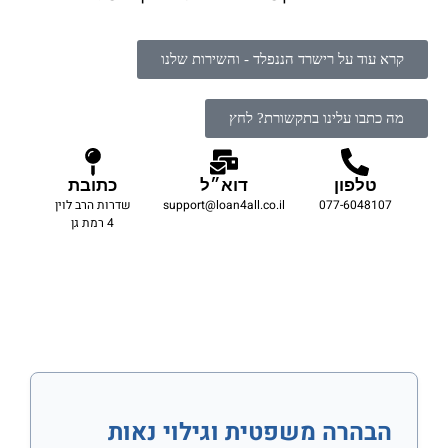
קרא עוד על רישרד הננפלד - והשירות שלנו
מה כתבו עלינו בתקשורת? לחץ
טלפון
דוא״ל
כתובת
077-6048107
support@loan4all.co.il
שדרות הרב לוין
4 רמת גן
הבהרה משפטית וגילוי נאות