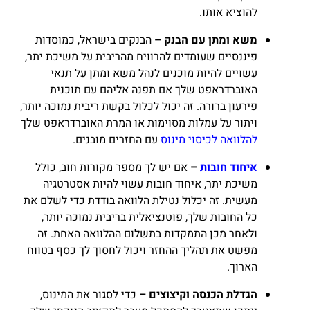
להוציא אותו.
משא ומתן עם הבנק –
הבנקים בישראל, כמוסדות
פיננסיים שעומדים להרוויח מהריבית על משיכת יתר,
עשויים להיות מוכנים לנהל משא ומתן על תנאי
האוברדראפט שלך אם תפנה אליהם עם תוכנית
פירעון ברורה. זה יכול לכלול בקשת ריבית נמוכה יותר,
ויתור על עמלות מסוימות או המרת האוברדראפט שלך
להלוואה לכיסוי מינוס
עם החזרים מובנים.
איחוד חובות
–
אם יש לך מספר מקורות חוב, כולל
משיכת יתר, איחוד חובות עשוי להיות אסטרטגיה
מעשית. זה יכלול נטילת הלוואה בודדת כדי לשלם את
כל החובות שלך, פוטנציאלית בריבית נמוכה יותר,
ולאחר מכן התמקדות בתשלום ההלוואה האחת. זה
מפשט את תהליך ההחזר ויכול לחסוך לך כסף בטווח
הארוך.
הגדלת הכנסה וקיצוצים –
כדי לסגור את המינוס,