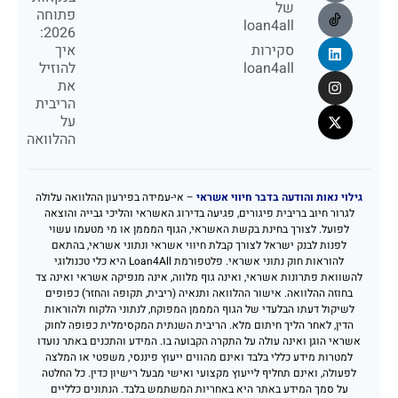
של
פתוחה
loan4all
2026:
סקירות
איך
loan4all
להוזיל
את
הריבית
על
ההלוואה
גילוי נאות והודעה בדבר חיווי אשראי
– אי-עמידה בפירעון ההלוואה עלולה
לגרור חיוב בריבית פיגורים, פגיעה בדירוג האשראי והליכי גבייה והוצאה
לפועל. לצורך בחינת בקשת האשראי, הגוף המממן או מי מטעמו עשוי
לפנות לבנק ישראל לצורך קבלת חיווי אשראי ונתוני אשראי, בהתאם
להוראות חוק נתוני אשראי. פלטפורמת Loan4All היא כלי טכנולוגי
להשוואת פתרונות אשראי, ואינה גוף מלווה, אינה מנפיקה אשראי ואינה צד
בחוזה ההלוואה. אישור ההלוואה ותנאיה (ריבית, תקופה והחזר) כפופים
לשיקול דעתו הבלעדי של הגוף המממן המפוקח, לנתוני הלקוח ולהוראות
הדין, לאחר הליך חיתום מלא. הריבית השנתית המקסימלית כפופה לחוק
אשראי הוגן ואינה עולה על התקרה הקבועה בו. המידע והתכנים באתר נועדו
למטרות מידע כללי בלבד ואינם מהווים ייעוץ פיננסי, משפטי או המלצה
לפעולה, ואינם תחליף לייעוץ מקצועי ואישי מבעל רישיון כדין. כל החלטה
על סמך המידע באתר היא באחריות המשתמש בלבד. הנתונים כלליים