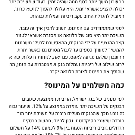
החשבון משך יותר כסף ממה שהיה זמין. בעוד שמשיכת יתר
יכולה להציע אשראי זמני, היא עלולה להפוך לנושא כרוני,
המוביל להגדלת החוב עקב ריביות ועמלות גבוהות.
לפני שמתמודדים עם המינוס, חשוב להבין איך זה עובד.
משיכת יתר היא סוג של הלוואה או מסגרת אשראי לטווח
קצר המוצעים על ידי הבנקים, המאפשרת לבעלי חשבונות
להמשיך למשוך כספים עד לגבול מסוים גם כאשר יתרת
החשבון שלהם מגיעה לאפס. עם זאת, לנוחות זו עלות, שהיא
לרוב שילוב של ריביות ועמלות בנק שמצטברות עם הזמן, מה
שהופך את המינוס לצורת הלוואה יקרה.
כמה משלמים על המינוס?
לפי נתונים של בנק ישראל, הריבית הממוצעת שגובים
הבנקים על משיכת יתר עומדת בממוצע על 12%. שיעור גבוה
זה נובע מכך שהבנקים מעלים ריבית על משיכת יתר תוך
הורדת שיעורי הפיקדונות. נכון להיום, חמשת הבנקים
הגדולים גובים ריביות הנעות בין 9% לכמעט 14% על תשלום