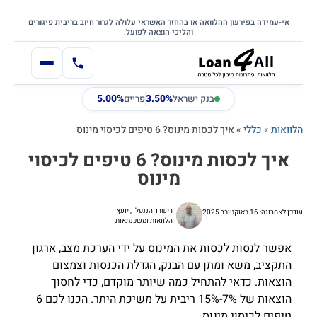
דילוג
דלג לתוכן הראשי
לתוכן
אי-עמידה בפירעון ההלוואה או בהחזר האשראי עלולה לגרור חיוב בריבית פיגורים
והליכי הוצאה לפועל.
5.00%
3.50%
בנק ישראל
פריים
הלוואות
»
כללי
»
איך לכסות מינוס? 6 טיפים לכיסוי מינוס
איך לכסות מינוס? 6 טיפים לכיסוי
מינוס
רישרד הננפלד, יועץ
עודכן לאחרונה: 16 באוקטובר 2025
הלוואות ומשכנתאות
אפשר לנסות לכסות את המינוס על ידי הערכת מצב, ארגון
התקציב, משא ומתן עם הבנק, הגדלת הכנסות וצמצום
הוצאות. כדאי להתחיל כמה שיותר מוקדם, כדי לחסוך
הוצאות של 7%-15% ריבית על משיכת היתר. הכנו לכם 6
טיפים לכיסוי מינוס