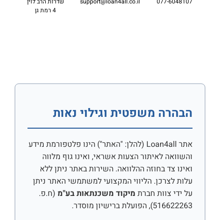
077-6048107
support@loan4all.co.il
שדרות הרב לוין
4 רמת גן
הבהרה משפטית וגילוי נאות
אתר Loan4all (להלן: "האתר") הינו פלטפורמת מידע
והשוואה לאיתור הצעות אשראי, ואינו גוף מלווה
ואינו צד בחוזה ההלוואה. השירות באתר ניתן ללא
עלות לצרכן. הליווי המקצועי למשתמשי האתר ניתן
על ידי צוות חברת
מיקוד משכנתאות בע"מ
(ח.פ.
516622263), הפועלת ברישיון מוסדר.