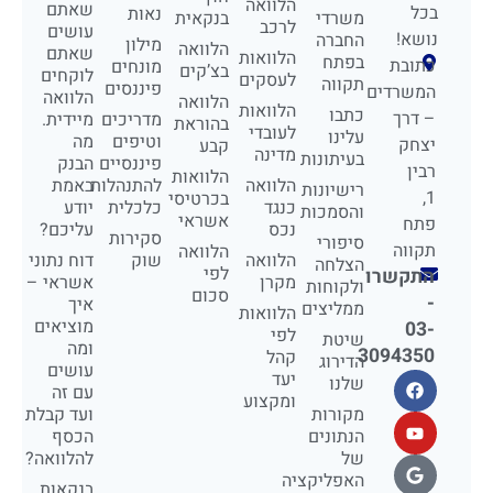
הלוואה
שאתם
בכל
נאות
משרדי
בנקאית
לרכב
עושים
נושא!
החברה
מילון
הלוואה
שאתם
הלוואות
בפתח
כתובת
מונחים
בצ’קים
לוקחים
לעסקים
תקווה
פיננסים
המשרדים
הלוואה
הלוואה
הלוואות
כתבו
– דרך
מדריכים
מיידית.
בהוראת
לעובדי
עלינו
וטיפים
מה
יצחק
קבע
מדינה
בעיתונות
פיננסיים
הבנק
רבין
הלוואות
הלוואה
להתנהלות
באמת
רישיונות
1,
בכרטיסי
כנגד
כלכלית
יודע
והסמכות
אשראי
פתח
נכס
עליכם?
סקירות
סיפורי
תקווה
הלוואה
הלוואה
שוק
דוח נתוני
הצלחה
לפי
התקשרו
מקרן
אשראי –
ולקוחות
סכום
-
איך
ממליצים
הלוואות
מוציאים
03-
לפי
שיטת
ומה
3094350
קהל
הדירוג
עושים
יעד
שלנו
עם זה
ומקצוע
מקורות
ועד קבלת
הנתונים
הכסף
של
להלוואה?
האפליקציה
בנקאות