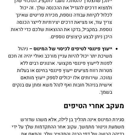
ייתכן שתצטרך להסתכל מעבר לתקציב הנוכחי שלך
ולמצוא דרכים להגדיל את ההכנסה שלך. זה יכול
לכלול לקיחת עבודה נוספת, מכירת פריטים שאינך
צריך עוד, או מציאת דרכים יצירתיות לייצר הכנסה
נוספת. במקביל, בדקו את ההוצאות שלכם כדי לראות
היכן ניתן לבצע קיצוצים נוספים.
ייעוץ פיננסי לטיפים לכיסוי של המינוס –
ניהול
משיכת יתר יכול להיות עניין מורכב ואולי יהיה זה חכם
לפנות לייעוץ פיננסי מקצועי. ארגונים רבים ללא
מטרות רווח מציעים ייעוץ פיננסי בחינם או בעלות
נמוכה. שירותים אלו יכולים לספק ייעוץ מותאם
אישית בניהול חובות ואף לנהל משא ומתן עם בנקים
בשמך.
מעקב אחרי הטיפים
סגירת המינוס אינה תהליך בן לילה, אלא משהו שדורש
משמעת וניטור מתמשך. עקוב אחר ההתקדמות שלך על ידי
בדיקה קבועה של דפי הבנק והתקציב שלך, והתאם את