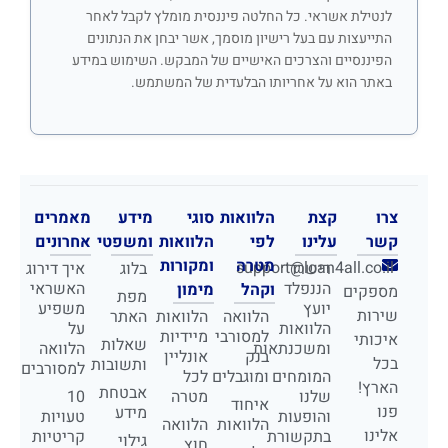
לנטילת אשראי. כל החלטה פיננסית מומלץ לקבל לאחר
התייעצות עם בעל רישיון מוסמך, אשר יבחן את הנתונים
הפיננסיים והצרכים האישיים של המבקש. השימוש במידע
באתר הוא על אחריותו הבלעדית של המשתמש.
צרו
קצת
הלוואות
סוגי
מידע
מאמרים
קשר
עלינו
לפי
הלוואות
ומשפטי
אחרונים
מטרה
ומקורות
support@loan4all.co.il
רישרד
בלוג
איך דירוג
הננפלד
האשראי
וקהל
מימון
מספקים
מפת
יועץ
משפיע
שירות
הלוואה
הלוואות
האתר
הלוואות
על
למסורבי
מיידיות
איכותי
שאלות
ומשכנתאות
הלוואה
בנק
אונליין
בכל
ותשובות
למסורבים
המומחים
ומוגבלים
לכל
הארץ!
אבטחת
שלנו
מטרה
10
איחוד
פנו
מידע
והופעות
טעויות
הלוואות
הלוואה
אלינו
בתקשורת
קריטיות
גילוי
חוץ