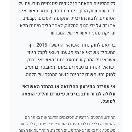
כל ההפניות מהאתר הן לגופים פיננסיים מורשים על
ידי רשות שוק ההון, ביטוח וחיסכון. תנאי האשראי
הסופיים, לרבות הריבית, התקופה והסכום, נקבעים
אך ורק על ידי הגוף המלווה, לאחר הליך חיתום מלא
ובדיקת נתוני האשראי של המבקש.
בהתאם לחוק נתוני אשראי, התשע"ו-2016, גוף
המעמיד אשראי או מי מטעמו רשאי לקבל חיווי
אשראי על המבקש ממאגר נתוני האשראי בבנק
ישראל. הנתונים נשמרים באופן מאובטח בהתאם
לחוק ומשמשים לבחינת כושר ההחזר של הלווה.
אי עמידה בפירעון ההלוואה או בהחזר האשראי
עלולה לגרור חיוב בריבית פיגורים והליכי הוצאה
לפועל.
המידע, התכנים, הריביות, הסכומים והדוגמאות באתר הם
להמחשה כללית בלבד ואינם מהווים ייעוץ פיננסי, כלכלי או
משפטי. אין באמור באתר משום המלצה, חוות דעת או הצעה