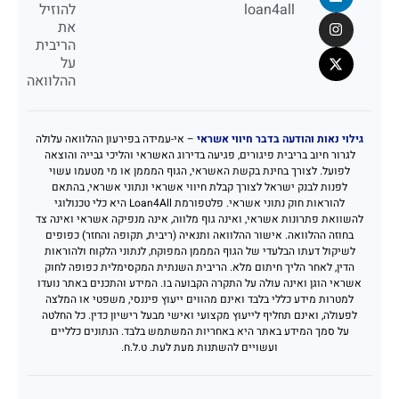
loan4all
להוזיל
את
הריבית
על
ההלוואה
גילוי נאות והודעה בדבר חיווי אשראי
– אי-עמידה בפירעון ההלוואה עלולה
לגרור חיוב בריבית פיגורים, פגיעה בדירוג האשראי והליכי גבייה והוצאה
לפועל. לצורך בחינת בקשת האשראי, הגוף המממן או מי מטעמו עשוי
לפנות לבנק ישראל לצורך קבלת חיווי אשראי ונתוני אשראי, בהתאם
להוראות חוק נתוני אשראי. פלטפורמת Loan4All היא כלי טכנולוגי
להשוואת פתרונות אשראי, ואינה גוף מלווה, אינה מנפיקה אשראי ואינה צד
בחוזה ההלוואה. אישור ההלוואה ותנאיה (ריבית, תקופה והחזר) כפופים
לשיקול דעתו הבלעדי של הגוף המממן המפוקח, לנתוני הלקוח ולהוראות
הדין, לאחר הליך חיתום מלא. הריבית השנתית המקסימלית כפופה לחוק
אשראי הוגן ואינה עולה על התקרה הקבועה בו. המידע והתכנים באתר נועדו
למטרות מידע כללי בלבד ואינם מהווים ייעוץ פיננסי, משפטי או המלצה
לפעולה, ואינם תחליף לייעוץ מקצועי ואישי מבעל רישיון כדין. כל החלטה
על סמך המידע באתר היא באחריות המשתמש בלבד. הנתונים כלליים
ועשויים להשתנות מעת לעת. ט.ל.ח.