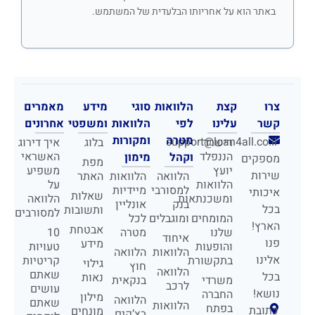
באתר הוא על אחריותו הבלעדית של המשתמש.
צרו
קצת
הלוואות
סוגי
מידע
מאמרים
קשר
עלינו
לפי
הלוואות
ומשפטי
אחרונים
מטרה
ומקורות
support@loan4all.co.il
רישרד
בלוג
איך דירוג
הננפלד
האשראי
וקהל
מימון
מספקים
מפת
יועץ
משפיע
שירות
הלוואה
הלוואות
האתר
הלוואות
על
למסורבי
מיידיות
איכותי
שאלות
ומשכנתאות
הלוואה
בנק
אונליין
בכל
ותשובות
למסורבים
המומחים
ומוגבלים
לכל
הארץ!
אבטחת
שלנו
מטרה
10
איחוד
פנו
מידע
והופעות
טעויות
הלוואות
הלוואה
אלינו
בתקשורת
קריטיות
גילוי
חוץ
הלוואה
שאתם
בכל
נאות
משרדי
בנקאית
לרכב
עושים
נושא!
החברה
מילון
הלוואה
שאתם
הלוואות
בפתח
כתובת
מונחים
בצ’קים