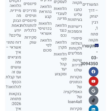
לוקחים
לעסקים
תקווה
פיננסים
המשרדים
הלוואה
הלוואה
הלוואות
כתבו
– דרך
מדריכים
מיידית.
בהוראת
לעובדי
עלינו
וטיפים
מה
יצחק
קבע
מדינה
בעיתונות
פיננסיים
הבנק
רבין
הלוואות
הלוואה
להתנהלות
באמת
רישיונות
1,
בכרטיסי
כנגד
כלכלית
יודע
והסמכות
אשראי
פתח
נכס
עליכם?
סקירות
סיפורי
תקווה
הלוואה
הלוואה
שוק
דוח נתוני
הצלחה
לפי
התקשרו
מקרן
אשראי –
ולקוחות
סכום
-
איך
ממליצים
הלוואות
מוציאים
03-
לפי
שיטת
ומה
3094350
קהל
הדירוג
עושים
יעד
שלנו
עם זה
ומקצוע
מקורות
ועד קבלת
הנתונים
הכסף
של
להלוואה?
האפליקציה
בנקאות
של
פתוחה
loan4all
2026:
סקירות
איך