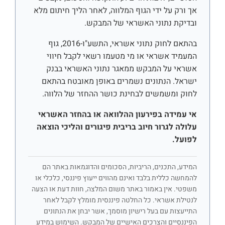
אך ורק על ידי הגוף המלווה, לאחר הליך חיתום מלא
ובדיקת נתוני האשראי של המבקש.
בהתאם לחוק נתוני אשראי, התשע"ו-2016, גוף
המעמיד אשראי או מי מטעמו רשאי לקבל חיווי
אשראי על המבקש ממאגר נתוני האשראי בבנק
ישראל. הנתונים נשמרים באופן מאובטח בהתאם
לחוק ומשמשים לבחינת כושר ההחזר של הלווה.
אי עמידה בפירעון ההלוואה או בהחזר האשראי
עלולה לגרור חיוב בריבית פיגורים והליכי הוצאה
לפועל.
המידע, התכנים, הריביות, הסכומים והדוגמאות באתר הם
להמחשה כללית בלבד ואינם מהווים ייעוץ פיננסי, כלכלי או
משפטי. אין באמור באתר משום המלצה, חוות דעת או הצעה
לנטילת אשראי. כל החלטה פיננסית מומלץ לקבל לאחר
התייעצות עם בעל רישיון מוסמך, אשר יבחן את הנתונים
הפיננסיים והצרכים האישיים של המבקש. השימוש במידע