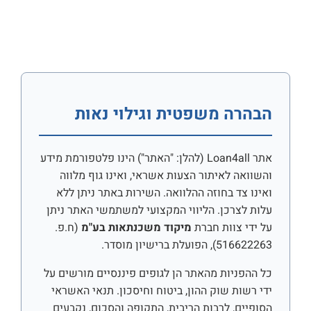
הבהרה משפטית וגילוי נאות
אתר Loan4all (להלן: "האתר") הינו פלטפורמת מידע
והשוואה לאיתור הצעות אשראי, ואינו גוף מלווה
ואינו צד בחוזה ההלוואה. השירות באתר ניתן ללא
עלות לצרכן. הליווי המקצועי למשתמשי האתר ניתן
על ידי צוות חברת
מיקוד משכנתאות בע"מ
(ח.פ.
516622263), הפועלת ברישיון מוסדר.
כל ההפניות מהאתר הן לגופים פיננסיים מורשים על
ידי רשות שוק ההון, ביטוח וחיסכון. תנאי האשראי
הסופיים, לרבות הריבית, התקופה והסכום, נקבעים