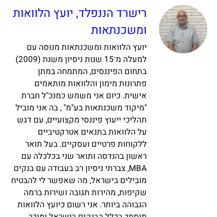
רישרד הננפלד, יועץ הלוואות
ומשכנתאות
יועץ הלוואות ומשכנתאות מנוסה עם
למעלה מ־15 שנות ניסיון משנת (2009)
בתחום הפיננסים, המתמחה במתן
פתרונות מימון והלוואות מותאמים
אישית. כיום אני משמש כמנכ"ל חברת
"מיקוד משכנתאות בע"מ" , בה אני מוביל
תהליכי ייעוץ פיננסי מקצועיים, עם דגש
על הלוואות בתנאים אטרקטיביים
ללקוחות פרטיים ועסקיים. בעל תואר
ראשון בהנדסה ותואר שני בכלכלה עם
MBA, צברתי ניסיון רב בעבודה עם בנקים
מובילים בישראל, מה שאפשר לי להבטיח
שקיפות, מהירות תגובה ושירות ברמה
הגבוהה ביותר. אני רשום כיועץ הלוואות
מוסמך בכלל הבנקים בישראל ומוכר