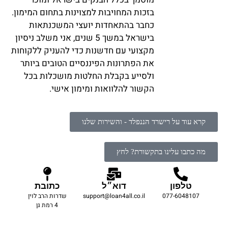
בזכות המחויבות למצוינות בתחום המימון.
כחבר בהתאחדות יועצי המשכנתאות
בישראל במשך 5 שנים, אני משלב ניסיון
מקצועי עם חדשנות כדי להעניק ללקוחות
את הפתרונות הפיננסיים הטובים ביותר
ולסייע בקבלת החלטות מושכלות בכל
הקשור להלוואות ומימון אישי.
קרא עוד על רישרד הננפלד - והשירות שלנו
מה כתבו עלינו בתקשורת? לחץ
טלפון
דוא״ל
כתובת
077-6048107
support@loan4all.co.il
שדרות הרב לוין
4 רמת גן