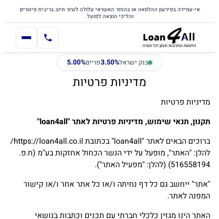
דלג לתוכן הראשי
לתוכן
אי-עמידה בפירעון ההלוואה או בהחזר האשראי עלולה לגרור חיוב בריבית פיגורים
והליכי הוצאה לפועל.
5.00%
3.50%
בנק ישראל
פריים
מדיניות פרטיות
מדיניות פרטיות
תקנון, תנאי שימוש, מדיניות פרטיות לאתר
"loan4all"
ברוכים הבאים לאתר "loan4all" בכתובת https://loan4all.co.il/
להלן: "האתר", מופעל על ידי הנשר הכחול אחזקות בע"מ (ח.פ.
516558194) (להלן: "מפעיל האתר").
"אתר" ייחשב גם כל דף נחיתה ו/או כל אתר אחר ו/או קישור
המפנה לאתר.
האתר הינו מגזין כלכלי חברתי עם תכנים וכתבות בנושאי