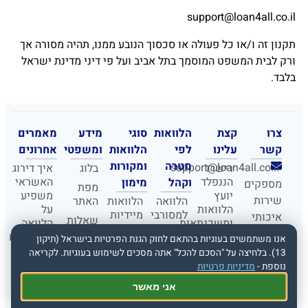
support@loan4all.co.il
תקנון זה ו/או כל פעולה או סכסוך הנובע ממנו, תהיה מסורה אך
ורק לבית המשפט המוסמך בתל אביב ועל פי דיני מדינת ישראל
בלבד.
צרו
קצת
הלוואות
סוגי
מידע
מאמרים
קשר
עלינו
לפי
הלוואות
ומשפטי
אחרונים
מטרה
ומקורות
support@loan4all.co.il
רישרד
בלוג
איך דירוג
הננפלד
האשראי
וקהל
מימון
מספקים
מפת
יועץ
משפיע
שירות
הלוואה
הלוואות
האתר
הלוואות
על
למסורבי
מיידיות
איכותי
שאלות
ומשכנתאות
הלוואה
בנק
אונליין
בכל
ותשובות
למסורבים
אנו משתמשים בעוגיות בהתאם לחוק הגנת הפרטיות בישראל (תיקון
המומחים
ומוגבלים
לכל
הארץ!
אבטחת
13). בלחיצה על "הסכם להכל" אתה מסכים לשימוש בעוגיות. לקריאה
שלנו
מטרה
10
איחוד
פנו
מידע
נוספת -
מדיניות פרטיות
והופעות
טעויות
הלוואות
הלוואה
אלינו
בתקשורת
קריטיות
גילוי
אני מאשר
חוץ
הלוואה
שאתם
בכל
נאות
משרדי
בנקאית