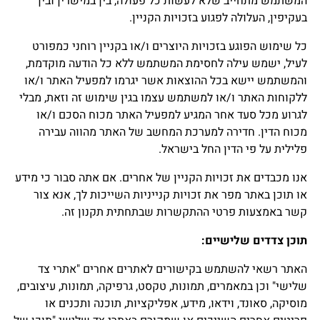
המשתמש מתחייב שלא לעשות כל פעולה, בין במישרין ובין
בעקיפין, העלולה לפגוע בזכויות הקניין.
כל שימוש הפוגע בזכויות היוצרים ו/או בקניין רוחני כמפורט
לעיל, ישמש עילה לחסימת המשתמש ללא כל הודעה מוקדמת,
והמשתמש יישא בכל ההוצאות אשר יגרמו למפעיל האתר ו/או
ללקוחות האתר ו/או למשתמש עצמו בגין שימוש זה וזאת, מבלי
לגרוע מכל סעד אחר המגיע למפעיל האתר מכוח הסכם ו/או
מכוח הדין. חדירה למערכת המחשב של האתר מהווה עבירה
פלילית על פי הדין החל בישראל.
אנו מכבדים את זכויות הקניין של אחרים. אם אתה סבור כי מידע
או תוכן באתר מפר את זכויות קנייניות השייכות לך, אנא צור
קשר באמצעות פרטי ההתקשרות שבתחתית תקנון זה.
תוכן צדדים שלישיים
:
האתר רשאי להשתמש בקישורים לאתרים אחרים "אתרי צד
שלישי" וכן במאמרים, תמונות, טקסט, גרפיקה, תמונות, עיצובים,
מוסיקה, סאונד, וידאו, מידע, אפליקציות, תוכנה ותכנים או