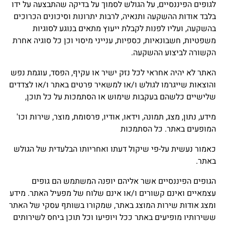
לגופים הפיננסיים, על הגולש לסמוך על בדיקה שהתבצעה על ידו
בלבד אודות ההשקעה ותנאיה, לרבות יתרונות וסיכונים הכרוכים
בהשקעה, ועליו לפנות לקבלת ייעוץ מתאים בנוגע לסוגיות
משפטיות, חשבונאיות, כספיות, ענייני מיסוי וכן כל סוגיה אחרת
הקשורה לביצוע ההשקעה.
האתר לא יהיה אחראי לכל נזק ישיר או עקיף, הפסד, עוגמת נפש
והוצאות שייגרמו לגולש ו/או למשאיר פרטים באתר ו/או לצדדים
שלישיים כלשהם בעקבות שימוש או הסתמכות על כל תוכן,
מידע, נתון, מצג, תמונה, וידאו, אודיו, פרסומת, מוצר, שירות וכו'
המופעים באתר. כל הסתמכות
כאמור נעשית על-פי שיקול דעתו ואחריותו הבלעדית של הגולש
באתר.
הגופים הפיננסיים אשר אליהם יופנה המשתמש הם גופים
עצמאיים ואינם קשורים ו/או אינם שלוח של מפעיל האתר. מידע
ומצג אודות שירות המוצג באתר, שמקורו בשותף עסקי של האתר
ששירותיו מופיעים באתר ככל ויופיעו וכל תוכן ביחס לשירותים