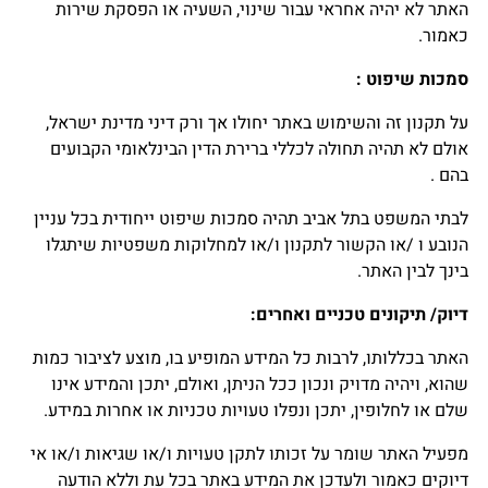
האתר לא יהיה אחראי עבור שינוי, השעיה או הפסקת שירות
כאמור.
סמכות שיפוט
:
על תקנון זה והשימוש באתר יחולו אך ורק דיני מדינת ישראל,
אולם לא תהיה תחולה לכללי ברירת הדין הבינלאומי הקבועים
בהם .
לבתי המשפט בתל אביב תהיה סמכות שיפוט ייחודית בכל עניין
הנובע ו /או הקשור לתקנון ו/או למחלוקות משפטיות שיתגלו
בינך לבין האתר.
דיוק/ תיקונים טכניים ואחרים
:
האתר בכללותו, לרבות כל המידע המופיע בו, מוצע לציבור כמות
שהוא, ויהיה מדויק ונכון ככל הניתן, ואולם, יתכן והמידע אינו
שלם או לחלופין, יתכן ונפלו טעויות טכניות או אחרות במידע.
מפעיל האתר שומר על זכותו לתקן טעויות ו/או שגיאות ו/או אי
דיוקים כאמור ולעדכן את המידע באתר בכל עת וללא הודעה