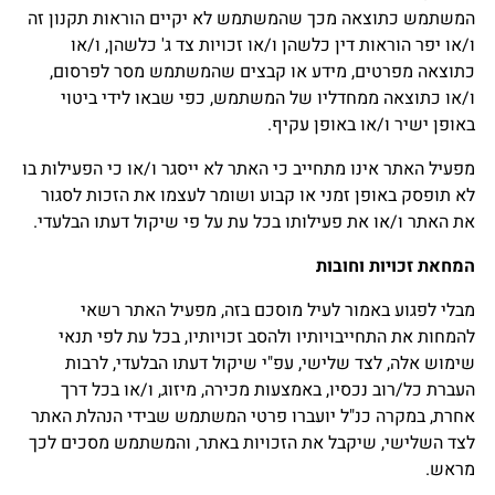
המשתמש כתוצאה מכך שהמשתמש לא יקיים הוראות תקנון זה
ו/או יפר הוראות דין כלשהן ו/או זכויות צד ג' כלשהן, ו/או
כתוצאה מפרטים, מידע או קבצים שהמשתמש מסר לפרסום,
ו/או כתוצאה ממחדליו של המשתמש, כפי שבאו לידי ביטוי
באופן ישיר ו/או באופן עקיף.
מפעיל האתר אינו מתחייב כי האתר לא ייסגר ו/או כי הפעילות בו
לא תופסק באופן זמני או קבוע ושומר לעצמו את הזכות לסגור
את האתר ו/או את פעילותו בכל עת על פי שיקול דעתו הבלעדי.
המחאת זכויות וחובות
מבלי לפגוע באמור לעיל מוסכם בזה, מפעיל האתר רשאי
להמחות את התחייבויותיו ולהסב זכויותיו, בכל עת לפי תנאי
שימוש אלה, לצד שלישי, עפ"י שיקול דעתו הבלעדי, לרבות
העברת כל/רוב נכסיו, באמצעות מכירה, מיזוג, ו/או בכל דרך
אחרת, במקרה כנ"ל יועברו פרטי המשתמש שבידי הנהלת האתר
לצד השלישי, שיקבל את הזכויות באתר, והמשתמש מסכים לכך
מראש.