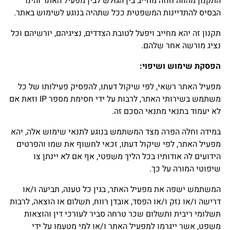
התקנון מהווה חוזה מחייב בין הגולש לבין מפעיל האתר והינו
הבסיס להתדיינות המשפטית ככל שתהיה בנוגע לשימוש באתר.
תקנון זה יהא מחייב ויפעל לטובת הצדדים, נציגיהם, יורשיהם וכל
נציג מורשה אחר שלהם.
הפסקת שימוש ושיפוי
:
מפעיל האתר רשאי, לפי שיקול דעתו, להפסיק פעילותו של כל
משתמש בשירותי האתר, לרבות על ידי חסימת מספר IP וזאת אם
לא יעמוד בתנאי מתנאי הסכם זה.
במידה וחלה הפרה מצד המשתמש בנוגע לתנאי שימוש אלה, יהא
מפעיל האתר, לפי שיקול דעתו, זכאי לחשוף את שמו והפרטים
הידועים לה אודותיו בכל הליך משפטי, אף אם לא יינתן צו
שיפוטי המורה על כך.
המשתמש ישפה את מפעיל האתר, בגין כל טענה, תביעה ו/או
דרישה ו/או נזק ו/או הפסד, אובדן רווח, תשלום או הוצאה, לרבות
תשלומי ריבית ותשלום שכר טרחה סביר לעורכי דין והוצאות
משפט, אשר ייגרמו למפעיל האתר ו/או למי מטעמו על ידי