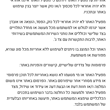
אחריות על מפעיל האתר ויודגש כי מפעיל האתר איננו אחראי
ולא יהיה אחראי לכל סכסוך ו/או נזק אשר יוצר בגין שימוש
באתר ובתכניו.
מפעיל האתר לא יהיה אחראי לכל נזק, הפסד, הוצאה או אובדן
אשר יגרמו לגולש או למשתמש מכל מעשה או מחדל התלויים
בצד שלישי וכוללים את נותני השירות המשתמשים בשירותי
האתר, לרבות התקשרות עם צד ג'.
האתר וכל המוצג בו ניתנים לשימוש ללא אחריות מכל סוג שהיא,
מפורשת או משתמעת.
פרסומות של צדדים שלישיים, קישורים והפניות באתר:
מפעיל האתר או מי מטעמו לא נושא באחריות לכל תוכן פרסומי
או מידע מסחרי אחר שיפורסם באתר. הפרסום באתר אינו משום
המלצה ו/או חוות דעת או הבעת דעה או עידוד או שידול, מצד
מפעיל האתר ולמעשה כל החלטה בדבר השימוש בתכנים
הכלכליים שימצא המשתמש באתר, תיעשה באחריותו הבלעדית
של המשתמש בלבד.