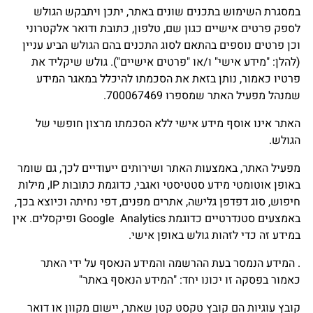
במסגרת השימוש בתכנים שונים באתר, יתכן ויתבקש הגולש
לספק פרטים אישיים כגון שם, טלפון, כתובת ודואר אלקטרוני
וכן פרטים נוספים בהתאם לסוג התכנים בהם הגולש הביע עניין
(להלן: "מידע אישי" ו/או "פרטים אישיים"). גולש שיקליד את
פרטיו כאמור, נותן בזאת את הסכמתו להיכלל במאגר המידע
שמנהל מפעיל האתר שמספרו 700067469.
האתר אינו אוסף מידע אישי ללא הסכמתו מרצון חופשי של
הגולש.
מפעיל האתר, באמצעות האתר ושירותים ייעודיים לכך, גם שומר
באופן אוטומטי מידע סטטיסטי ואגבי, כדוגמת כתובות IP, מילות
חיפוש, סוג דפדפן גלישה, אתרים מפנים, דפי נחיתה וכיוצא בכך,
באמצעים סטנדרטיים כדוגמת Google Analytics ופיקסלים. אין
במידע זה כדי לזהות גולש באופן אישי.
. המידע הנמסר בעת ההרשמה והמידע הנאסף על ידי האתר
כאמור בפסקה זו יכונו יחד: "המידע הנאסף באתר"
קובץ עוגיות הם קובץ טקסט קטן שאתר, יישום מקוון או דואר