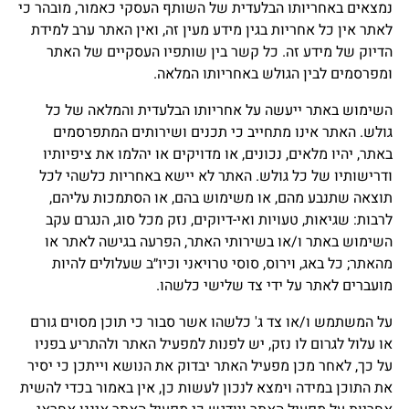
נמצאים באחריותו הבלעדית של השותף העסקי כאמור, מובהר כי
לאתר אין כל אחריות בגין מידע מעין זה, ואין האתר ערב למידת
הדיוק של מידע זה. כל קשר בין שותפיו העסקיים של האתר
ומפרסמים לבין הגולש באחריותו המלאה.
השימוש באתר ייעשה על אחריותו הבלעדית והמלאה של כל
גולש. האתר אינו מתחייב כי תכנים ושירותים המתפרסמים
באתר, יהיו מלאים, נכונים, או מדויקים או יהלמו את ציפיותיו
ודרישותיו של כל גולש. האתר לא יישא באחריות כלשהי לכל
תוצאה שתנבע מהם, או משימוש בהם, או הסתמכות עליהם,
לרבות: שגיאות, טעויות ואי-דיוקים, נזק מכל סוג, הנגרם עקב
השימוש באתר ו/או בשירותי האתר, הפרעה בגישה לאתר או
מהאתר; כל באג, וירוס, סוסי טרויאני וכיו״ב שעלולים להיות
מועברים לאתר על ידי צד שלישי כלשהו.
על המשתמש ו/או צד ג' כלשהו אשר סבור כי תוכן מסוים גורם
או עלול לגרום לו נזק, יש לפנות למפעיל האתר ולהתריע בפניו
על כך, לאחר מכן מפעיל האתר יבדוק את הנושא וייתכן כי יסיר
את התוכן במידה וימצא לנכון לעשות כן, אין באמור בכדי להשית