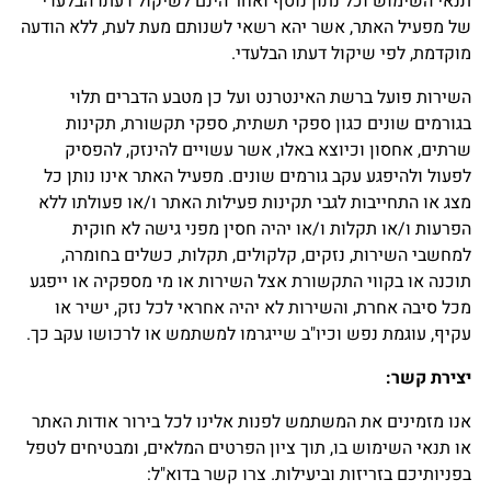
תנאי השימוש וכל נתון נוסף ואחר הינם לשיקול דעתו הבלעדי
של מפעיל האתר, אשר יהא רשאי לשנותם מעת לעת, ללא הודעה
מוקדמת, לפי שיקול דעתו הבלעדי.
השירות פועל ברשת האינטרנט ועל כן מטבע הדברים תלוי
בגורמים שונים כגון ספקי תשתית, ספקי תקשורת, תקינות
שרתים, אחסון וכיוצא באלו, אשר עשויים להינזק, להפסיק
לפעול ולהיפגע עקב גורמים שונים. מפעיל האתר אינו נותן כל
מצג או התחייבות לגבי תקינות פעילות האתר ו/או פעולתו ללא
הפרעות ו/או תקלות ו/או יהיה חסין מפני גישה לא חוקית
למחשבי השירות, נזקים, קלקולים, תקלות, כשלים בחומרה,
תוכנה או בקווי התקשורת אצל השירות או מי מספקיה או ייפגע
מכל סיבה אחרת, והשירות לא יהיה אחראי לכל נזק, ישיר או
עקיף, עוגמת נפש וכיו"ב שייגרמו למשתמש או לרכושו עקב כך.
יצירת קשר
:
אנו מזמינים את המשתמש לפנות אלינו לכל בירור אודות האתר
או תנאי השימוש בו, תוך ציון הפרטים המלאים, ומבטיחים לטפל
בפניותיכם בזריזות וביעילות. צרו קשר בדוא"ל: