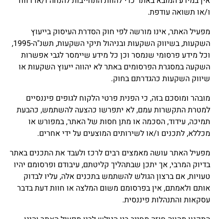
אין במידע המובא באתר כדי להוות התחייבות להנחה ו/או רווח
ו/או תשואה עודפת.
מפעיל האתר, אינו מורשה לפי חוק הסדרת העיסוק בייעוץ
השקעות, בשיווק השקעות ובניהול תיקי השקעות, תשנ"ה-1995,
וכל מידע פרסומי שנמסר וכן כל מידע שיימסר לגבי אפשרות
השקעה במסגרת הפרסומים באתר לא יהווה ייעוץ השקעות או
שיווק השקעות כהגדרתם בחוק.
מובהר ומוסכם בזה, כי הפנית פרטי הלקוח לגופים פיננסיים
למטרת התקשרות עמם, לא יתפרשו כהצעה להשתמש, כהבעת
תמיכה, עידוד, הסכמה או מתן חסות של האתר, במפורש או
מכללא, לתכנים ו/או לשירותים המוצעים על ידי אחרים.
מפעיל האתר עושה מאמצים רבים לרכז ולעבד את התכנים באתר
בדיוק המרבי, אך יתכן שבתהליך קליטתם, עיבודם ופרסומם יהיו
טעויות, אם ברצון הגולש להשתמש בתכנים אלה, עליו לבדוק
אותם ולאמתם, אין בפרסומם משום המלצה או חוות דעת בדבר
עסקאות והתנהלות פיננסית.