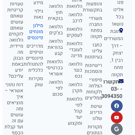
איחוד
פנו
מידע
והופעות
טעויות
הלוואות
הלוואה
אלינו
בתקשורת
קריטיות
גילוי
חוץ
הלוואה
שאתם
בכל
נאות
משרדי
בנקאית
לרכב
עושים
נושא!
החברה
מילון
הלוואה
שאתם
הלוואות
בפתח
כתובת
מונחים
בצ’קים
לוקחים
לעסקים
תקווה
פיננסים
המשרדים
הלוואה
הלוואה
הלוואות
כתבו
– דרך
מדריכים
מיידית.
בהוראת
לעובדי
עלינו
וטיפים
מה
יצחק
קבע
מדינה
בעיתונות
פיננסיים
הבנק
רבין 1,
הלוואות
הלוואה
להתנהלות
באמת
רישיונות
פתח
בכרטיסי
כנגד
כלכלית
יודע
והסמכות
אשראי
תקווה
נכס
עליכם?
סקירות
סיפורי
התקשרו
הלוואה
הלוואה
שוק
דוח נתוני
הצלחה
לפי
- 03-
מקרן
אשראי –
ולקוחות
סכום
3094350
איך
ממליצים
הלוואות
מוציאים
לפי
שיטת
ומה
קהל
הדירוג
עושים
יעד
שלנו
עם זה
ומקצוע
מקורות
ועד קבלת
הנתונים
הכסף