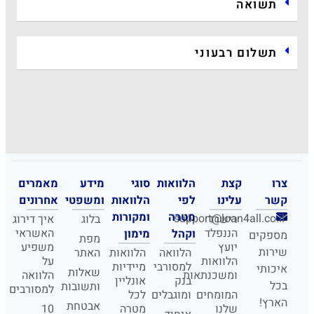
תשואה
תשלום רבעוני
צרו
קצת
הלוואות
סוגי
מידע
מאמרים
קשר
עלינו
לפי
הלוואות
ומשפטי
אחרונים
מטרה
ומקורות
support@loan4all.co.il
רישרד
בלוג
איך דירוג
הננפלד
האשראי
וקהל
מימון
מספקים
מפת
יועץ
משפיע
שירות
הלוואה
הלוואות
האתר
הלוואות
על
למסורבי
מיידיות
איכותי
שאלות
ומשכנתאות
הלוואה
בנק
אונליין
בכל
ותשובות
למסורבים
המומחים
ומוגבלים
לכל
הארץ!
אבטחת
שלנו
מטרה
10