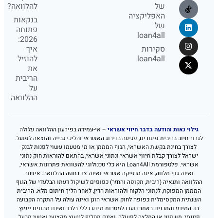
של
להלוואה?
האפליקציה
בנקאות
של
פתוחה
loan4all
2026:
סקירות
איך
loan4all
להוזיל
את
הריבית
על
ההלוואה
גילוי נאות והודעה בדבר חיווי אשראי
– אי-עמידה בפירעון ההלוואה עלולה
לגרור חיוב בריבית פיגורים, פגיעה בדירוג האשראי והליכי גבייה והוצאה לפועל.
לצורך בחינת בקשת האשראי, הגוף המממן או מי מטעמו עשוי לפנות לבנק
ישראל לצורך קבלת חיווי אשראי ונתוני אשראי, בהתאם להוראות חוק נתוני
אשראי. פלטפורמת Loan4All היא כלי טכנולוגי להשוואת פתרונות אשראי,
ואינה גוף מלווה, אינה מנפיקה אשראי ואינה צד בחוזה ההלוואה. אישור
ההלוואה ותנאיה (ריבית, תקופה והחזר) כפופים לשיקול דעתו הבלעדי של הגוף
המממן המפוקח, לנתוני הלקוח ולהוראות הדין, לאחר הליך חיתום מלא. הריבית
השנתית המקסימלית כפופה לחוק אשראי הוגן ואינה עולה על התקרה הקבועה
בו. המידע והתכנים באתר נועדו למטרות מידע כללי בלבד ואינם מהווים ייעוץ
פיננסי, משפטי או המלצה לפעולה, ואינם תחליף לייעוץ מקצועי ואישי מבעל