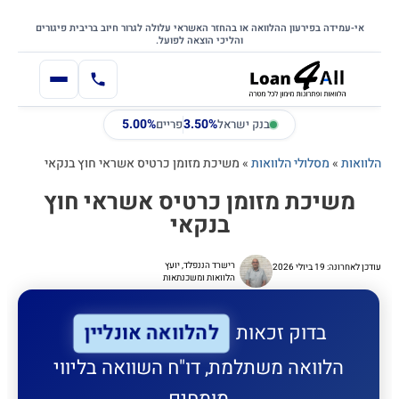
דילוג
דלג לתוכן הראשי
לתוכן
אי-עמידה בפירעון ההלוואה או בהחזר האשראי עלולה לגרור חיוב בריבית פיגורים
והליכי הוצאה לפועל.
5.00%
3.50%
בנק ישראל
פריים
הלוואות
»
מסלולי הלוואות
»
משיכת מזומן כרטיס אשראי חוץ בנקאי
משיכת מזומן כרטיס אשראי חוץ
בנקאי
רישרד הננפלד, יועץ
עודכן לאחרונה: 19 ביולי 2026
הלוואות ומשכנתאות
להלוואה אונליין
בדוק זכאות
הלוואה משתלמת, דו"ח השוואה בליווי