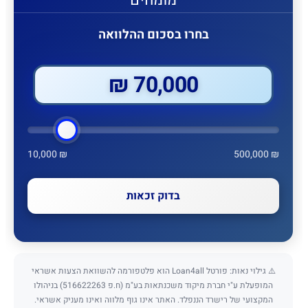
מומחים
בחרו בסכום ההלוואה
70,000 ₪
10,000 ₪
500,000 ₪
בדוק זכאות
⚠️ גילוי נאות: פורטל Loan4all הוא פלטפורמה להשוואת הצעות אשראי
המופעלת ע"י חברת מיקוד משכנתאות בע"מ (ח.פ 516622263) בניהולו
המקצועי של רישרד הננפלד. האתר אינו גוף מלווה ואינו מעניק אשראי.