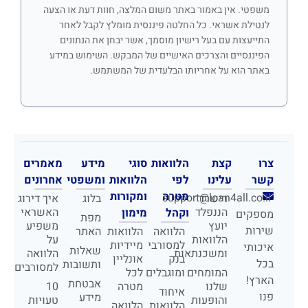
משפטי. אין באמור באתר משום המלצה, חוות דעת או הצעה
לנטילת אשראי. כל החלטה פיננסית מומלץ לקבל לאחר
התייעצות עם בעל רישיון מוסמך, אשר יבחן את הנתונים
הפיננסיים והצרכים האישיים של המבקש. השימוש במידע
באתר הוא על אחריותו הבלעדית של המשתמש.
צרו
קצת
הלוואות
סוגי
מידע
מאמרים
קשר
עלינו
לפי
הלוואות
ומשפטי
אחרונים
מטרה
ומקורות
support@loan4all.co.il
רישרד
בלוג
איך דירוג
הננפלד
האשראי
וקהל
מימון
מספקים
מפת
יועץ
משפיע
שירות
הלוואה
הלוואות
האתר
הלוואות
על
למסורבי
מיידיות
איכותי
שאלות
ומשכנתאות
הלוואה
בנק
אונליין
בכל
ותשובות
למסורבים
המומחים
ומוגבלים
לכל
הארץ!
אבטחת
שלנו
מטרה
10
איחוד
פנו
מידע
והופעות
טעויות
הלוואות
הלוואה