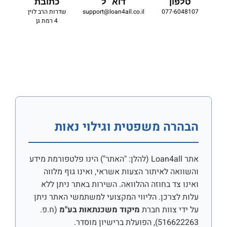
טלפון
דוא״ל
כתובת
077-6048107
support@loan4all.co.il
שדרות הרב לוין
4 רמת גן
הבהרה משפטית וגילוי נאות
אתר Loan4all (להלן: "האתר") הינו פלטפורמת מידע
והשוואה לאיתור הצעות אשראי, ואינו גוף מלווה
ואינו צד בחוזה ההלוואה. השירות באתר ניתן ללא
עלות לצרכן. הליווי המקצועי למשתמשי האתר ניתן
על ידי צוות חברת
מיקוד משכנתאות בע"מ
(ח.פ.
516622263), הפועלת ברישיון מוסדר.