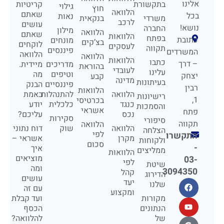
אלינו
בתקשורת
קריטיות
גילוי
חוץ
הלוואה
שאתם
בכל
נאות
משרדי
בנקאית
לרכב
עושים
נושא!
החברה
מילון
הלוואה
שאתם
הלוואות
בפתח
כתובת
מונחים
בצ’קים
לוקחים
לעסקים
תקווה
פיננסים
המשרדים
הלוואה
הלוואה
הלוואות
כתבו
– דרך
מדריכים
מיידית.
בהוראת
לעובדי
עלינו
וטיפים
מה
יצחק
קבע
מדינה
בעיתונות
פיננסיים
הבנק
רבין
הלוואות
הלוואה
להתנהלות
באמת
רישיונות
1,
בכרטיסי
כנגד
כלכלית
יודע
והסמכות
אשראי
פתח
נכס
עליכם?
סקירות
סיפורי
תקווה
הלוואה
הלוואה
שוק
דוח נתוני
הצלחה
לפי
התקשרו
מקרן
אשראי –
ולקוחות
סכום
-
איך
ממליצים
הלוואות
מוציאים
03-
לפי
שיטת
ומה
3094350
קהל
הדירוג
עושים
יעד
שלנו
עם זה
ומקצוע
מקורות
ועד קבלת
הנתונים
הכסף
של
להלוואה?