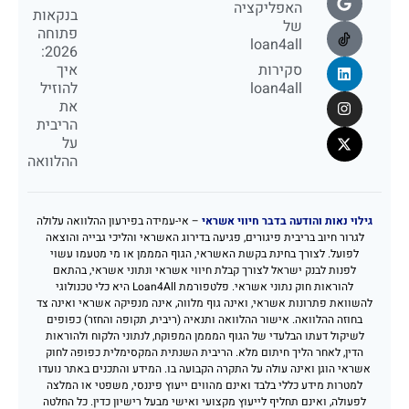
האפליקציה
בנקאות
של
פתוחה
loan4all
2026:
סקירות
איך
loan4all
להוזיל
את
הריבית
על
ההלוואה
גילוי נאות והודעה בדבר חיווי אשראי
– אי-עמידה בפירעון ההלוואה עלולה
לגרור חיוב בריבית פיגורים, פגיעה בדירוג האשראי והליכי גבייה והוצאה
לפועל. לצורך בחינת בקשת האשראי, הגוף המממן או מי מטעמו עשוי
לפנות לבנק ישראל לצורך קבלת חיווי אשראי ונתוני אשראי, בהתאם
להוראות חוק נתוני אשראי. פלטפורמת Loan4All היא כלי טכנולוגי
להשוואת פתרונות אשראי, ואינה גוף מלווה, אינה מנפיקה אשראי ואינה צד
בחוזה ההלוואה. אישור ההלוואה ותנאיה (ריבית, תקופה והחזר) כפופים
לשיקול דעתו הבלעדי של הגוף המממן המפוקח, לנתוני הלקוח ולהוראות
הדין, לאחר הליך חיתום מלא. הריבית השנתית המקסימלית כפופה לחוק
אשראי הוגן ואינה עולה על התקרה הקבועה בו. המידע והתכנים באתר נועדו
למטרות מידע כללי בלבד ואינם מהווים ייעוץ פיננסי, משפטי או המלצה
לפעולה, ואינם תחליף לייעוץ מקצועי ואישי מבעל רישיון כדין. כל החלטה