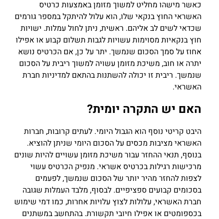
כאשר מישהו מחליט למשוך מזומן באמצעות כרטיס
האשראי החוץ בנקאי שלו, הוא עלול להיתקל במספר גורמים
שכדאי לשים לב אליהם. ראשית, ניתן לחול עמלות. ישויות
חוץ בנקאיות מסוימות עשויות לגבות תשלום קבוע או אפילו
אחוז על סמך הסכום שנמשך. יתר על כן, אם הכרטיס נושא
יתרה או חוב, משיכת מזומן עשויה למשוך ריבית על הסכום
שנמשך. ריבית זו יכולה להשתנות בהתאם למדיניות חברת
האשראי.
האם יש התקרה יומית?
היבט קריטי נוסף הוא הגבול היומי. לעתים קרובות, חברות
האשראי מציבות מכסים על הסכום היומי שניתן להוציא.
בנוסף, תנאי ההחזר עבור משיכת מזומן עשויים להיות שונים
מרכישות רגילות בכרטיס אשראי. מנפיק הכרטיס עשוי
לצפות להחזר מהיר יותר של הסכום שנמשך, לפעמים
בסכומים קבועים ספציפיים. לבסוף, מלבד העמלות שגובה
חברת האשראי, עלולות לצוץ עלויות אחרות, כמו דמי שימוש
בכספומטים או אפילו חיובי תקשורת. בהתחשב במשתנים