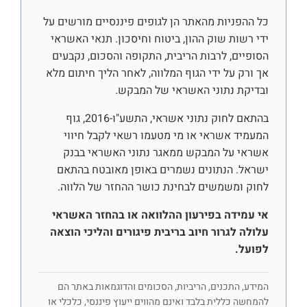
כל ההפניות מהאתר הן לגופים פיננסיים מורשים על
ידי רשות שוק ההון, ביטוח וחיסכון. תנאי האשראי
הסופיים, לרבות הריבית, התקופה והסכום, נקבעים
אך ורק על ידי הגוף המלווה, לאחר הליך חיתום מלא
ובדיקת נתוני האשראי של המבקש.
בהתאם לחוק נתוני אשראי, התשע"ו-2016, גוף
המעמיד אשראי או מי מטעמו רשאי לקבל חיווי
אשראי על המבקש ממאגר נתוני האשראי בבנק
ישראל. הנתונים נשמרים באופן מאובטח בהתאם
לחוק ומשמשים לבחינת כושר ההחזר של הלווה.
אי עמידה בפירעון ההלוואה או בהחזר האשראי
עלולה לגרור חיוב בריבית פיגורים והליכי הוצאה
לפועל.
המידע, התכנים, הריביות, הסכומים והדוגמאות באתר הם
להמחשה כללית בלבד ואינם מהווים ייעוץ פיננסי, כלכלי או