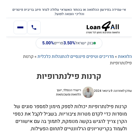
דילוג
דלג לתוכן הראשי
לתוכן
אי-עמידה בפירעון ההלוואה או בהחזר האשראי עלולה לגרור חיוב בריבית פיגורים
והליכי הוצאה לפועל.
5.00%
3.50%
בנק ישראל
פריים
הלוואות
»
מדריכים וטיפים פיננסיים להתנהלות כלכלית
»
קרנות
פילנתרופיות
קרנות פילנתרופיות
רישרד הננפלד, יועץ
עודכן לאחרונה: 9 בינואר 2024
הלוואות ומשכנתאות
קרנות פילנתרופיות יכולות לספק מימון למספר סוגים של
מוסדות כדי לקדם מטרות ציבוריות. בשביל לקבל את כספי
הקרן צריך להגיש בקשה מנומקת, לתמוך בה עם אישורים
ולעמוד בקריטריונים הרלוונטיים לתחום הפעילות.