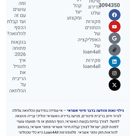
שיטת
ומה
3094350
קהל
הדירוג
עושים
יעד
שלנו
עם זה
ומקצוע
מקורות
ועד קבלת
הנתונים
הכסף
של
להלוואה?
האפליקציה
בנקאות
של
פתוחה
loan4all
2026:
סקירות
איך
loan4all
להוזיל
את
הריבית
על
ההלוואה
גילוי נאות והודעה בדבר חיווי אשראי
– אי-עמידה בפירעון ההלוואה עלולה
לגרור חיוב בריבית פיגורים, פגיעה בדירוג האשראי והליכי גבייה והוצאה
לפועל. לצורך בחינת בקשת האשראי, הגוף המממן או מי מטעמו עשוי
לפנות לבנק ישראל לצורך קבלת חיווי אשראי ונתוני אשראי, בהתאם
להוראות חוק נתוני אשראי. פלטפורמת Loan4All היא כלי טכנולוגי