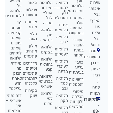
יועץ
משפיע
שירות
הלוואה
הלוואות
האתר
הלוואות
על
למסורבי
מיידיות
איכותי
שאלות
ומשכנתאות
הלוואה
בנק
אונליין
בכל
ותשובות
למסורבים
המומחים
ומוגבלים
לכל
הארץ!
אבטחת
שלנו
מטרה
10
איחוד
פנו
מידע
והופעות
טעויות
הלוואות
הלוואה
אלינו
בתקשורת
קריטיות
גילוי
חוץ
הלוואה
שאתם
בכל
נאות
משרדי
בנקאית
לרכב
עושים
נושא!
החברה
מילון
הלוואה
שאתם
הלוואות
בפתח
כתובת
מונחים
בצ’קים
לוקחים
לעסקים
תקווה
פיננסים
המשרדים
הלוואה
הלוואה
הלוואות
כתבו
– דרך
מדריכים
מיידית.
בהוראת
לעובדי
עלינו
וטיפים
מה
יצחק
קבע
מדינה
בעיתונות
פיננסיים
הבנק
רבין
הלוואות
הלוואה
להתנהלות
באמת
רישיונות
1,
בכרטיסי
כנגד
כלכלית
יודע
והסמכות
אשראי
פתח
נכס
עליכם?
סקירות
סיפורי
תקווה
הלוואה
הלוואה
שוק
דוח נתוני
הצלחה
לפי
התקשרו
מקרן
אשראי –
ולקוחות
סכום
-
איך
ממליצים
הלוואות
מוציאים
03-
לפי