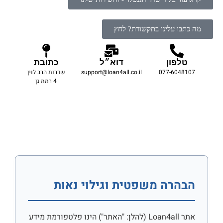
מה כתבו עלינו בתקשורת? לחץ
טלפון
דוא״ל
כתובת
077-6048107
support@loan4all.co.il
שדרות הרב לוין
4 רמת גן
הבהרה משפטית וגילוי נאות
אתר Loan4all (להלן: "האתר") הינו פלטפורמת מידע