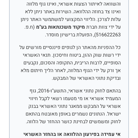
והשוואה לאיתור הצעות אשראי, ואינו גוף מלווה
ואינו צד בחוזה ההלוואה. השירות באתר ניתן ללא
עלות לצרכן. הליווי המקצועי למשתמשי האתר ניתן
על ידי צוות חברת
מיקוד משכנתאות בע"מ
(ח.פ.
516622263), הפועלת ברישיון מוסדר.
כל ההפניות מהאתר הן לגופים פיננסיים מורשים על
ידי רשות שוק ההון, ביטוח וחיסכון. תנאי האשראי
הסופיים, לרבות הריבית, התקופה והסכום, נקבעים
אך ורק על ידי הגוף המלווה, לאחר הליך חיתום מלא
ובדיקת נתוני האשראי של המבקש.
בהתאם לחוק נתוני אשראי, התשע"ו-2016, גוף
המעמיד אשראי או מי מטעמו רשאי לקבל חיווי
אשראי על המבקש ממאגר נתוני האשראי בבנק
ישראל. הנתונים נשמרים באופן מאובטח בהתאם
לחוק ומשמשים לבחינת כושר ההחזר של הלווה.
אי עמידה בפירעון ההלוואה או בהחזר האשראי