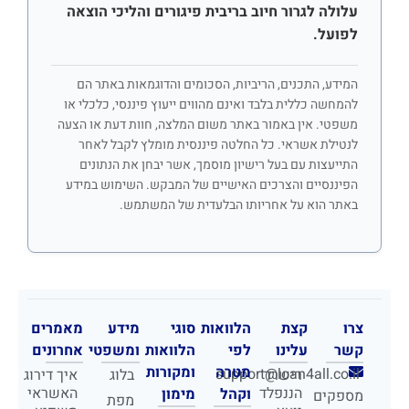
עלולה לגרור חיוב בריבית פיגורים והליכי הוצאה
לפועל.
המידע, התכנים, הריביות, הסכומים והדוגמאות באתר הם
להמחשה כללית בלבד ואינם מהווים ייעוץ פיננסי, כלכלי או
משפטי. אין באמור באתר משום המלצה, חוות דעת או הצעה
לנטילת אשראי. כל החלטה פיננסית מומלץ לקבל לאחר
התייעצות עם בעל רישיון מוסמך, אשר יבחן את הנתונים
הפיננסיים והצרכים האישיים של המבקש. השימוש במידע
באתר הוא על אחריותו הבלעדית של המשתמש.
צרו
קצת
הלוואות
סוגי
מידע
מאמרים
קשר
עלינו
לפי
הלוואות
ומשפטי
אחרונים
מטרה
ומקורות
support@loan4all.co.il
רישרד
בלוג
איך דירוג
הננפלד
האשראי
וקהל
מימון
מספקים
מפת