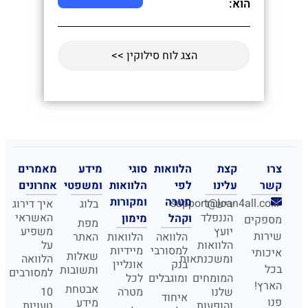
הוא:
הצג לוח סילוקין >>
צרו
קצת
הלוואות
סוגי
מידע
מאמרים
קשר
עלינו
לפי
הלוואות
ומשפטי
אחרונים
מטרה
ומקורות
support@loan4all.co.il
רישרד
בלוג
איך דירוג
הננפלד
האשראי
וקהל
מימון
מספקים
מפת
יועץ
משפיע
שירות
הלוואה
הלוואות
האתר
הלוואות
על
למסורבי
מיידיות
איכותי
שאלות
ומשכנתאות
הלוואה
בנק
אונליין
בכל
ותשובות
למסורבים
המומחים
ומוגבלים
לכל
הארץ!
אבטחת
שלנו
מטרה
10
איחוד
פנו
מידע
והופעות
טעויות