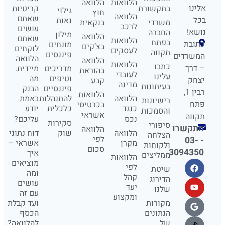
הלוואות
הלוואה
אלינו
בתקשורת
קריטיות
גילוי
חוץ
הלוואה
שאתם
בכל
נאות
משרדי
בנקאית
לרכב
עושים
נושא!
החברה
מילון
הלוואה
שאתם
הלוואות
בפתח
כתובת
מונחים
בצ’קים
לוקחים
לעסקים
תקווה
פיננסים
המשרדים
הלוואה
הלוואה
הלוואות
כתבו
– דרך
מדריכים
מיידית.
בהוראת
לעובדי
עלינו
וטיפים
מה
יצחק
קבע
מדינה
בעיתונות
פיננסיים
הבנק
רבין 1,
הלוואות
הלוואה
להתנהלות
באמת
רישיונות
פתח
בכרטיסי
כנגד
כלכלית
יודע
והסמכות
אשראי
תקווה
נכס
עליכם?
סקירות
סיפורי
התקשרו
הלוואה
הלוואה
שוק
דוח נתוני
הצלחה
לפי
- 03-
מקרן
אשראי –
ולקוחות
סכום
3094350
איך
ממליצים
הלוואות
מוציאים
לפי
שיטת
ומה
קהל
הדירוג
עושים
יעד
שלנו
עם זה
ומקצוע
מקורות
ועד קבלת
הנתונים
הכסף
של
להלוואה?