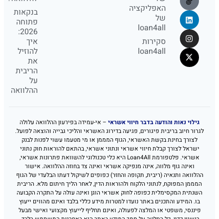
האפליקציה
בנקאות
של
פתוחה
loan4all
2026:
סקירות
איך
loan4all
להוזיל
את
הריבית
על
ההלוואה
גילוי נאות והודעה בדבר חיווי אשראי
– אי-עמידה בפירעון ההלוואה עלולה
לגרור חיוב בריבית פיגורים, פגיעה בדירוג האשראי והליכי גבייה והוצאה לפועל.
לצורך בחינת בקשת האשראי, הגוף המממן או מי מטעמו עשוי לפנות לבנק
ישראל לצורך קבלת חיווי אשראי ונתוני אשראי, בהתאם להוראות חוק נתוני
אשראי. פלטפורמת Loan4All היא כלי טכנולוגי להשוואת פתרונות אשראי,
ואינה גוף מלווה, אינה מנפיקה אשראי ואינה צד בחוזה ההלוואה. אישור
ההלוואה ותנאיה (ריבית, תקופה והחזר) כפופים לשיקול דעתו הבלעדי של הגוף
המממן המפוקח, לנתוני הלקוח ולהוראות הדין, לאחר הליך חיתום מלא. הריבית
השנתית המקסימלית כפופה לחוק אשראי הוגן ואינה עולה על התקרה הקבועה
בו. המידע והתכנים באתר נועדו למטרות מידע כללי בלבד ואינם מהווים ייעוץ
פיננסי, משפטי או המלצה לפעולה, ואינם תחליף לייעוץ מקצועי ואישי מבעל
רישיון כדין. כל החלטה על סמך המידע באתר היא באחריות המשתמש בלבד.