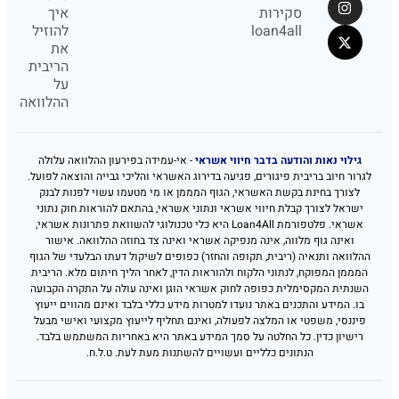
סקירות
איך
loan4all
להוזיל
את
הריבית
על
ההלוואה
גילוי נאות והודעה בדבר חיווי אשראי
- אי-עמידה בפירעון ההלוואה עלולה
לגרור חיוב בריבית פיגורים, פגיעה בדירוג האשראי והליכי גבייה והוצאה לפועל.
לצורך בחינת בקשת האשראי, הגוף המממן או מי מטעמו עשוי לפנות לבנק
ישראל לצורך קבלת חיווי אשראי ונתוני אשראי, בהתאם להוראות חוק נתוני
אשראי. פלטפורמת Loan4All היא כלי טכנולוגי להשוואת פתרונות אשראי,
ואינה גוף מלווה, אינה מנפיקה אשראי ואינה צד בחוזה ההלוואה. אישור
ההלוואה ותנאיה (ריבית, תקופה והחזר) כפופים לשיקול דעתו הבלעדי של הגוף
המממן המפוקח, לנתוני הלקוח ולהוראות הדין, לאחר הליך חיתום מלא. הריבית
השנתית המקסימלית כפופה לחוק אשראי הוגן ואינה עולה על התקרה הקבועה
בו. המידע והתכנים באתר נועדו למטרות מידע כללי בלבד ואינם מהווים ייעוץ
פיננסי, משפטי או המלצה לפעולה, ואינם תחליף לייעוץ מקצועי ואישי מבעל
רישיון כדין. כל החלטה על סמך המידע באתר היא באחריות המשתמש בלבד.
הנתונים כלליים ועשויים להשתנות מעת לעת. ט.ל.ח.