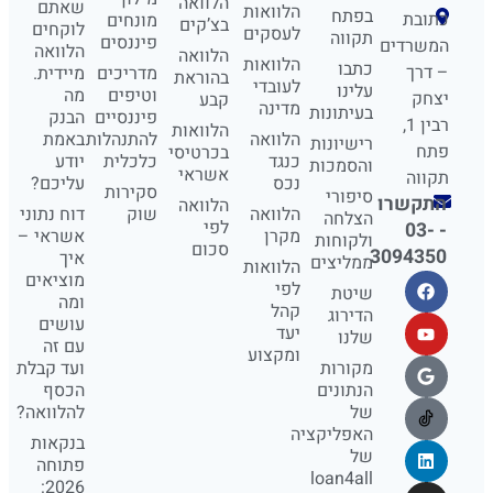
הלוואה
שאתם
הלוואות
בפתח
כתובת
מונחים
בצ’קים
לוקחים
לעסקים
תקווה
פיננסים
המשרדים
הלוואה
הלוואה
הלוואות
כתבו
– דרך
מדריכים
מיידית.
בהוראת
לעובדי
עלינו
וטיפים
מה
יצחק
קבע
מדינה
בעיתונות
פיננסיים
הבנק
רבין 1,
הלוואות
הלוואה
להתנהלות
באמת
רישיונות
פתח
בכרטיסי
כנגד
כלכלית
יודע
והסמכות
אשראי
תקווה
נכס
עליכם?
סקירות
סיפורי
התקשרו
הלוואה
הלוואה
שוק
דוח נתוני
הצלחה
לפי
- 03-
מקרן
אשראי –
ולקוחות
סכום
3094350
איך
ממליצים
הלוואות
מוציאים
לפי
שיטת
ומה
קהל
הדירוג
עושים
יעד
שלנו
עם זה
ומקצוע
מקורות
ועד קבלת
הנתונים
הכסף
של
להלוואה?
האפליקציה
בנקאות
של
פתוחה
loan4all
2026: