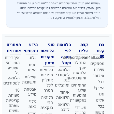
עשויים להשתנות. ייתכן שהמידע באתר המלווה יהיה שונה מהמוצג
כאן - מומלץ לבדוק את התנאים המלאים לפני קבלת החלטה. איננו
מוסד פיננסי ואיננו מעניקים אשראי; כל הצעת הלוואה תינתן על ידי
המלווה בלבד, בכפוף לתנאיו ולשיקול דעתו.
צרו
קצת
הלוואות
סוגי
מידע
מאמרים
קשר
עלינו
לפי
הלוואות
ומשפטי
אחרונים
מטרה
ומקורות
support@loan4all.co.il
רישרד
בלוג
איך דירוג
הננפלד
האשראי
וקהל
מימון
מספקים
מפת
יועץ
משפיע
שירות
הלוואה
הלוואות
האתר
הלוואות
על
למסורבי
מיידיות
איכותי
שאלות
ומשכנתאות
הלוואה
בנק
אונליין
בכל
ותשובות
למסורבים
המומחים
ומוגבלים
לכל
הארץ!
אבטחת
שלנו
מטרה
10
איחוד
פנו
מידע
והופעות
טעויות
הלוואות
הלוואה
אלינו
בתקשורת
קריטיות
גילוי
חוץ
הלוואה
שאתם
בכל
נאות
משרדי
בנקאית
לרכב
עושים
נושא!
החברה
מילון