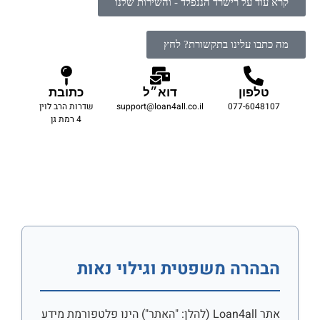
קרא עוד על רישרד הננפלד - והשירות שלנו
מה כתבו עלינו בתקשורת? לחץ
טלפון
דוא״ל
כתובת
077-6048107
support@loan4all.co.il
שדרות הרב לוין
4 רמת גן
הבהרה משפטית וגילוי נאות
אתר Loan4all (להלן: "האתר") הינו פלטפורמת מידע