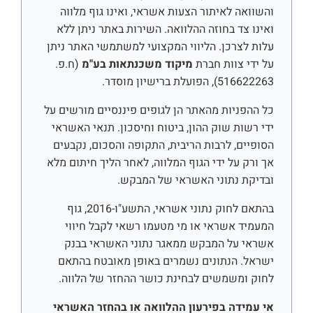
והשוואה לאיתור הצעות אשראי, ואינו גוף מלווה
ואינו צד בחוזה ההלוואה. השירות באתר ניתן ללא
עלות לצרכן. הליווי המקצועי למשתמשי האתר ניתן
על ידי צוות חברת
מיקוד משכנתאות בע"מ
(ח.פ.
516622263), הפועלת ברישיון מוסדר.
כל ההפניות מהאתר הן לגופים פיננסיים מורשים על
ידי רשות שוק ההון, ביטוח וחיסכון. תנאי האשראי
הסופיים, לרבות הריבית, התקופה והסכום, נקבעים
אך ורק על ידי הגוף המלווה, לאחר הליך חיתום מלא
ובדיקת נתוני האשראי של המבקש.
בהתאם לחוק נתוני אשראי, התשע"ו-2016, גוף
המעמיד אשראי או מי מטעמו רשאי לקבל חיווי
אשראי על המבקש ממאגר נתוני האשראי בבנק
ישראל. הנתונים נשמרים באופן מאובטח בהתאם
לחוק ומשמשים לבחינת כושר ההחזר של הלווה.
אי עמידה בפירעון ההלוואה או בהחזר האשראי