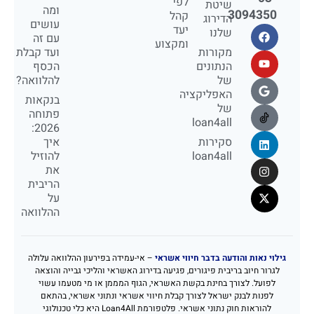
לפי
שיטת
ומה
3094350
קהל
הדירוג
עושים
יעד
שלנו
עם זה
ומקצוע
מקורות
ועד קבלת
הנתונים
הכסף
של
להלוואה?
האפליקציה
בנקאות
של
פתוחה
loan4all
2026:
סקירות
איך
loan4all
להוזיל
את
הריבית
על
ההלוואה
גילוי נאות והודעה בדבר חיווי אשראי
– אי-עמידה בפירעון ההלוואה עלולה
לגרור חיוב בריבית פיגורים, פגיעה בדירוג האשראי והליכי גבייה והוצאה
לפועל. לצורך בחינת בקשת האשראי, הגוף המממן או מי מטעמו עשוי
לפנות לבנק ישראל לצורך קבלת חיווי אשראי ונתוני אשראי, בהתאם
להוראות חוק נתוני אשראי. פלטפורמת Loan4All היא כלי טכנולוגי