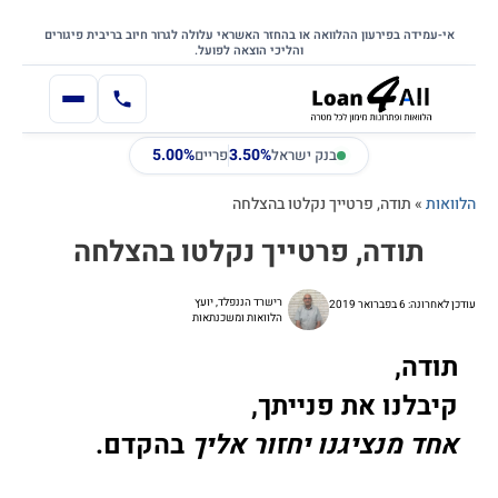
דילוג
דלג לתוכן הראשי
לתוכן
אי-עמידה בפירעון ההלוואה או בהחזר האשראי עלולה לגרור חיוב בריבית פיגורים
והליכי הוצאה לפועל.
5.00%
3.50%
בנק ישראל
פריים
הלוואות
»
תודה, פרטייך נקלטו בהצלחה
תודה, פרטייך נקלטו בהצלחה
רישרד הננפלד, יועץ
עודכן לאחרונה: 6 בפברואר 2019
הלוואות ומשכנתאות
תודה,
קיבלנו את פנייתך,
אחד מנציגנו יחזור אליך
בהקדם.