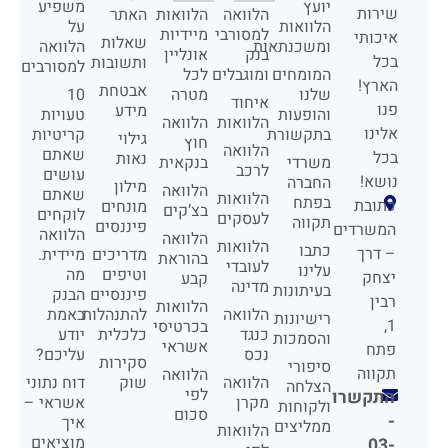
יועץ
משפיע
שירות
הלוואה
הלוואות
האתר
הלוואות
על
למסורבי
מיידיות
איכותי
שאלות
ומשכנתאות
הלוואה
בנק
אונליין
בכל
ותשובות
למסורבים
המומחים
ומוגבלים
לכל
הארץ!
אבטחת
שלנו
מטרה
10
איחוד
פנו
מידע
והופעות
טעויות
הלוואות
הלוואה
אלינו
בתקשורת
קריטיות
גילוי
חוץ
הלוואה
שאתם
בכל
נאות
משרדי
בנקאית
לרכב
עושים
נושא!
החברה
מילון
הלוואה
שאתם
הלוואות
בפתח
כתובת
מונחים
בצ’קים
לוקחים
לעסקים
תקווה
פיננסים
המשרדים
הלוואה
הלוואה
הלוואות
כתבו
– דרך
מדריכים
מיידית.
בהוראת
לעובדי
עלינו
וטיפים
מה
יצחק
קבע
מדינה
בעיתונות
פיננסיים
הבנק
רבין
הלוואות
הלוואה
להתנהלות
באמת
רישיונות
1,
בכרטיסי
כנגד
כלכלית
יודע
והסמכות
אשראי
פתח
נכס
עליכם?
סקירות
סיפורי
תקווה
הלוואה
הלוואה
שוק
דוח נתוני
הצלחה
לפי
התקשרו
מקרן
אשראי –
ולקוחות
סכום
-
איך
ממליצים
הלוואות
מוציאים
03-