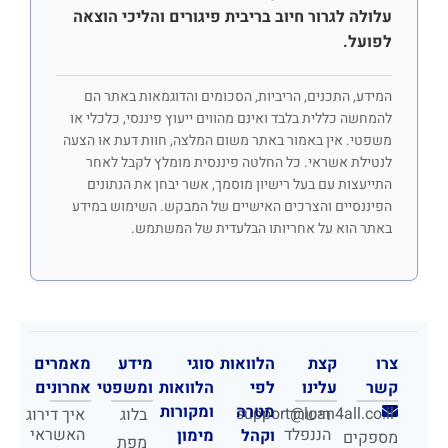
עלולה לגרור חיוב בריבית פיגורים והליכי הוצאה
לפועל.
המידע, התכנים, הריביות, הסכומים והדוגמאות באתר הם
להמחשה כללית בלבד ואינם מהווים ייעוץ פיננסי, כלכלי או
משפטי. אין באמור באתר משום המלצה, חוות דעת או הצעה
לנטילת אשראי. כל החלטה פיננסית מומלץ לקבל לאחר
התייעצות עם בעל רישיון מוסמך, אשר יבחן את הנתונים
הפיננסיים והצרכים האישיים של המבקש. השימוש במידע
באתר הוא על אחריותו הבלעדית של המשתמש.
צרו
קצת
הלוואות
סוגי
מידע
מאמרים
קשר
עלינו
לפי
הלוואות
ומשפטי
אחרונים
מטרה
ומקורות
support@loan4all.co.il
רישרד
בלוג
איך דירוג
הננפלד
האשראי
וקהל
מימון
מספקים
מפת