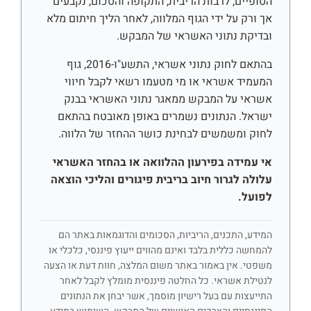
הסופיים, לרבות הריבית, התקופה והסכום, נקבעים
אך ורק על ידי הגוף המלווה, לאחר הליך חיתום מלא
ובדיקת נתוני האשראי של המבקש.
בהתאם לחוק נתוני אשראי, התשע"ו-2016, גוף
המעמיד אשראי או מי מטעמו רשאי לקבל חיווי
אשראי על המבקש ממאגר נתוני האשראי בבנק
ישראל. הנתונים נשמרים באופן מאובטח בהתאם
לחוק ומשמשים לבחינת כושר ההחזר של הלווה.
אי עמידה בפירעון ההלוואה או בהחזר האשראי
עלולה לגרור חיוב בריבית פיגורים והליכי הוצאה
לפועל.
המידע, התכנים, הריביות, הסכומים והדוגמאות באתר הם
להמחשה כללית בלבד ואינם מהווים ייעוץ פיננסי, כלכלי או
משפטי. אין באמור באתר משום המלצה, חוות דעת או הצעה
לנטילת אשראי. כל החלטה פיננסית מומלץ לקבל לאחר
התייעצות עם בעל רישיון מוסמך, אשר יבחן את הנתונים