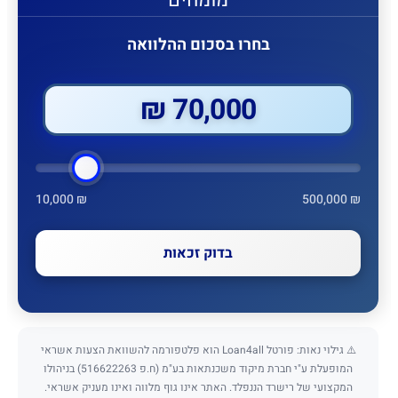
מומחים
בחרו בסכום ההלוואה
70,000 ₪
10,000 ₪
500,000 ₪
בדוק זכאות
⚠️ גילוי נאות: פורטל Loan4all הוא פלטפורמה להשוואת הצעות אשראי
המופעלת ע"י חברת מיקוד משכנתאות בע"מ (ח.פ 516622263) בניהולו
המקצועי של רישרד הננפלד. האתר אינו גוף מלווה ואינו מעניק אשראי.