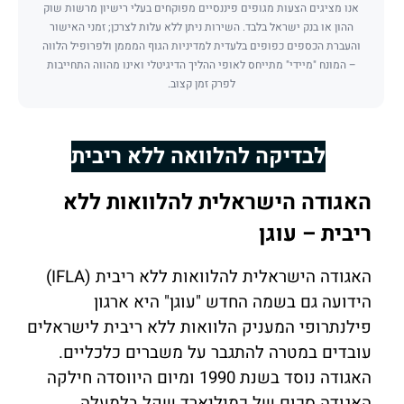
אנו מציגים הצעות מגופים פיננסיים מפוקחים בעלי רישיון מרשות שוק
ההון או בנק ישראל בלבד. השירות ניתן ללא עלות לצרכן; זמני האישור
והעברת הכספים כפופים בלעדית למדיניות הגוף המממן ולפרופיל הלווה
– המונח "מיידי" מתייחס לאופי ההליך הדיגיטלי ואינו מהווה התחייבות
לפרק זמן קצוב.
לבדיקה להלוואה ללא ריבית
האגודה הישראלית להלוואות ללא
ריבית – עוגן
האגודה הישראלית להלוואות ללא ריבית (IFLA)
הידועה גם בשמה החדש "עוגן" היא ארגון
פילנתרופי המעניק הלוואות ללא ריבית לישראלים
עובדים במטרה להתגבר על משברים כלכליים.
האגודה נוסד בשנת 1990 ומיום היווסדה חילקה
האגודה סכום של כמיליארד שקל בלמעלה