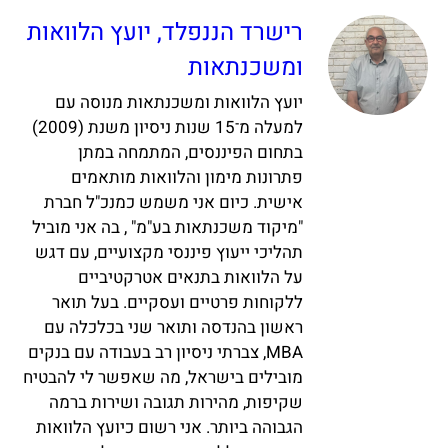
רישרד הננפלד, יועץ הלוואות
ומשכנתאות
יועץ הלוואות ומשכנתאות מנוסה עם
למעלה מ־15 שנות ניסיון משנת (2009)
בתחום הפיננסים, המתמחה במתן
פתרונות מימון והלוואות מותאמים
אישית. כיום אני משמש כמנכ"ל חברת
"מיקוד משכנתאות בע"מ" , בה אני מוביל
תהליכי ייעוץ פיננסי מקצועיים, עם דגש
על הלוואות בתנאים אטרקטיביים
ללקוחות פרטיים ועסקיים. בעל תואר
ראשון בהנדסה ותואר שני בכלכלה עם
MBA, צברתי ניסיון רב בעבודה עם בנקים
מובילים בישראל, מה שאפשר לי להבטיח
שקיפות, מהירות תגובה ושירות ברמה
הגבוהה ביותר. אני רשום כיועץ הלוואות