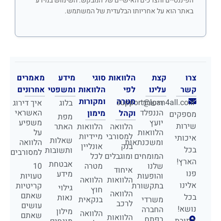
הפיננסיים והצרכים האישיים של המבקש. השימוש במידע
באתר הוא על אחריותו הבלעדית של המשתמש.
צרו
קצת
הלוואות
סוגי
מידע
מאמרים
קשר
עלינו
לפי
הלוואות
ומשפטי
אחרונים
מטרה
ומקורות
support@loan4all.co.il
רישרד
בלוג
איך דירוג
הננפלד
האשראי
וקהל
מימון
מספקים
מפת
יועץ
משפיע
שירות
הלוואה
הלוואות
האתר
הלוואות
על
למסורבי
מיידיות
איכותי
שאלות
ומשכנתאות
הלוואה
בנק
אונליין
בכל
ותשובות
למסורבים
המומחים
ומוגבלים
לכל
הארץ!
אבטחת
שלנו
מטרה
10
איחוד
פנו
מידע
והופעות
טעויות
הלוואות
הלוואה
אלינו
בתקשורת
קריטיות
גילוי
חוץ
הלוואה
שאתם
בכל
נאות
משרדי
בנקאית
לרכב
עושים
נושא!
החברה
מילון
הלוואה
שאתם
הלוואות
בפתח
כתובת