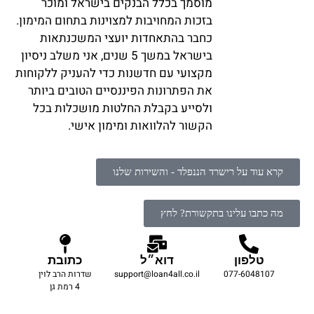
מוסמך בכלל הבנקים בישראל ומוכר
בזכות המחויבות למצוינות בתחום המימון.
כחבר בהתאחדות יועצי המשכנתאות
בישראל במשך 5 שנים, אני משלב ניסיון
מקצועי עם חדשנות כדי להעניק ללקוחות
את הפתרונות הפיננסיים הטובים ביותר
ולסייע בקבלת החלטות מושכלות בכל
הקשור להלוואות ומימון אישי.
קרא עוד על רישרד הננפלד - והשירות שלנו
מה כתבו עלינו בתקשורת? לחץ
טלפון
דוא״ל
כתובת
077-6048107
support@loan4all.co.il
שדרות הרב לוין
4 רמת גן