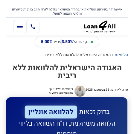
דילוג
דלג לתוכן הראשי
לתוכן
אי-עמידה בפירעון ההלוואה או בהחזר האשראי עלולה לגרור חיוב בריבית פיגורים
והליכי הוצאה לפועל.
5.00%
3.50%
בנק ישראל
פריים
הלוואות
»
האגודה הישראלית להלוואות ללא ריבית
האגודה הישראלית להלוואות ללא
ריבית
רישרד הננפלד, יועץ
עודכן לאחרונה: 25 בספטמבר 2025
הלוואות ומשכנתאות
להלוואה אונליין
בדוק זכאות
הלוואה משתלמת, דו"ח השוואה בליווי