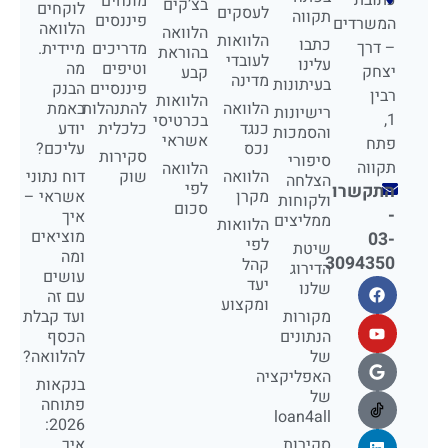
מונחים
בצ’קים
לוקחים
לעסקים
תקווה
פיננסים
המשרדים
הלוואה
הלוואה
הלוואות
כתבו
– דרך
מדריכים
מיידית.
בהוראת
לעובדי
עלינו
וטיפים
מה
יצחק
קבע
מדינה
בעיתונות
פיננסיים
הבנק
רבין
הלוואות
הלוואה
להתנהלות
באמת
רישיונות
1,
בכרטיסי
כנגד
כלכלית
יודע
והסמכות
אשראי
פתח
נכס
עליכם?
סקירות
סיפורי
תקווה
הלוואה
הלוואה
שוק
דוח נתוני
הצלחה
לפי
התקשרו
מקרן
אשראי –
ולקוחות
סכום
-
איך
ממליצים
הלוואות
מוציאים
03-
לפי
שיטת
ומה
3094350
קהל
הדירוג
עושים
יעד
שלנו
עם זה
ומקצוע
מקורות
ועד קבלת
הנתונים
הכסף
של
להלוואה?
האפליקציה
בנקאות
של
פתוחה
loan4all
2026:
סקירות
איך