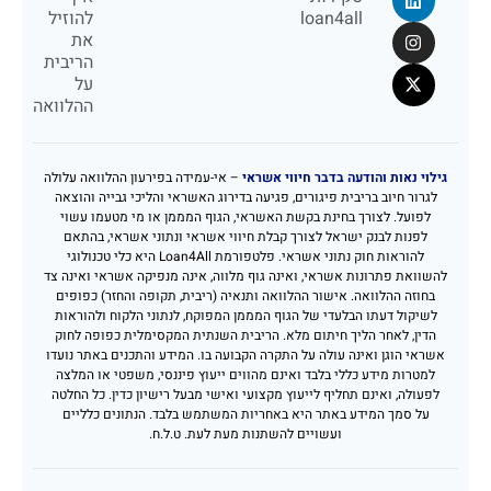
loan4all
להוזיל
את
הריבית
על
ההלוואה
גילוי נאות והודעה בדבר חיווי אשראי
– אי-עמידה בפירעון ההלוואה עלולה
לגרור חיוב בריבית פיגורים, פגיעה בדירוג האשראי והליכי גבייה והוצאה
לפועל. לצורך בחינת בקשת האשראי, הגוף המממן או מי מטעמו עשוי
לפנות לבנק ישראל לצורך קבלת חיווי אשראי ונתוני אשראי, בהתאם
להוראות חוק נתוני אשראי. פלטפורמת Loan4All היא כלי טכנולוגי
להשוואת פתרונות אשראי, ואינה גוף מלווה, אינה מנפיקה אשראי ואינה צד
בחוזה ההלוואה. אישור ההלוואה ותנאיה (ריבית, תקופה והחזר) כפופים
לשיקול דעתו הבלעדי של הגוף המממן המפוקח, לנתוני הלקוח ולהוראות
הדין, לאחר הליך חיתום מלא. הריבית השנתית המקסימלית כפופה לחוק
אשראי הוגן ואינה עולה על התקרה הקבועה בו. המידע והתכנים באתר נועדו
למטרות מידע כללי בלבד ואינם מהווים ייעוץ פיננסי, משפטי או המלצה
לפעולה, ואינם תחליף לייעוץ מקצועי ואישי מבעל רישיון כדין. כל החלטה
על סמך המידע באתר היא באחריות המשתמש בלבד. הנתונים כלליים
ועשויים להשתנות מעת לעת. ט.ל.ח.