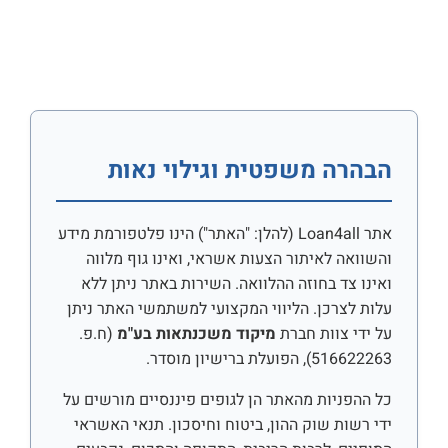
הבהרה משפטית וגילוי נאות
אתר Loan4all (להלן: "האתר") הינו פלטפורמת מידע
והשוואה לאיתור הצעות אשראי, ואינו גוף מלווה
ואינו צד בחוזה ההלוואה. השירות באתר ניתן ללא
עלות לצרכן. הליווי המקצועי למשתמשי האתר ניתן
על ידי צוות חברת
מיקוד משכנתאות בע"מ
(ח.פ.
516622263), הפועלת ברישיון מוסדר.
כל ההפניות מהאתר הן לגופים פיננסיים מורשים על
ידי רשות שוק ההון, ביטוח וחיסכון. תנאי האשראי