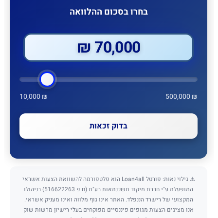
בחרו בסכום ההלוואה
70,000 ₪
10,000 ₪
500,000 ₪
בדוק זכאות
⚠️ גילוי נאות: פורטל Loan4all הוא פלטפורמה להשוואת הצעות אשראי
המופעלת ע"י חברת מיקוד משכנתאות בע"מ (ח.פ 516622263) בניהולו
המקצועי של רישרד הננפלד. האתר אינו גוף מלווה ואינו מעניק אשראי.
אנו מציגים הצעות מגופים פיננסיים מפוקחים בעלי רישיון מרשות שוק