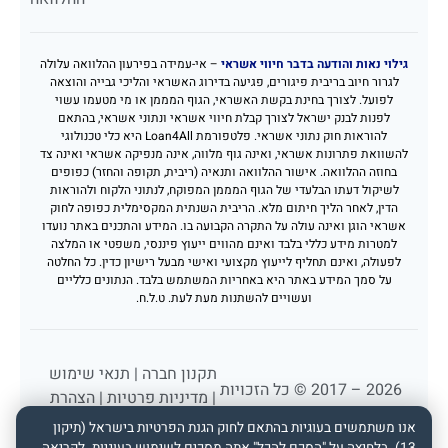
גילוי נאות והודעה בדבר חיווי אשראי
– אי-עמידה בפירעון ההלוואה עלולה
לגרור חיוב בריבית פיגורים, פגיעה בדירוג האשראי והליכי גבייה והוצאה
לפועל. לצורך בחינת בקשת האשראי, הגוף המממן או מי מטעמו עשוי
לפנות לבנק ישראל לצורך קבלת חיווי אשראי ונתוני אשראי, בהתאם
להוראות חוק נתוני אשראי. פלטפורמת Loan4All היא כלי טכנולוגי
להשוואת פתרונות אשראי, ואינה גוף מלווה, אינה מנפיקה אשראי ואינה צד
בחוזה ההלוואה. אישור ההלוואה ותנאיה (ריבית, תקופה והחזר) כפופים
לשיקול דעתו הבלעדי של הגוף המממן המפוקח, לנתוני הלקוח ולהוראות
הדין, לאחר הליך חיתום מלא. הריבית השנתית המקסימלית כפופה לחוק
אשראי הוגן ואינה עולה על התקרה הקבועה בו. המידע והתכנים באתר נועדו
למטרות מידע כללי בלבד ואינם מהווים ייעוץ פיננסי, משפטי או המלצה
לפעולה, ואינם תחליף לייעוץ מקצועי ואישי מבעל רישיון כדין. כל החלטה
על סמך המידע באתר היא באחריות המשתמש בלבד. הנתונים כלליים
ועשויים להשתנות מעת לעת. ט.ל.ח.
תקנון חברה
|
תנאי שימוש
2026 – 2017 © כל הזכויות
|
מדיניות פרטיות
|
הצהרת
שמורות לפורטל הלוואות
נגישות
אנו משתמשים בעוגיות בהתאם לחוק הגנת הפרטיות בישראל (תיקון
loan4all