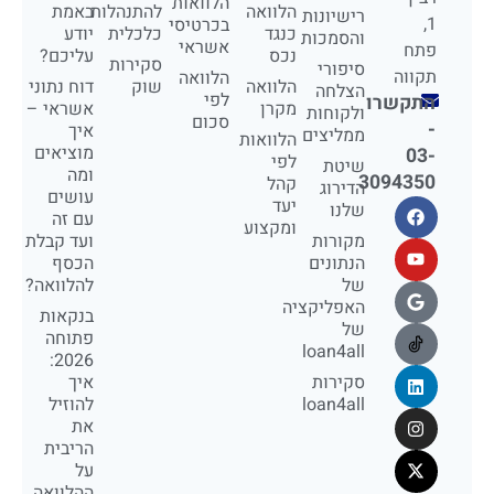
הלוואות
הלוואה
להתנהלות
באמת
רישיונות
1,
בכרטיסי
כנגד
כלכלית
יודע
והסמכות
אשראי
פתח
נכס
עליכם?
סקירות
סיפורי
תקווה
הלוואה
הלוואה
שוק
דוח נתוני
הצלחה
לפי
התקשרו
מקרן
אשראי –
ולקוחות
סכום
-
איך
ממליצים
הלוואות
מוציאים
03-
לפי
שיטת
ומה
3094350
קהל
הדירוג
עושים
יעד
שלנו
עם זה
ומקצוע
מקורות
ועד קבלת
הנתונים
הכסף
של
להלוואה?
האפליקציה
בנקאות
של
פתוחה
loan4all
2026:
סקירות
איך
loan4all
להוזיל
את
הריבית
על
ההלוואה