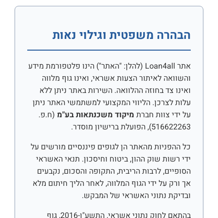
הבהרה משפטית וגילוי נאות
אתר Loan4all (להלן: "האתר") הינו פלטפורמת מידע
והשוואה לאיתור הצעות אשראי, ואינו גוף מלווה
ואינו צד בחוזה ההלוואה. השירות באתר ניתן ללא
עלות לצרכן. הליווי המקצועי למשתמשי האתר ניתן
על ידי צוות חברת
מיקוד משכנתאות בע"מ
(ח.פ.
516622263), הפועלת ברישיון מוסדר.
כל ההפניות מהאתר הן לגופים פיננסיים מורשים על
ידי רשות שוק ההון, ביטוח וחיסכון. תנאי האשראי
הסופיים, לרבות הריבית, התקופה והסכום, נקבעים
אך ורק על ידי הגוף המלווה, לאחר הליך חיתום מלא
ובדיקת נתוני האשראי של המבקש.
בהתאם לחוק נתוני אשראי, התשע"ו-2016, גוף