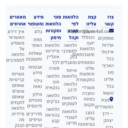
צרו
קצת
הלוואות
סוגי
מידע
מאמרים
קשר
עלינו
לפי
הלוואות
ומשפטי
אחרונים
מטרה
ומקורות
support@loan4all.co.il
רישרד
בלוג
איך דירוג
הננפלד
האשראי
וקהל
מימון
מספקים
מפת
יועץ
משפיע
שירות
הלוואה
הלוואות
האתר
הלוואות
על
למסורבי
מיידיות
איכותי
שאלות
ומשכנתאות
הלוואה
בנק
אונליין
בכל
ותשובות
למסורבים
המומחים
ומוגבלים
לכל
הארץ!
אבטחת
שלנו
מטרה
10
איחוד
פנו
מידע
והופעות
טעויות
הלוואות
הלוואה
אלינו
בתקשורת
קריטיות
גילוי
חוץ
הלוואה
שאתם
בכל
נאות
משרדי
בנקאית
לרכב
עושים
נושא!
החברה
מילון
הלוואה
שאתם
הלוואות
בפתח
כתובת
מונחים
בצ’קים
לוקחים
לעסקים
תקווה
פיננסים
המשרדים
הלוואה
הלוואה
הלוואות
כתבו
– דרך
מדריכים
מיידית.
בהוראת
לעובדי
עלינו
וטיפים
מה
יצחק
קבע
מדינה
בעיתונות
פיננסיים
הבנק
רבין