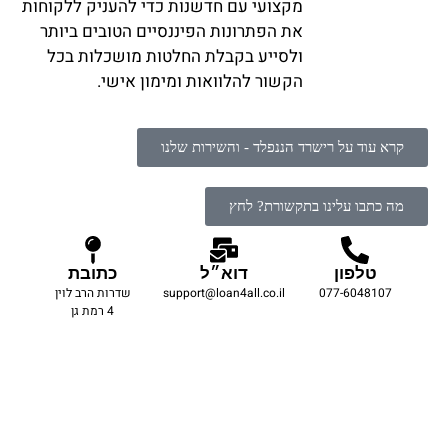
מקצועי עם חדשנות כדי להעניק ללקוחות
את הפתרונות הפיננסיים הטובים ביותר
ולסייע בקבלת החלטות מושכלות בכל
הקשור להלוואות ומימון אישי.
קרא עוד על רישרד הננפלד - והשירות שלנו
מה כתבו עלינו בתקשורת? לחץ
טלפון
דוא״ל
כתובת
077-6048107
support@loan4all.co.il
שדרות הרב לוין
4 רמת גן