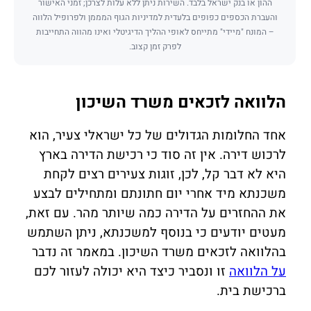
ההון או בנק ישראל בלבד. השירות ניתן ללא עלות לצרכן; זמני האישור
והעברת הכספים כפופים בלעדית למדיניות הגוף המממן ולפרופיל הלווה
– המונח "מיידי" מתייחס לאופי ההליך הדיגיטלי ואינו מהווה התחייבות
לפרק זמן קצוב.
הלוואה לזכאים משרד השיכון
אחד החלומות הגדולים של כל ישראלי צעיר, הוא
לרכוש דירה. אין זה סוד כי רכישת הדירה בארץ
היא לא דבר קל, לכן, זוגות צעירים רצים לקחת
משכנתא מיד אחרי יום חתונתם ומתחילים לבצע
את ההחזרים על הדירה כמה שיותר מהר. עם זאת,
מעטים יודעים כי בנוסף למשכנתא, ניתן השתמש
בהלוואה לזכאים משרד השיכון. במאמר זה נדבר
על הלוואה
זו ונסביר כיצד היא יכולה לעזור לכם
ברכישת בית.