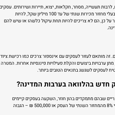
 לרבות תעשייה, מסחר, חקלאות, יצוא, תיירות ושירותים. עסקים
זכאים חייבים לעמוד בקריטריונים מסוימים: הם צריכים להיות בעלי מחזור מכירות שנתי של עד 100 מיליון שקל, להיות
ר על כן, הם לא צריכים להיות תחת עיקול כלשהו או שיש להם
נה.
. זה מותאם לעזור לעסקים עם אינספור צרכים כמו רכישת ציוד
מתן ערבויות ביצועים והקלת פעילויות פיננסיות אחרות. המטרה
טיח לעסקים לשגשג בתנאים הטובים ביותר.
ק חדש בהלוואה בערבות המדינה?
קריים שבהם מתמקדים בהון חוזר, השקעה בעסקים קיימים
והלוואות מפורשות לעסקים בהקמה. סכום ההלוואה נקבע לפי 8% מהמחזור השנתי של העסק או 500,000 ₪ – הגבוה