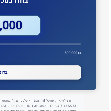
בחרו בסכו
000 ₪
500,000 ₪
בדוק
⚠️ גילוי נאות: פורטל Loan4all הו
516622263) בניהולו המקצועי של רישרד הננפלד. האתר א
מפוקחים בעלי רישיון מרשות שוק ההון או בנק ישראל בלבד. הש