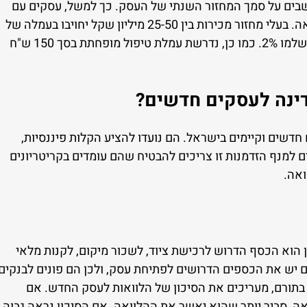
שבים על סמך המחזור השנתי של העסק. כך למשל, עסקים עם
מחזור מכירות של עד 25 מיליון שקל ישלמו 1% מסכום ההלוואה. בעלי מחזור מכירות בין 25-50 מיליון שקל יחויבו בעמלה של
1.5%, בעוד עסקים עם מחזור מכירות בין 50-100 מיליון שקל ישלמו 2%. כמו כן, נדרשת עמלת טיפול מופחתת בסך 150 ש"ח
דינה לעסקים חדשים?
חדשים וקיימים בישראל. הם נועדו להציע הקלות פיננסיות,
ם למנף הזדמנות זו צריכים להבטיח שהם עומדים בקריטריונים
ואה.
 הוא הכסף הדרוש לרכישת ציוד, לשכור מיקום, לקנות מלאי
 יש את הכספים הדרושים לפתיחת עסק, ולכן הם פונים לבנקים
 בתורם, מעריכים את הסיכון של הלוואות לעסק החדש. אם
ה, סביר יותר שהוא יאשר את ההלוואה. אם הסיכון נראה גבוה