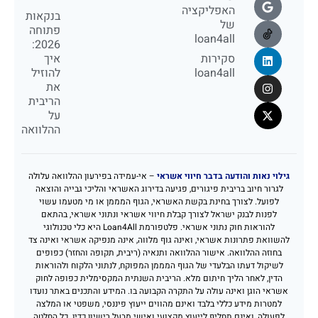
האפליקציה
בנקאות
של
פתוחה
loan4all
2026:
סקירות
איך
loan4all
להוזיל
את
הריבית
על
ההלוואה
גילוי נאות והודעה בדבר חיווי אשראי
– אי-עמידה בפירעון ההלוואה עלולה
לגרור חיוב בריבית פיגורים, פגיעה בדירוג האשראי והליכי גבייה והוצאה
לפועל. לצורך בחינת בקשת האשראי, הגוף המממן או מי מטעמו עשוי
לפנות לבנק ישראל לצורך קבלת חיווי אשראי ונתוני אשראי, בהתאם
להוראות חוק נתוני אשראי. פלטפורמת Loan4All היא כלי טכנולוגי
להשוואת פתרונות אשראי, ואינה גוף מלווה, אינה מנפיקה אשראי ואינה צד
בחוזה ההלוואה. אישור ההלוואה ותנאיה (ריבית, תקופה והחזר) כפופים
לשיקול דעתו הבלעדי של הגוף המממן המפוקח, לנתוני הלקוח ולהוראות
הדין, לאחר הליך חיתום מלא. הריבית השנתית המקסימלית כפופה לחוק
אשראי הוגן ואינה עולה על התקרה הקבועה בו. המידע והתכנים באתר נועדו
למטרות מידע כללי בלבד ואינם מהווים ייעוץ פיננסי, משפטי או המלצה
לפעולה, ואינם תחליף לייעוץ מקצועי ואישי מבעל רישיון כדין. כל החלטה