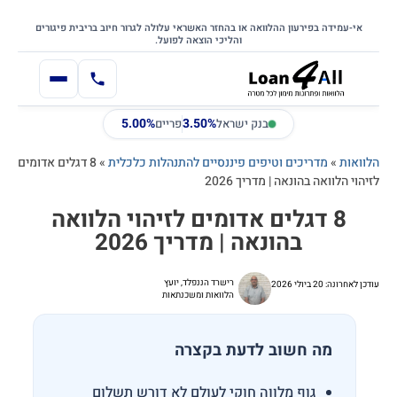
דילוג
דלג לתוכן הראשי
לתוכן
אי-עמידה בפירעון ההלוואה או בהחזר האשראי עלולה לגרור חיוב בריבית פיגורים
והליכי הוצאה לפועל.
5.00%
3.50%
בנק ישראל
פריים
הלוואות
»
מדריכים וטיפים פיננסיים להתנהלות כלכלית
»
8 דגלים אדומים
לזיהוי הלוואה בהונאה | מדריך 2026
8 דגלים אדומים לזיהוי הלוואה
בהונאה | מדריך 2026
רישרד הננפלד, יועץ
עודכן לאחרונה: 20 ביולי 2026
הלוואות ומשכנתאות
מה חשוב לדעת בקצרה
גוף מלווה חוקי לעולם לא דורש תשלום