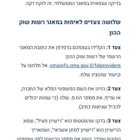
בדיקה עצמאית במאגר הממשלתי. זה לוקח דקה.
שלושה צעדים לאימות במאגר רשות שוק
ההון
צעד 1:
הקלידו בעצמכם בדפדפן את כתובת המאגר
הרשמי של רשות שוק ההון:
cmainfo.cma.gov.il/fslproviders
. אל תלחצו על
קישור שהנציג שלח.
צעד 2:
הזינו את השם המשפטי המלא של החברה,
או עדיף, את מספר הח.פ. שלה (כי שמות יכולים
להכיל שגיאות כתיב).
צעד 3:
בדקו שהסטטוס הוא "רישיון פעיל", שסוג
הרישיון הוא "רישיון למתן אשראי", ושתאריך
התוקף עתידי. השוו את מספר הרישיון למה שמופיע