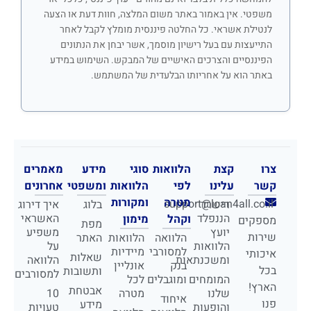
משפטי. אין באמור באתר משום המלצה, חוות דעת או הצעה
לנטילת אשראי. כל החלטה פיננסית מומלץ לקבל לאחר
התייעצות עם בעל רישיון מוסמך, אשר יבחן את הנתונים
הפיננסיים והצרכים האישיים של המבקש. השימוש במידע
באתר הוא על אחריותו הבלעדית של המשתמש.
צרו
קצת
הלוואות
סוגי
מידע
מאמרים
קשר
עלינו
לפי
הלוואות
ומשפטי
אחרונים
מטרה
ומקורות
support@loan4all.co.il
רישרד
בלוג
איך דירוג
הננפלד
האשראי
וקהל
מימון
מספקים
מפת
יועץ
משפיע
שירות
הלוואה
הלוואות
האתר
הלוואות
על
למסורבי
מיידיות
איכותי
שאלות
ומשכנתאות
הלוואה
בנק
אונליין
בכל
ותשובות
למסורבים
המומחים
ומוגבלים
לכל
הארץ!
אבטחת
שלנו
מטרה
10
איחוד
פנו
מידע
והופעות
טעויות