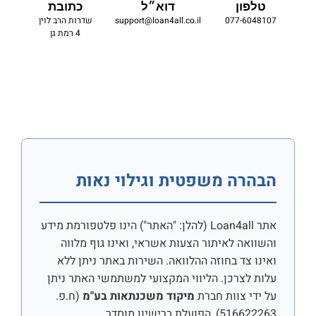
טלפון
דוא״ל
כתובת
077-6048107
support@loan4all.co.il
שדרות הרב לוין
4 רמת גן
הבהרה משפטית וגילוי נאות
אתר Loan4all (להלן: "האתר") הינו פלטפורמת מידע
והשוואה לאיתור הצעות אשראי, ואינו גוף מלווה
ואינו צד בחוזה ההלוואה. השירות באתר ניתן ללא
עלות לצרכן. הליווי המקצועי למשתמשי האתר ניתן
על ידי צוות חברת
מיקוד משכנתאות בע"מ
(ח.פ.
516622263), הפועלת ברישיון מוסדר.