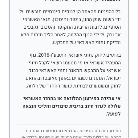
כל ההפניות מהאתר הן לגופים פיננסיים מורשים על
ידי רשות שוק ההון, ביטוח וחיסכון. תנאי האשראי
הסופיים, לרבות הריבית, התקופה והסכום, נקבעים
אך ורק על ידי הגוף המלווה, לאחר הליך חיתום מלא
ובדיקת נתוני האשראי של המבקש.
בהתאם לחוק נתוני אשראי, התשע"ו-2016, גוף
המעמיד אשראי או מי מטעמו רשאי לקבל חיווי
אשראי על המבקש ממאגר נתוני האשראי בבנק
ישראל. הנתונים נשמרים באופן מאובטח בהתאם
לחוק ומשמשים לבחינת כושר ההחזר של הלווה.
אי עמידה בפירעון ההלוואה או בהחזר האשראי
עלולה לגרור חיוב בריבית פיגורים והליכי הוצאה
לפועל.
המידע, התכנים, הריביות, הסכומים והדוגמאות באתר הם
להמחשה כללית בלבד ואינם מהווים ייעוץ פיננסי, כלכלי או