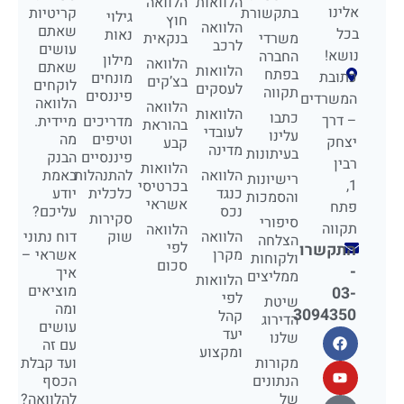
הלוואות
הלוואה
אלינו
בתקשורת
קריטיות
גילוי
חוץ
הלוואה
שאתם
בכל
נאות
משרדי
בנקאית
לרכב
עושים
נושא!
החברה
מילון
הלוואה
שאתם
הלוואות
בפתח
כתובת
מונחים
בצ’קים
לוקחים
לעסקים
תקווה
פיננסים
המשרדים
הלוואה
הלוואה
הלוואות
כתבו
– דרך
מדריכים
מיידית.
בהוראת
לעובדי
עלינו
וטיפים
מה
יצחק
קבע
מדינה
בעיתונות
פיננסיים
הבנק
רבין
הלוואות
הלוואה
להתנהלות
באמת
רישיונות
1,
בכרטיסי
כנגד
כלכלית
יודע
והסמכות
אשראי
פתח
נכס
עליכם?
סקירות
סיפורי
תקווה
הלוואה
הלוואה
שוק
דוח נתוני
הצלחה
לפי
התקשרו
מקרן
אשראי –
ולקוחות
סכום
-
איך
ממליצים
הלוואות
מוציאים
03-
לפי
שיטת
ומה
3094350
קהל
הדירוג
עושים
יעד
שלנו
עם זה
ומקצוע
מקורות
ועד קבלת
הנתונים
הכסף
של
להלוואה?