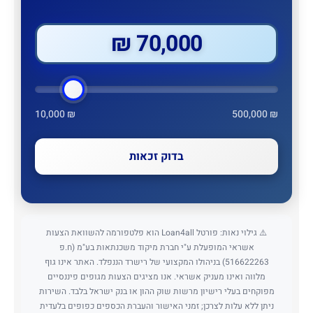
70,000 ₪
10,000 ₪
500,000 ₪
בדוק זכאות
⚠️ גילוי נאות: פורטל Loan4all הוא פלטפורמה להשוואת הצעות
אשראי המופעלת ע"י חברת מיקוד משכנתאות בע"מ (ח.פ
516622263) בניהולו המקצועי של רישרד הננפלד. האתר אינו גוף
מלווה ואינו מעניק אשראי. אנו מציגים הצעות מגופים פיננסיים
מפוקחים בעלי רישיון מרשות שוק ההון או בנק ישראל בלבד. השירות
ניתן ללא עלות לצרכן; זמני האישור והעברת הכספים כפופים בלעדית