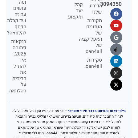
ומה
3094350
קהל
הדירוג
עושים
יעד
שלנו
עם זה
ומקצוע
מקורות
ועד קבלת
הנתונים
הכסף
של
להלוואה?
האפליקציה
בנקאות
של
פתוחה
loan4all
2026:
סקירות
איך
loan4all
להוזיל
את
הריבית
על
ההלוואה
גילוי נאות והודעה בדבר חיווי אשראי
– אי-עמידה בפירעון ההלוואה עלולה
לגרור חיוב בריבית פיגורים, פגיעה בדירוג האשראי והליכי גבייה והוצאה
לפועל. לצורך בחינת בקשת האשראי, הגוף המממן או מי מטעמו עשוי
לפנות לבנק ישראל לצורך קבלת חיווי אשראי ונתוני אשראי, בהתאם
להוראות חוק נתוני אשראי. פלטפורמת Loan4All היא כלי טכנולוגי