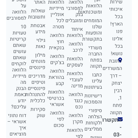
שירות
הלוואה
הלוואות
האתר
הלוואות
על
למסורבי
מיידיות
איכותי
שאלות
ומשכנתאות
הלוואה
בנק
אונליין
בכל
ותשובות
למסורבים
המומחים
ומוגבלים
לכל
הארץ!
אבטחת
שלנו
מטרה
10
איחוד
פנו
מידע
והופעות
טעויות
הלוואות
הלוואה
אלינו
בתקשורת
קריטיות
גילוי
חוץ
הלוואה
שאתם
בכל
נאות
משרדי
בנקאית
לרכב
עושים
נושא!
החברה
מילון
הלוואה
שאתם
הלוואות
בפתח
כתובת
מונחים
בצ’קים
לוקחים
לעסקים
תקווה
פיננסים
המשרדים
הלוואה
הלוואה
הלוואות
כתבו
– דרך
מדריכים
מיידית.
בהוראת
לעובדי
עלינו
וטיפים
מה
יצחק
קבע
מדינה
בעיתונות
פיננסיים
הבנק
רבין
הלוואות
הלוואה
להתנהלות
באמת
רישיונות
1,
בכרטיסי
כנגד
כלכלית
יודע
והסמכות
אשראי
פתח
נכס
עליכם?
סקירות
סיפורי
תקווה
הלוואה
הלוואה
שוק
דוח נתוני
הצלחה
לפי
התקשרו
מקרן
אשראי –
ולקוחות
סכום
-
איך
ממליצים
הלוואות
מוציאים
03-
לפי
שיטת