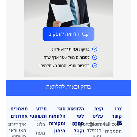
בדוק זכאות להלוואה
צרו
קצת
הלוואות
סוגי
מידע
מאמרים
קשר
עלינו
לפי
הלוואות
ומשפטי
אחרונים
מטרה
ומקורות
support@loan4all.co.il
רישרד
בלוג
איך דירוג
הננפלד
האשראי
וקהל
מימון
מספקים
מפת
יועץ
משפיע