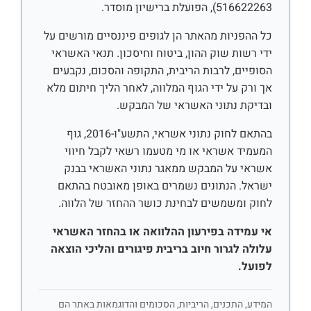
516622263), הפועלת ברישיון מוסדר.
כל ההפניות מהאתר הן לגופים פיננסיים מורשים על
ידי רשות שוק ההון, ביטוח וחיסכון. תנאי האשראי
הסופיים, לרבות הריבית, התקופה והסכום, נקבעים
אך ורק על ידי הגוף המלווה, לאחר הליך חיתום מלא
ובדיקת נתוני האשראי של המבקש.
בהתאם לחוק נתוני אשראי, התשע"ו-2016, גוף
המעמיד אשראי או מי מטעמו רשאי לקבל חיווי
אשראי על המבקש ממאגר נתוני האשראי בבנק
ישראל. הנתונים נשמרים באופן מאובטח בהתאם
לחוק ומשמשים לבחינת כושר ההחזר של הלווה.
אי עמידה בפירעון ההלוואה או בהחזר האשראי
עלולה לגרור חיוב בריבית פיגורים והליכי הוצאה
לפועל.
המידע, התכנים, הריביות, הסכומים והדוגמאות באתר הם