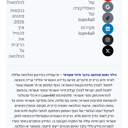
של
להלוואה?
האפליקציה
בנקאות
של
פתוחה
loan4all
2026:
סקירות
איך
loan4all
להוזיל
את
הריבית
על
ההלוואה
גילוי נאות והודעה בדבר חיווי אשראי
– אי-עמידה בפירעון ההלוואה עלולה
לגרור חיוב בריבית פיגורים, פגיעה בדירוג האשראי והליכי גבייה והוצאה
לפועל. לצורך בחינת בקשת האשראי, הגוף המממן או מי מטעמו עשוי
לפנות לבנק ישראל לצורך קבלת חיווי אשראי ונתוני אשראי, בהתאם
להוראות חוק נתוני אשראי. פלטפורמת Loan4All היא כלי טכנולוגי
להשוואת פתרונות אשראי, ואינה גוף מלווה, אינה מנפיקה אשראי ואינה צד
בחוזה ההלוואה. אישור ההלוואה ותנאיה (ריבית, תקופה והחזר) כפופים
לשיקול דעתו הבלעדי של הגוף המממן המפוקח, לנתוני הלקוח ולהוראות
הדין, לאחר הליך חיתום מלא. הריבית השנתית המקסימלית כפופה לחוק
אשראי הוגן ואינה עולה על התקרה הקבועה בו. המידע והתכנים באתר נועדו
למטרות מידע כללי בלבד ואינם מהווים ייעוץ פיננסי, משפטי או המלצה