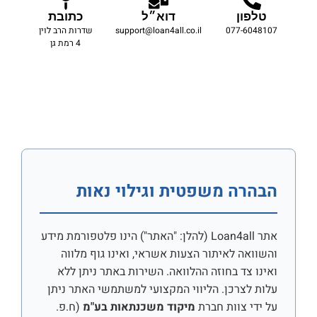
טלפון
דוא״ל
כתובת
077-6048107
support@loan4all.co.il
שדרות הרב לוין
4 רמת גן
הבהרה משפטית וגילוי נאות
אתר Loan4all (להלן: "האתר") הינו פלטפורמת מידע
והשוואה לאיתור הצעות אשראי, ואינו גוף מלווה
ואינו צד בחוזה ההלוואה. השירות באתר ניתן ללא
עלות לצרכן. הליווי המקצועי למשתמשי האתר ניתן
על ידי צוות חברת
מיקוד משכנתאות בע"מ
(ח.פ.