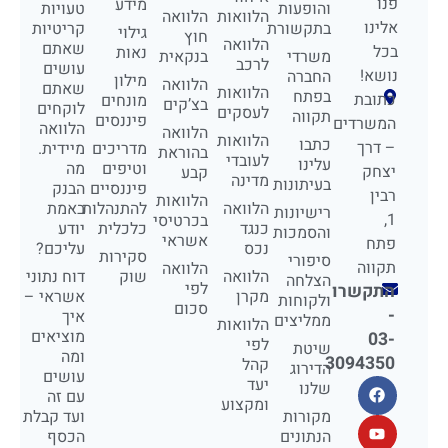
פנו
מידע
והופעות
טעויות
הלוואות
הלוואה
אלינו
בתקשורת
קריטיות
גילוי
חוץ
הלוואה
שאתם
בכל
נאות
משרדי
בנקאית
לרכב
עושים
נושא!
החברה
מילון
הלוואה
שאתם
הלוואות
בפתח
כתובת
מונחים
בצ’קים
לוקחים
לעסקים
תקווה
פיננסים
המשרדים
הלוואה
הלוואה
הלוואות
כתבו
– דרך
מדריכים
מיידית.
בהוראת
לעובדי
עלינו
וטיפים
מה
יצחק
קבע
מדינה
בעיתונות
פיננסיים
הבנק
רבין
הלוואות
הלוואה
להתנהלות
באמת
רישיונות
1,
בכרטיסי
כנגד
כלכלית
יודע
והסמכות
אשראי
פתח
נכס
עליכם?
סקירות
סיפורי
תקווה
הלוואה
הלוואה
שוק
דוח נתוני
הצלחה
לפי
התקשרו
מקרן
אשראי –
ולקוחות
סכום
-
איך
ממליצים
הלוואות
מוציאים
03-
לפי
שיטת
ומה
3094350
קהל
הדירוג
עושים
יעד
שלנו
עם זה
ומקצוע
מקורות
ועד קבלת
הנתונים
הכסף