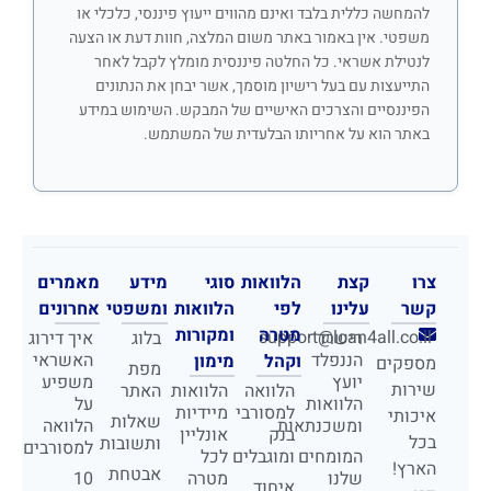
להמחשה כללית בלבד ואינם מהווים ייעוץ פיננסי, כלכלי או
משפטי. אין באמור באתר משום המלצה, חוות דעת או הצעה
לנטילת אשראי. כל החלטה פיננסית מומלץ לקבל לאחר
התייעצות עם בעל רישיון מוסמך, אשר יבחן את הנתונים
הפיננסיים והצרכים האישיים של המבקש. השימוש במידע
באתר הוא על אחריותו הבלעדית של המשתמש.
צרו
קצת
הלוואות
סוגי
מידע
מאמרים
קשר
עלינו
לפי
הלוואות
ומשפטי
אחרונים
מטרה
ומקורות
support@loan4all.co.il
רישרד
בלוג
איך דירוג
הננפלד
האשראי
וקהל
מימון
מספקים
מפת
יועץ
משפיע
שירות
הלוואה
הלוואות
האתר
הלוואות
על
למסורבי
מיידיות
איכותי
שאלות
ומשכנתאות
הלוואה
בנק
אונליין
בכל
ותשובות
למסורבים
המומחים
ומוגבלים
לכל
הארץ!
אבטחת
שלנו
מטרה
10
איחוד