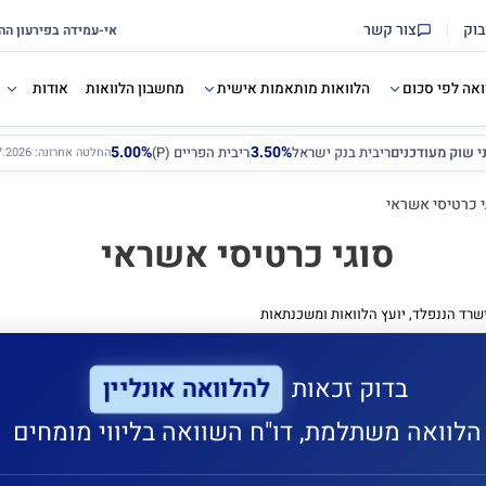
בוק
צור קשר
ואה לפי סכום
הלוואות מותאמות אישית
מחשבון הלוואות
אודות
5.00%
3.50%
ני שוק מעודכנים
ריבית בנק ישראל
ריבית הפריים (P)
החלטה אחרונה: 12.07.2026
י כרטיסי אשראי
סוגי כרטיסי אשראי
שרד הננפלד, יועץ הלוואות ומשכנתאות
להלוואה אונליין
בדוק זכאות
הלוואה משתלמת, דו"ח השוואה בליווי מומחים