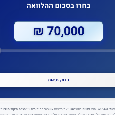
בחרו בסכום ההלוואה
70,000 ₪
בדוק זכאות
⚠️ גילוי נאות: פורטל Loan4all הוא פלטפורמה להשוואת הצעות אשראי המופעלת ע"י חברת מיקוד מש
5) בניהולו המקצועי של רישרד הננפלד. האתר אינו גוף מלווה ואינו מעניק אשראי. אנו מציגים הצעו