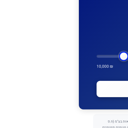
10,000 ₪
כנתאות בע"מ (ח.פ
ת מגופים פיננסיים