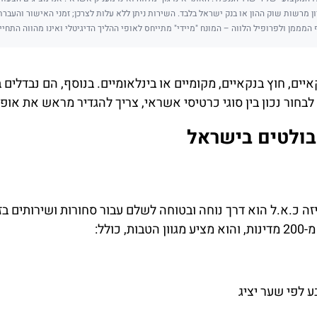
ן מרשות שוק ההון או בנק ישראל בלבד. השירות ניתן ללא עלות לצרכן; זמני האישור והעבר
 המממן ולפרופיל הלווה – המונח "מיידי" מתייחס לאופי ההליך הדיגיטלי ואינו מהווה התחיי
יים, חוץ בנקאיים, מקומיים או בינלאומיים. בנוסף, הם נבדלים 
לבחור נכון בין סוגי כרטיסי אשראי, צריך להגדיר מראש את אופ
בולטים בישראל
ה כ.א.ל הוא דרך נוחה ובטוחה לשלם עבור סחורות ושירותים בז
כולל:
 לפי שער יציג