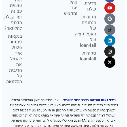
קהל
הדירוג
עושים
יעד
שלנו
עם זה
ומקצוע
מקורות
ועד קבלת
הנתונים
הכסף
של
להלוואה?
האפליקציה
בנקאות
של
פתוחה
loan4all
2026:
סקירות
איך
loan4all
להוזיל
את
הריבית
על
ההלוואה
גילוי נאות והודעה בדבר חיווי אשראי
– אי-עמידה בפירעון ההלוואה עלולה
לגרור חיוב בריבית פיגורים, פגיעה בדירוג האשראי והליכי גבייה והוצאה לפועל.
לצורך בחינת בקשת האשראי, הגוף המממן או מי מטעמו עשוי לפנות לבנק
ישראל לצורך קבלת חיווי אשראי ונתוני אשראי, בהתאם להוראות חוק נתוני
אשראי. פלטפורמת Loan4All היא כלי טכנולוגי להשוואת פתרונות אשראי,
ואינה גוף מלווה, אינה מנפיקה אשראי ואינה צד בחוזה ההלוואה. אישור