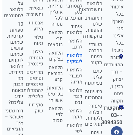
הלוואות
על
למסורבי
מיידיות
איכותי
שאלות
ומשכנתאות
הלוואה
בנק
אונליין
בכל
ותשובות
למסורבים
המומחים
ומוגבלים
לכל
הארץ!
אבטחת
שלנו
מטרה
10
איחוד
פנו
מידע
והופעות
טעויות
הלוואות
הלוואה
אלינו
בתקשורת
קריטיות
גילוי
חוץ
הלוואה
שאתם
בכל
נאות
משרדי
בנקאית
לרכב
עושים
נושא!
החברה
מילון
הלוואה
שאתם
הלוואות
בפתח
כתובת
מונחים
בצ’קים
לוקחים
לעסקים
תקווה
פיננסים
המשרדים
הלוואה
הלוואה
הלוואות
כתבו
– דרך
מדריכים
מיידית.
בהוראת
לעובדי
עלינו
וטיפים
מה
יצחק
קבע
מדינה
בעיתונות
פיננסיים
הבנק
רבין 1,
הלוואות
הלוואה
להתנהלות
באמת
רישיונות
פתח
בכרטיסי
כנגד
כלכלית
יודע
והסמכות
אשראי
תקווה
נכס
עליכם?
סקירות
סיפורי
התקשרו
הלוואה
הלוואה
שוק
דוח נתוני
הצלחה
לפי
- 03-
מקרן
אשראי –
ולקוחות
סכום
3094350
איך
ממליצים
הלוואות
מוציאים
לפי
שיטת
ומה