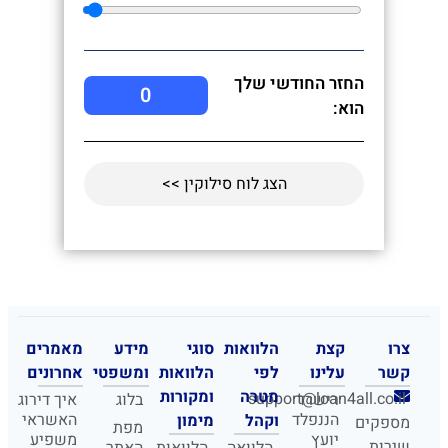
החזר החודשי שלך
0
הוא:
הצג לוח סילוקין >>
צרו
קצת
הלוואות
סוגי
מידע
מאמרים
קשר
עלינו
לפי
הלוואות
ומשפטי
אחרונים
מטרה
ומקורות
support@loan4all.co.il
רישרד
בלוג
איך דירוג
הננפלד
האשראי
וקהל
מימון
מספקים
מפת
יועץ
משפיע
שירות
הלוואה
הלוואות
האתר